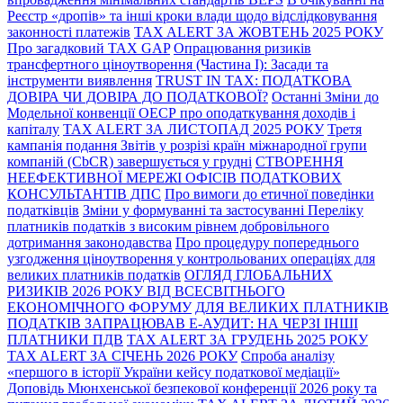
Реєстр «дропів» та інші кроки влади щодо відслідковування
законності платежів
TAX ALERT ЗА ЖОВТЕНЬ 2025 РОКУ
Про загадковий TAX GAP
Опрацювання ризиків
трансфертного ціноутворення (Частина І): Засади та
інструменти виявлення
TRUST IN TAX: ПОДАТКОВА
ДОВІРА ЧИ ДОВІРА ДО ПОДАТКОВОЇ?
Останні Зміни до
Модельної конвенції ОЕСР про оподаткування доходів і
капіталу
TAX ALERT ЗА ЛИСТОПАД 2025 РОКУ
Третя
кампанія подання Звітів у розрізі країн міжнародної групи
компаній (CbCR) завершується у грудні
СТВОРЕННЯ
НЕЕФЕКТИВНОЇ МЕРЕЖІ ОФІСІВ ПОДАТКОВИХ
КОНСУЛЬТАНТІВ ДПС
Про вимоги до етичної поведінки
податківців
Зміни у формуванні та застосуванні Переліку
платників податків з високим рівнем добровільного
дотримання законодавства
Про процедуру попереднього
узгодження ціноутворення у контрольованих операціях для
великих платників податків
ОГЛЯД ГЛОБАЛЬНИХ
РИЗИКІВ 2026 РОКУ ВІД ВСЕСВІТНЬОГО
ЕКОНОМІЧНОГО ФОРУМУ
ДЛЯ ВЕЛИКИХ ПЛАТНИКІВ
ПОДАТКІВ ЗАПРАЦЮВАВ Е-АУДИТ: НА ЧЕРЗІ ІНШІ
ПЛАТНИКИ ПДВ
TAX ALERT ЗА ГРУДЕНЬ 2025 РОКУ
TAX ALERT ЗА СІЧЕНЬ 2026 РОКУ
Спроба аналізу
«першого в історії України кейсу податкової медіації»
Доповідь Мюнхенської безпекової конференції 2026 року та