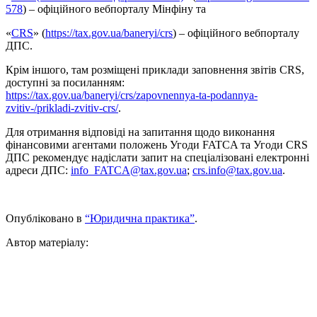
578
) – офіційного вебпорталу Мінфіну та
«
CRS
» (
https://tax.gov.ua/baneryi/crs
) – офіційного вебпорталу
ДПС.
Крім іншого, там розміщені приклади заповнення звітів CRS,
доступні за посиланням:
https://tax.gov.ua/baneryi/crs/zapovnennya-ta-podannya-
zvitiv-/prikladi-zvitiv-crs/
.
Для отримання відповіді на запитання щодо виконання
фінансовими агентами положень Угоди FATCA та Угоди CRS
ДПС рекомендує надіслати запит на спеціалізовані електронні
адреси ДПС:
info_FATCA@tax.gov.ua
;
crs.info@tax.gov.ua
.
Опубліковано в
“Юридична практика”
.
Автор матеріалу: