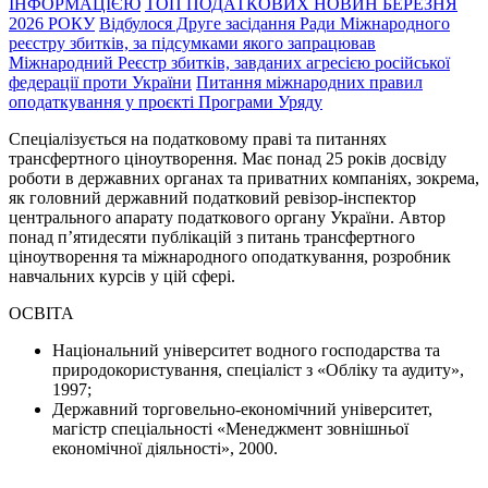
ІНФОРМАЦІЄЮ
TOП ПОДАТКОВИХ НОВИН БЕРЕЗНЯ
2026 РОКУ
Відбулося Друге засідання Ради Міжнародного
реєстру збитків, за підсумками якого запрацював
Міжнародний Реєстр збитків, завданих агресією російської
федерації проти України
Питання міжнародних правил
оподаткування у проєкті Програми Уряду
Спеціалізується на податковому праві та питаннях
трансфертного ціноутворення. Має понад 25 років досвіду
роботи в державних органах та приватних компаніях, зокрема,
як головний державний податковий ревізор-інспектор
центрального апарату податкового органу України. Автор
понад п’ятидесяти публікацій з питань трансфертного
ціноутворення та міжнародного оподаткування, розробник
навчальних курсів у цій сфері.
ОСВІТА
Національний університет водного господарства та
природокористування, спеціаліст з «Обліку та аудиту»,
1997;
Державний торговельно-економічний університет,
магістр спеціальності «Менеджмент зовнішньої
економічної діяльності», 2000.