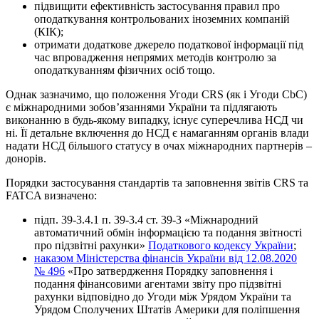
підвищити ефективність застосування правил про
оподаткування контрольованих іноземних компаній
(КІК);
отримати додаткове джерело податкової інформації під
час впровадження непрямих методів контролю за
оподаткуванням фізичних осіб тощо.
Однак зазначимо, що положення Угоди CRS (як і Угоди CbC)
є міжнародними зобов’язаннями України та підлягають
виконанню в будь-якому випадку, існує суперечлива НСД чи
ні. Її детальне включення до НСД є намаганням органів влади
надати НСД більшого статусу в очах міжнародних партнерів –
донорів.
Порядки застосування стандартів та заповнення звітів CRS та
FATCA визначено:
підп. 39-3.4.1 п. 39-3.4 ст. 39-3 «Міжнародний
автоматичний обмін інформацією та подання звітності
про підзвітні рахунки»
Податкового кодексу України
;
наказом Міністерства фінансів України від 12.08.2020
№ 496
«Про затвердження Порядку заповнення і
подання фінансовими агентами звіту про підзвітні
рахунки відповідно до Угоди між Урядом України та
Урядом Сполучених Штатів Америки для поліпшення