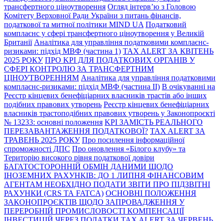
трансфертного ціноутворення
Огляд інтерв’ю з Головою
Комітету Верховної Ради України з питань фінансів,
податкової та митної політики MIND UA
Податковий
комплаєнс у сфері трансфертного ціноутворення у Великій
Британії
Аналітика для управління податковими комплаєнс-
ризиками: підхід МВФ (частина 1)
TAX ALERT ЗА КВІТЕНЬ
2025 РОКУ
ПРО KPI ДЛЯ ПОДАТКОВИХ ОРГАНІВ У
СФЕРІ КОНТРОЛЮ ЗА ТРАНСФЕРТНИМ
ЦІНОУТВОРЕННЯМ
Аналітика для управління податковими
комплаєнс-ризиками: підхід МВФ (частина ІI)
В очікуванні на
Реєстр кінцевих бенефіціарних власників трастів або інших
подібних правових утворень
Реєстр кінцевих бенефіціарних
власників трастоподібних правових утворень у Законопроєкті
№ 13233: основні положення
KPI ЗАМІСТЬ РЕАЛЬНОГО
ПЕРЕЗАВАНТАЖЕННЯ ПОДАТКОВОЇ?
TAX ALERT ЗА
ТРАВЕНЬ 2025 РОКУ
Про посилення інформаційної
спроможності ДПС
Про оновлення «Білого клубу» та
Територію високого рівня податкової довіри
БАГАТОСТОРОННІЙ ОБМІН ДАНИМИ ЩОДО
ІНОЗЕМНИХ РАХУНКІВ: ДО 1 ЛИПНЯ ФІНАНСОВИМ
АГЕНТАМ НЕОБХІДНО ПОДАТИ ЗВІТИ ПРО ПІДЗВІТНІ
РАХУНКИ (CRS ТА FATCA)
ОСНОВНІ ПОЛОЖЕННЯ
ЗАКОНОПРОЄКТІВ ЩОДО ЗАПРОВАДЖЕННЯ У
ПЕРЕРОБНІЙ ПРОМИСЛОВОСТІ КОМПЕНСАЦІЇ
ІНВЕСТИЦІЙ ЧЕРЕЗ ПОДАТКИ
TAX ALERT ЗА ЧЕРВЕНЬ