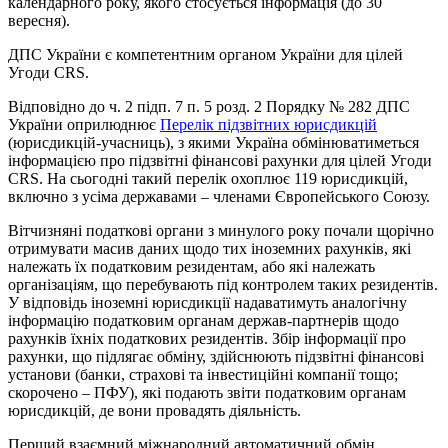
календарного року, якого стосується інформація (до 30
вересня).
ДПС України є компетентним органом України для цілей
Угоди CRS.
Відповідно до ч. 2 підп. 7 п. 5 розд. 2 Порядку № 282 ДПС
України оприлюднює
Перелік підзвітних юрисдикцій
(юрисдикцій-учасниць), з якими Україна обмінюватиметься
інформацією про підзвітні фінансові рахунки для цілей Угоди
CRS. На сьогодні такий перелік охоплює 119 юрисдикцій,
включно з усіма державами – членами Європейського Союзу.
Вітчизняні податкові органи з минулого року почали щорічно
отримувати масив даних щодо тих іноземних рахунків, які
належать їх податковим резидентам, або які належать
організаціям, що перебувають під контролем таких резидентів.
У відповідь іноземні юрисдикції надаватимуть аналогічну
інформацію податковим органам держав-партнерів щодо
рахунків їхніх податкових резидентів. Збір інформації про
рахунки, що підлягає обміну, здійснюють підзвітні фінансові
установи (банки, страхові та інвестиційні компанії тощо;
скорочено – ПФУ), які подають звіти податковим органам
юрисдикцій, де вони провадять діяльність.
Перший взаємний міжнародний автоматичний обмін