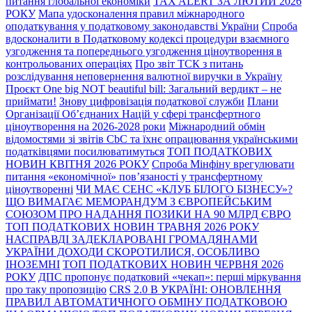
питання глобальної економіки
TAX ALERT ЗА ЛЮТИЙ 2026
РОКУ
Мапа удосконалення правил міжнародного
оподаткування у податковому законодавстві України
Спроба
вдосконалити в Податковому кодексі процедури взаємного
узгодження та попереднього узгодження ціноутворення в
контрольованих операціях
Про звіт ТСК з питань
розслідування неповернення валютної виручки в Україну
Проєкт One big NOT beautiful bill: Загальний вердикт – не
приймати!
Знову цифровізація податкової служби
Плани
Організації Об’єднаних Націй у сфері трансфертного
ціноутворення на 2026-2028 роки
Міжнародний обмін
відомостями зі звітів CbC та їхнє опрацювання українськими
податківцями посилюватимуться
TOП ПОДАТКОВИХ
НОВИН КВІТНЯ 2026 РОКУ
Спроба Мінфіну врегулювати
питання «економічної» пов’язаності у трансфертному
ціноутворенні
ЧИ МАЄ СЕНС «КЛУБ БІЛОГО БІЗНЕСУ»?
ЩО ВИМАГАЄ МЕМОРАНДУМ З ЄВРОПЕЙСЬКИМ
СОЮЗОМ ПРО НАДАННЯ ПОЗИКИ НА 90 МЛРД ЄВРО
TOП ПОДАТКОВИХ НОВИН ТРАВНЯ 2026 РОКУ
НАСПРАВДІ ЗАДЕКЛАРОВАНІ ГРОМАДЯНАМИ
УКРАЇНИ ДОХОДИ СКОРОТИЛИСЯ, ОСОБЛИВО
ІНОЗЕМНІ
TOП ПОДАТКОВИХ НОВИН ЧЕРВНЯ 2026
РОКУ
ДПС пропонує податковий «чекап»: перші міркування
про таку пропозицію
CRS 2.0 В УКРАЇНІ: ОНОВЛЕННЯ
ПРАВИЛ АВТОМАТИЧНОГО ОБМІНУ ПОДАТКОВОЮ