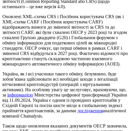
звітності (Common Reporting Standard або CRS) (щодо
останнього – це вже версія 4.0).
Оновлені XML-схема CRS і Посібник користувача CRS (як і
XML-схема CARF і Посібник користувача CARF)
відображають вимоги до зміненої звітності за CRS та до
звітності CARF, які були схвалені ОЕСР у 2023 році та згодом
схвалені Групою двадцяти (G20) і Глобальним форумом з
обміну інформацією для податкових цілей як міжнародні
стандарти. ОЕСР очікує, що перші обміни в рамках CARF і
зміненої CRS відбудуться в 2027 році. Фактично відомості про
криптоактиви стануть складовою частиною взаємного
міжнародного автоматичного обміну інформацією (AOEI).
Україна, як і всі учасники такого обміну, безумовно, буде
зобов’язана здійснювати всі необхідні заходи з легалізації
вітчизняної криптоіндустрії (операцій з віртуальними
активами). На особливу увагу це заслуговує, враховуючи, що,
за
інформацією
Міністерства цифрової трансформації України
від 11.09.2024, Україна є одним із провідних криптохабів у
Східній Європі та посіла шосте місце в глобальному індексі
прийняття криптоактивів, за даними
дослідження
аналітичної
компанії Chainalysis.
Також щодо оновлення вказаних документів ОЕСР зазначила,