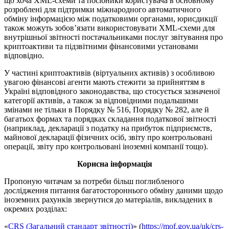
що хоча XML-схеми та посібники користувача в основному
розроблені для підтримки міжнародного автоматичного
обміну інформацією між податковими органами, юрисдикції
також можуть зобов’язати використовувати XML-схеми для
внутрішньої звітності постачальниками послуг звітування про
криптоактиви та підзвітними фінансовими установами
відповідно.
У частині криптоактивів (віртуальних активів) з особливою
увагою фінансові агенти мають стежити за прийняттям в
Україні відповідного законодавства, що стосується зазначеної
категорії активів, а також за відповідними подальшими
змінами не тільки в Порядку № 516, Порядку № 282, але й
багатьох формах та порядках складання податкової звітності
(наприклад, декларації з податку на прибуток підприємств,
майнової декларації фізичних осіб, звіту про контрольовані
операції, звіту про контрольовані іноземні компанії тощо).
Корисна інформація
Пропоную читачам за потреби більш поглибленого
дослідження питання багатостороннього обміну даними щодо
іноземних рахунків звернутися до матеріалів, викладених в
окремих розділах:
«
CRS (Загальний стандарт звітності)
» (
https://mof.gov.ua/uk/crs-