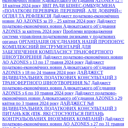
економічних новин Адвокатського об’єднання AZONES 12 –
18 квітня 2024 року
ЗВІТ РАДИ БІЗНЕС-ОМБУДСМЕНА
«ПОДАТКОВІ ПЕРЕВІРКИ: ПЕРЕВІРЯЙ, АЛЕ ДОВІРЯЙ»:
ОГЛЯД ТА РЕФЛЕКСІЯ
Дайджест податково-економічних
новин АО AZONES за 19 – 25 квітня 2024 року
Дайджест
податково-економічних новин Адвокатського об’єднання
AZONES за квітень 2024 року
Проблеми впровадження
системи управління податковими ризиками у податкових
органах
ОРГАНІЗАЦІЯ ОБ’ЄДНАНИХ НАЦІЙ ПРОПОНУЄ
КОМПЛЕКСНИЙ ІНСТРУМЕНТАРІЙ ДЛЯ
ЗАБЕЗПЕЧЕННЯ КОМПЛАЄНСУ ТРАНСФЕРТНОГО
ЦІНОУТВОРЕННЯ
Дайджест податково-економічних новин
АО AZONES з 13 по 17 травня 2024 року
Дайджест
податково-економічних новин Адвокатського об’єднання
AZONES з 18 по 24 травня 2024 року
ДАЙДЖЕСТ
ІНДИВІДУАЛЬНИХ ПОДАТКОВИХ КОНСУЛЬТАЦІЙ З
ТРАНСФЕРТНОГО ЦІНОУТВОРЕННЯ №7
Дайджест
податково-економічних новин Адвокатського об’єднання
AZONES з 6 по 10 травня 2024 року
Дайджест податково-
економічних новин Адвокатського об’єднання AZONES з 29
квітня по 3 травня 2024 року
ДАЙДЖЕСТ №8
ІНДИВІДУАЛЬНИХ ПОДАТКОВИХ КОНСУЛЬТАЦІЙ З
ПИТАНЬ КІК (ІПК, ЯКІ СТОСУЮТЬСЯ ПИТАНЬ
КОНТРОЛЬОВАНИХ ІНОЗЕМНИХ КОМПАНІЙ)
Дайджест
податково-економічних новин АО AZONES з 27 по 31 травня