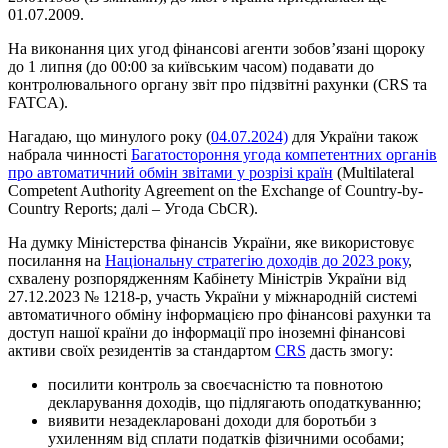
01.07.2009.
На виконання цих угод фінансові агенти зобов’язані щороку
до 1 липня (до 00:00 за київським часом) подавати до
контролювального органу звіт про підзвітні рахунки (CRS та
FATCA).
Нагадаю, що минулого року (
04.07.2024)
для України також
набрала чинності
Багатостороння угода компетентних органів
про автоматичний обмін звітами у розрізі країн
(Multilateral
Competent Authority Agreement on the Exchange of Country-by-
Country Reports; далі – Угода CbCR).
На думку Міністерства фінансів України, яке використовує
посилання на
Національну стратегію доходів до 2023 року
,
схвалену розпорядженням Кабінету Міністрів України від
27.12.2023 № 1218-р, участь України у міжнародній системі
автоматичного обміну інформацією про фінансові рахунки та
доступ нашої країни до інформації про іноземні фінансові
активи своїх резидентів за стандартом
CRS
дасть змогу:
посилити контроль за своєчасністю та повнотою
декларування доходів, що підлягають оподаткуванню;
виявити незадекларовані доходи для боротьби з
ухиленням від сплати податків фізичними особами;