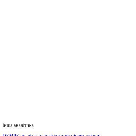
Інша аналітика
DEMPE-аналіз у трансфертному ціноутворенні