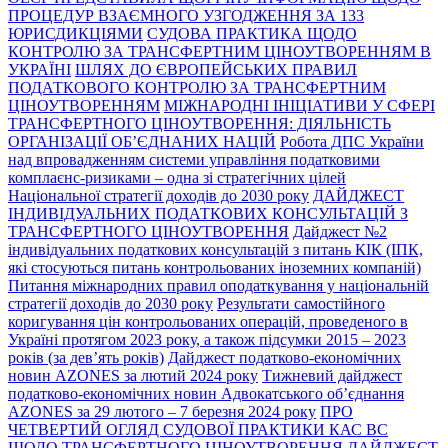
ПРОЦЕДУР ВЗАЄМНОГО УЗГОДЖЕННЯ ЗА 133
ЮРИСДИКЦІЯМИ
СУДОВА ПРАКТИКА ЩОДО
КОНТРОЛЮ ЗА ТРАНСФЕРТНИМ ЦІНОУТВОРЕННЯМ В
УКРАЇНІ
ШЛЯХ ДО ЄВРОПЕЙСЬКИХ ПРАВИЛ
ПОДАТКОВОГО КОНТРОЛЮ ЗА ТРАНСФЕРТНИМ
ЦІНОУТВОРЕННЯМ
МІЖНАРОДНІ ІНІЦІАТИВИ У СФЕРІ
ТРАНСФЕРТНОГО ЦІНОУТВОРЕННЯ: ДІЯЛЬНІСТЬ
ОРГАНІЗАЦІЇ ОБ’ЄДНАНИХ НАЦІЙ
Робота ДПС України
над впровадженням системи управління податковими
комплаєнс-ризиками – одна зі стратегічних цілей
Національної стратегії доходів до 2030 року
ДАЙДЖЕСТ
ІНДИВІДУАЛЬНИХ ПОДАТКОВИХ КОНСУЛЬТАЦІЙ З
ТРАНСФЕРТНОГО ЦІНОУТВОРЕННЯ
Дайджест №2
індивідуальних податкових консультацій з питань КІК (ІПК,
які стосуються питань контрольованих іноземних компаній)
Питання міжнародних правил оподаткування у національній
стратегії доходів до 2030 року
Результати самостійного
коригування цін контрольованих операцій, проведеного в
Україні протягом 2023 року, а також підсумки 2015 – 2023
років (за дев’ять років)
Дайджест податково-економічних
новин AZONES за лютий 2024 року
Тижневий дайджест
податково-економічних новин Адвокатського об’єднання
AZONES за 29 лютого – 7 березня 2024 року
ПРО
ЧЕТВЕРТИЙ ОГЛЯД СУДОВОЇ ПРАКТИКИ КАС ВС
ЩОДО ТРАНСФЕРТНОГО ЦІНОУТВОРЕННЯ
ДАЙДЖЕСТ