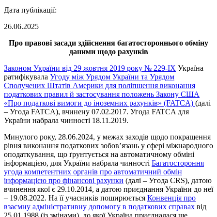
Дата публікації:
26.06.2025
Про правові засади здійснення багатостороннього обміну
даними щодо рахунків
Законом України від 29 жовтня 2019 року № 229-IX
Україна
ратифікувала
Угоду між Урядом України та Урядом
Сполучених Штатів Америки для поліпшення виконання
податкових правил й застосування положень Закону США
«Про податкові вимоги до іноземних рахунків» (FATCA)
(далі
– Угода FATCA), вчинену 07.02.2017. Угода FATCA для
України набрала чинності 18.11.2019.
Минулого року, 28.06.2024, у межах заходів щодо покращення
рівня виконання податкових зобов’язань у сфері міжнародного
оподаткування, що ґрунтується на автоматичному обміні
інформацією, для України набрала чинності
Багатостороння
угода компетентних органів про автоматичний обмін
інформацією про фінансові рахунки
(далі – Угода CRS), датою
вчинення якої є 29.10.2014, а датою приєднання України до неї
– 19.08.2022. На її учасників поширюється
Конвенція про
взаємну адміністративну допомогу в податкових справах
від
25.01.1988 (із змінами), до якої Україна приєдналася ще