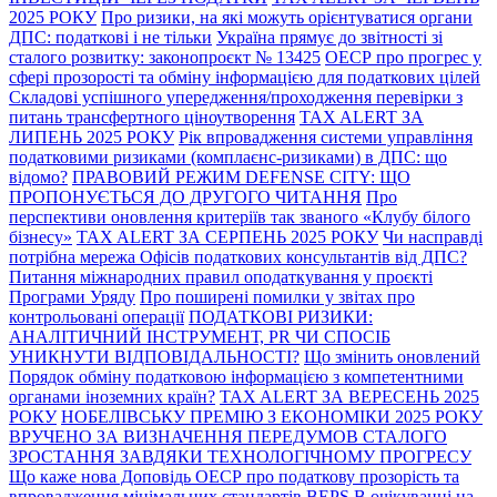
2025 РОКУ
Про ризики, на які можуть орієнтуватися органи
ДПС: податкові і не тільки
Україна прямує до звітності зі
сталого розвитку: законопроєкт № 13425
ОЕСР про прогрес у
сфері прозорості та обміну інформацією для податкових цілей
Складові успішного упередження/проходження перевірки з
питань трансфертного ціноутворення
TAX ALERT ЗА
ЛИПЕНЬ 2025 РОКУ
Рік впровадження системи управління
податковими ризиками (комплаєнс-ризиками) в ДПС: що
відомо?
ПРАВОВИЙ РЕЖИМ DEFENSE CITY: ЩО
ПРОПОНУЄТЬСЯ ДО ДРУГОГО ЧИТАННЯ
Про
перспективи оновлення критеріїв так званого «Клубу білого
бізнесу»
TAX ALERT ЗА СЕРПЕНЬ 2025 РОКУ
Чи насправді
потрібна мережа Офісів податкових консультантів від ДПС?
Питання міжнародних правил оподаткування у проєкті
Програми Уряду
Про поширені помилки у звітах про
контрольовані операції
ПОДАТКОВІ РИЗИКИ:
АНАЛІТИЧНИЙ ІНСТРУМЕНТ, PR ЧИ СПОСІБ
УНИКНУТИ ВІДПОВІДАЛЬНОСТІ?
Що змінить оновлений
Порядок обміну податковою інформацією з компетентними
органами іноземних країн?
TAX ALERT ЗА ВЕРЕСЕНЬ 2025
РОКУ
НОБЕЛІВСЬКУ ПРЕМІЮ З ЕКОНОМІКИ 2025 РОКУ
ВРУЧЕНО ЗА ВИЗНАЧЕННЯ ПЕРЕДУМОВ СТАЛОГО
ЗРОСТАННЯ ЗАВДЯКИ ТЕХНОЛОГІЧНОМУ ПРОГРЕСУ
Що каже нова Доповідь ОЕСР про податкову прозорість та
впровадження мінімальних стандартів BEPS
В очікуванні на