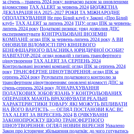
за січень – травень 2024 року: вивчаємо разом за оновленими
відомостями
TAX ALERT за червень 2024
БЮДЖЕТНА
ДЕКЛАРАЦІЯ НА 2025–2027 РОКИ ТА МІЖНАРОДНЕ
ОПОДАТКУВАННЯ
Не про Білий клуб у Законі «Про Білий
клуб»
TAX ALERT за липень 2024
ТЦУ: огляд ІПК за червень-
липень 2024 року
Податкові ризики: уряд дозволив ДПС
експериментувати
КОНТРОЛЬОВАНІ ІНОЗЕМНІ
КОМПАНІЇ: огляд ІПК за червень-липень 2024 року
А ВИ
ОНОВИЛИ ВІДОМОСТІ ПРО КІНЦЕВОГО
БЕНЕФІЦІАРНОГО ВЛАСНИКА ЮРИДИЧНОЇ ОСОБИ?
НАВІГАТОР-2024: огляд новацій з питань трансфертного
ціноутворення
TAX ALERT ЗА СЕРПЕНЬ 2024
Контрольовані іноземні компанії: огляд ІПК за серпень 2024
року
ТРАНСФЕРТНЕ ЦІНОУТВОРЕННЯ: огляд ІПК за
серпень 2024 року
Результати податкового контролю за
трансфертним ціноутворенням: оновлені відомості ДПС за
січень-серпень 2024 року
ДОНАРАХУВАННЯ
ПОДАТКОВИХ ЗОБОВ’ЯЗАНЬ У КОНТРОЛЬОВАНИХ
ОПЕРАЦІЯХ МАЮТЬ ВРАХОВУВАТИ РЕАЛЬНІ
ХАРАКТЕРИСТИКИ ТОВАРУ, ЯКІ МОЖУТЬ ВПЛИВАТИ
НА ЙОГО ВАРТІСТЬ, — ОГЛЯД ПОСТАНОВИ КАС ВС
TAX ALERT ЗА ВЕРЕСЕНЬ 2024
В ОЧІКУВАННІ
ЗАКОНОПРОЄКТУ ЩОДО ТРАНСФЕРТНОГО
ЦІНОУТВОРЕННЯ: ОГЛЯД НОВИН ВЕРЕСНЯ
Ухвалено
Закон про історичне збільшення податків: до чого готуватись