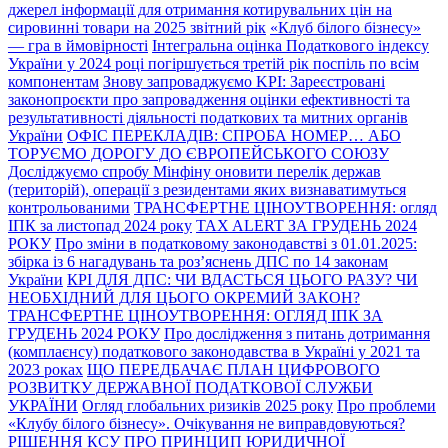
джерел інформації для отримання котирувальних цін на
сировинні товари на 2025 звітний рік
«Клуб білого бізнесу»
— гра в ймовірності
Інтегральна оцінка Податкового індексу
України у 2024 році погіршується третій рік поспіль по всім
компонентам
Знову запроваджуємо KPI: Зареєстровані
законопроєкти про запровадження оцінки ефективності та
результативності діяльності податкових та митних органів
України
ОФІС ПЕРЕКЛАДІВ: СПРОБА НОМЕР… АБО
ТОРУЄМО ДОРОГУ ДО ЄВРОПЕЙСЬКОГО СОЮЗУ
Досліджуємо спробу Мінфіну оновити перелік держав
(територій), операції з резидентами яких визнаватимуться
контрольованими
ТРАНСФЕРТНЕ ЦІНОУТВОРЕННЯ: огляд
ІПК за листопад 2024 року
TAX ALERT ЗА ГРУДЕНЬ 2024
РОКУ
Про зміни в податковому законодавстві з 01.01.2025:
збірка із 6 нагадувань та роз’яснень ДПС по 14 законам
України
КРІ ДЛЯ ДПС: ЧИ ВДАСТЬСЯ ЦЬОГО РАЗУ? ЧИ
НЕОБХІДНИЙ ДЛЯ ЦЬОГО ОКРЕМИЙ ЗАКОН?
ТРАНСФЕРТНЕ ЦІНОУТВОРЕННЯ: ОГЛЯД ІПК ЗА
ГРУДЕНЬ 2024 РОКУ
Про дослідження з питань дотримання
(комплаєнсу) податкового законодавства в Україні у 2021 та
2023 роках
ЩО ПЕРЕДБАЧАЄ ПЛАН ЦИФРОВОГО
РОЗВИТКУ ДЕРЖАВНОЇ ПОДАТКОВОЇ СЛУЖБИ
УКРАЇНИ
Огляд глобальних ризиків 2025 року
Про проблеми
«Клубу білого бізнесу». Очікування не виправдовуються?
РІШЕННЯ КСУ ПРО ПРИНЦИП ЮРИДИЧНОЇ