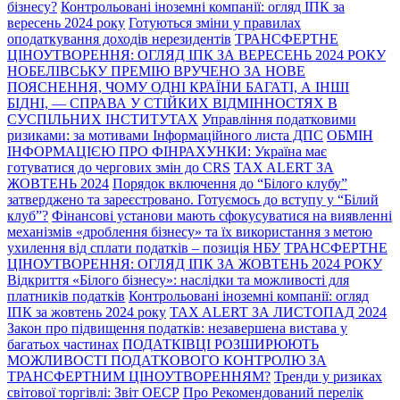
бізнесу?
Контрольовані іноземні компанії: огляд ІПК за
вересень 2024 року
Готуються зміни у правилах
оподаткування доходів нерезидентів
ТРАНСФЕРТНЕ
ЦІНОУТВОРЕННЯ: ОГЛЯД ІПК ЗА ВЕРЕСЕНЬ 2024 РОКУ
НОБЕЛІВСЬКУ ПРЕМІЮ ВРУЧЕНО ЗА НОВЕ
ПОЯСНЕННЯ, ЧОМУ ОДНІ КРАЇНИ БАГАТІ, А ІНШІ
БІДНІ, — СПРАВА У СТІЙКИХ ВІДМІННОСТЯХ В
СУСПІЛЬНИХ ІНСТИТУТАХ
Управління податковими
ризиками: за мотивами Інформаційного листа ДПС
ОБМІН
ІНФОРМАЦІЄЮ ПРО ФІНРАХУНКИ: Україна має
готуватися до чергових змін до CRS
TAX ALERT ЗА
ЖОВТЕНЬ 2024
Порядок включення до “Білого клубу”
затверджено та зареєстровано. Готуємось до вступу у “Білий
клуб”?
Фінансові установи мають сфокусуватися на виявленні
механізмів «дроблення бізнесу» та їх використання з метою
ухилення від сплати податків – позиція НБУ
ТРАНСФЕРТНЕ
ЦІНОУТВОРЕННЯ: ОГЛЯД ІПК ЗА ЖОВТЕНЬ 2024 РОКУ
Відкриття «Білого бізнесу»: наслідки та можливості для
платників податків
Контрольовані іноземні компанії: огляд
ІПК за жовтень 2024 року
TAX ALERT ЗА ЛИСТОПАД 2024
Закон про підвищення податків: незавершена вистава у
багатьох частинах
ПОДАТКІВЦІ РОЗШИРЮЮТЬ
МОЖЛИВОСТІ ПОДАТКОВОГО КОНТРОЛЮ ЗА
ТРАНСФЕРТНИМ ЦІНОУТВОРЕННЯМ?
Тренди у ризиках
світової торгівлі: Звіт ОЕСР
Про Рекомендований перелік