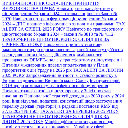
ВИЗНАЧЕНОСТІ ЯК СКЛАДНИК ПРИНЦИПУ
ВЕРХОВЕНСТВА ПРАВА
Навігатор по трансфертному
ціноутворенню України 2024 – загальна оцінка та Закон №
2970
Навігатор по трансфертному ціноутворенню України
2024 – ДПС працює з інформацією за новими правилами
TAX
ALERT ЗА СІЧЕНЬ 2025 РОКУ
Навігатор по трансфертному
ціноутворенню України 2024 – закони № 3813 та № 4112
ТРАНСФЕРТНЕ ЦІНОУТВОРЕННЯ: ОГЛЯД ІПК ЗА
СІЧЕНЬ 2025 РОКУ
Парламент прийняв за основу
законопроєкт щодо вдосконалення гарантій захисту суб’єктів
господарювання під час здійснення кримінального
провадження
DEMPE-аналіз у трансфертному ціноутворенні
Питання міжнародних правил оподаткування у Плані
пріоритетних дій Уряду на 2025 рік
TAX ALERT ЗА ЛЮТИЙ
2025 РОКУ
Запровадження звітності зі сталого розвитку в
Україні та директиви Європейського Союзу
Інструментарій
ООН щодо комплаєнсу трансфертного ціноутворення
Питання трансфертного ціноутворення у Звіті про стан
виконання Національної стратегії доходів до 2030 року у 2024
році
Індивідуальні податкові консультації щодо застосування
переліку держав (територій) в редакції постанови КМУ від
27.12.2024 № 1505
TAX ALERT ЗА БЕРЕЗЕНЬ 2025 РОКУ
ТРАНСФЕРТНЕ ЦІНОУТВОРЕННЯ: ОГЛЯД ІПК ЗА
ЛЮТИЙ 2025 РОКУ
Мінфін здійснює опитування щодо
досвіду застосування законодавства України у сфері