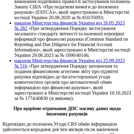
виконання податкових правил й застосування положень
Закону США «Про податкові вимоги до іноземних
рахунків» (FATCA)», який зареєстровано в Міністерстві
юстиції України 20.08.2020 за № 810/35093;
наказом Міністерства фінансів України від 26.05.2023
№ 282
«Про затвердження Порядку застосування
загального стандарту звітності та належної перевірки
інформації про фінансові рахунки (Common Standard on
Reporting and Due Diligence for Financial Account
Information)», який зареєстровано в Міністерстві юстиції
України 29.06.2023 за № 1090/40146;
наказом Міністерства фінансів України від 25.09.2023
№ 516
«Про затвердження Порядку заповнення та
подання фінансовими агентами звіту про підзвітні
рахунки відповідно до багатосторонньої угоди
компетентних органів про автоматичний обмін
інформацією про фінансові рахунки», який
зареєстровано в Міністерстві юстиції України 10.10.2023
за № 1774/40830 (зі змінами).
Про щорічне отримання ДПС масиву даних щодо
іноземних рахунків
Відповідно до положень Угоди CRS обмін інформацією
здійснюється впродовж дев’яти місяців після закінчення