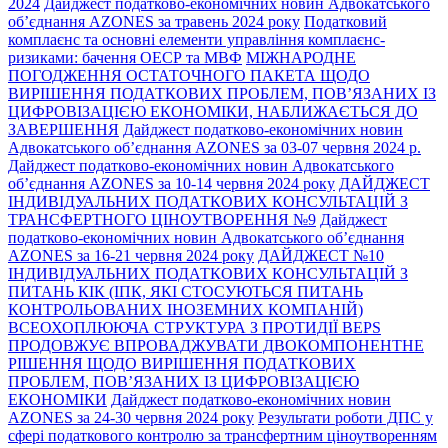
2024
Дайджест податково-економічних новин Адвокатського
об’єднання AZONES за травень 2024 року
Податковий
комплаєнс та основні елементи управління комплаєнс-
ризиками: бачення ОЕСР та МВФ
МІЖНАРОДНЕ
ПОГОДЖЕННЯ ОСТАТОЧНОГО ПАКЕТА ЩОДО
ВИРІШЕННЯ ПОДАТКОВИХ ПРОБЛЕМ, ПОВ’ЯЗАНИХ ІЗ
ЦИФРОВІЗАЦІЄЮ ЕКОНОМІКИ, НАБЛИЖАЄТЬСЯ ДО
ЗАВЕРШЕННЯ
Дайджест податково-економічних новин
Адвокатського об’єднання AZONES за 03-07 червня 2024 р.
Дайджест податково-економічних новин Адвокатського
об’єднання AZONES за 10-14 червня 2024 року
ДАЙДЖЕСТ
ІНДИВІДУАЛЬНИХ ПОДАТКОВИХ КОНСУЛЬТАЦІЙ З
ТРАНСФЕРТНОГО ЦІНОУТВОРЕННЯ №9
Дайджест
податково-економічних новин Адвокатського об’єднання
AZONES за 16-21 червня 2024 року
ДАЙДЖЕСТ №10
ІНДИВІДУАЛЬНИХ ПОДАТКОВИХ КОНСУЛЬТАЦІЙ З
ПИТАНЬ КІК (ІПК, ЯКІ СТОСУЮТЬСЯ ПИТАНЬ
КОНТРОЛЬОВАНИХ ІНОЗЕМНИХ КОМПАНІЙ)
ВСЕОХОПЛЮЮЧА СТРУКТУРА З ПРОТИДІЇ BEPS
ПРОДОВЖУЄ ВПРОВАДЖУВАТИ ДВОКОМПОНЕНТНЕ
РІШЕННЯ ЩОДО ВИРІШЕННЯ ПОДАТКОВИХ
ПРОБЛЕМ, ПОВ’ЯЗАНИХ ІЗ ЦИФРОВІЗАЦІЄЮ
ЕКОНОМІКИ
Дайджест податково-економічних новин
AZONES за 24-30 червня 2024 року
Результати роботи ДПС у
сфері податкового контролю за трансфертним ціноутворенням