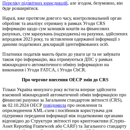
Переліку підзвітних юрисдикцій
, але згодом, безумовно, він
буде розширятися.
Наразі, вже протягом довгого часу, контролювальний орган
обробляє та аналізує отриману в рамках Угоди CRS
інформацію щодо сум залишків коштів на фінансових
рахунках, сум зарахувань (надходжень) на рахунки, здійснених
впродовж 2023 року, та зіставлення одержаної інформації з
даними податкових декларацій ідентифікованих осіб.
Платники податків мають брати до уваги це та не забувати
також про інформацію, яка отримуються ДПС у рамках
міжнародного автоматичного обміну інформацією на
виконання і Угоди FATCA, і Угоди CbCR.
Про чергове внесення ОЕСР змін до CRS
Тільки Україна минулого року встигла вперше здійснити
взаємний міжнародний автоматичний обмін інформацією про
фінансові рахунки за Загальним стандартом звітності (CRS),
як 02.10.2024 ОЕСР
повідомила
про оновлення та
оприлюднення XML-схем і посібників користувача для
підтримки передання інформації між податковими органами
відповідно до Структури звітності про криптоактиви (Crypto-
Asset Reporting Framework або CARF) та Загального стандарту