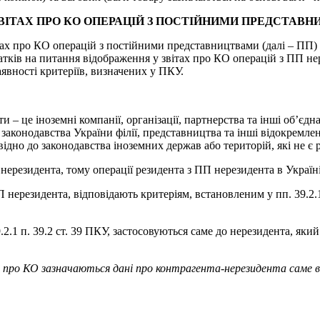
ВІТАХ ПРО КО ОПЕРАЦІЙ З ПОСТІЙНИМИ ПРЕДСТАВ
ах про КО операцій з постійними представництвами (далі – ПП) 
тків на питання відображення у звітах про КО операцій з ПП не
явності критеріїв, визначених у ПКУ.
ти – це іноземні компанії, організації, партнерства та інші об’єд
о законодавства України філії, представництва та інші відокремле
відно до законодавства іноземних держав або територій, які не 
нерезидента, тому операції резидента з ПП нерезидента в Україн
резидента, відповідають критеріям, встановленим у пп. 39.2.1.1, 3
9.2.1 п. 39.2 ст. 39 ПКУ, застосовуються саме до нерезидента, яки
і про КО зазначаються дані про контрагента-нерезидента саме в 