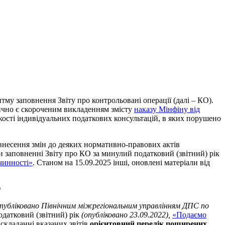
му заповнення Звіту про контрольовані операції (далі – КО).
ично є скороченим викладенням змісту
наказу Мінфіну від
кості індивідуальних податкових консультацій, в яких порушено
 внесення змін до деяких нормативно-правових актів
и заповненні Звіту про КО за минулий податковий (звітний) рік
 чинності»
. Станом на 15.09.2025 інші, оновлені матеріали від
О
опубліковано Північним міжрегіональним управлінням ДПС по
одатковий (звітний) рік
(опубліковано 23.09.2022),
«Подаємо
 складанні вказаних звітів
орієнтовний перелік поширених