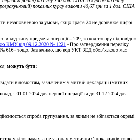
передачі робіт) на суму 300 дол. США за курсом на дату
(розрахунковий) показник курсу валюти 40,67 грн за 1 дол. США
ути незаповненою за умови, якщо графа 24 не дорівнює цифрі
Коли код типу предмета операції – 209, то код товару відповідно
ою КМУ від 09.12.2020 № 1221
«Про затвердження переліку
р. № 616» тощо. Зазначимо, що код УКТ ЗЕД обов’язково має
ься,
можуть бути:
відати відомостям, зазначеним у митній декларації (митних
клад, з 01.01.2024 для першої операції та до 31.12.2024 для
ійснюється спроба групування, за якими не збігаються окремі
нетто» у кілограмах, а не у тонах метричних) показників тощо.