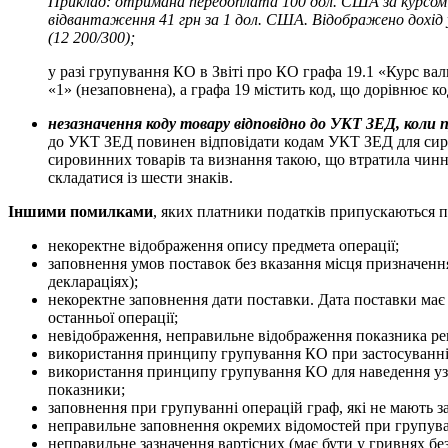
Приклад: отримана передоплата 100 дол. США за курсом 4
відвантаження 41 грн за 1 дол. США. Відображено дохід у 
(12 200/300);
у разі групування КО в Звіті про КО графа 19.1 «Курс в
«1» (незаповнена), а графа 19 містить код, що дорівнює ко
незазначення коду товару відповідно до УКТ ЗЕД, коли 
до УКТ ЗЕД повинен відповідати кодам УКТ ЗЕД для сиро
сировинних товарів та визнання такою, що втратила чинні
складатися із шести знаків.
Іншими помилками
, яких платники податків припускаються п
некоректне відображення опису предмета операції;
заповнення умов поставок без вказання місця призначення
деклараціях);
некоректне заповнення дати поставки. Дата поставки має ві
останньої операції;
невідображення, неправильне відображення показника ре
використання принципу групування КО при застосуванні 
використання принципу групування КО для наведення узаг
показники;
заповнення при групуванні операцій граф, які не мають 
неправильне заповнення окремих відомостей при групув
неправильне зазначення вартісних (має бути у гривнях без