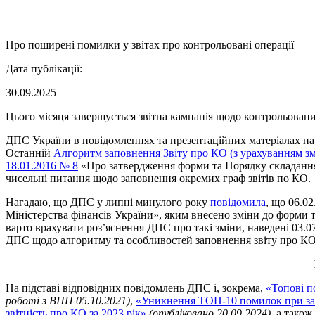
Про поширені помилки у звітах про контрольовані операції
Дата публікації:
30.09.2025
Цього місяця завершується звітна кампанія щодо контрольовани
ДПС України в повідомленнях та презентаційних матеріалах на 
Останній
Алгоритм заповнення Звіту про КО (з урахуванням зм
18.01.2016 № 8
«Про затвердження форми та Порядку складання З
чисельні питання щодо заповнення окремих граф звітів по КО.
Нагадаю, що ДПС у липні минулого року
повідомила
, що 06.0
Міністерства фінансів України», яким внесено зміни до форми 
варто врахувати роз’яснення ДПС про такі зміни, наведені 03.
ДПС щодо алгоритму та особливостей заповнення звіту про КО 
На підставі відповідних повідомлень ДПС і, зокрема,
«Топові п
роботі з ВПП 05.10.2021)
,
«Уникнення ТОП-10 помилок при за
звітність про КО за 2023 рік»
(опубліковано 20.09.2024)
, а тако