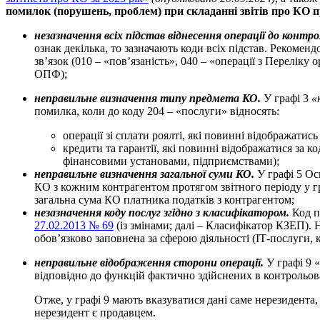
помилок (порушень, проблем) при складанні звітів про КО п
незазначення всіх підстав віднесення операції до контр
ознак декілька, то зазначають коди всіх підстав. Рекомендо
зв’язок (010 – «пов’язаність», 040 – «операції з Перелік
ОПФ);
неправильне визначення типу предмета КО.
У графі 3
«
помилка, коли до коду 204 – «послуги» відносять:
операції зі сплати роялті, які повинні відображатись
кредити та гарантії, які повинні відображатися за к
фінансовими установами, підприємствами);
неправильне визначення загальної суми КО.
У графі 5 Ос
КО з кожним контрагентом протягом звітного періоду у гр
загальна сума КО платника податків з контрагентом;
незазначення коду послуг згідно з класифікатором.
Код п
27.02.2013 № 69
(із змінами; далі – Класифікатор КЗЕП).
обов’язково заповнена за сферою діяльності (ІТ-послуги, 
неправильне відображення сторони операції.
У графі 9 
відповідно до функцій фактично здійснених в контрольов
Отже, у графі 9 мають вказуватися дані саме нерезидента
нерезидент є продавцем.