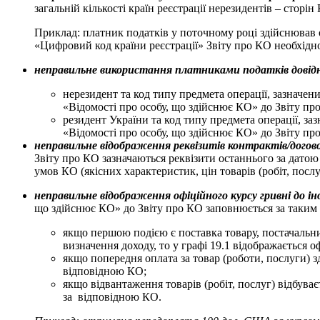
загальній кількості країн реєстрації нерезидентів – сторі
Приклад: платник податків у поточному році здійснював 
«Цифровий код країни реєстрації» Звіту про КО необхідно
неправильне використання платниками податків довідн
нерезидент та код типу предмета операції, зазначени
«Відомості про особу, що здійснює КО» до Звіту пр
резидент України та код типу предмета операції, заз
«Відомості про особу, що здійснює КО» до Звіту пр
неправильне відображення реквізитів контрактів/договор
Звіту про КО зазначаються реквізити останнього за датою
умов КО (якісних характеристик, цін товарів (робіт, послу
неправильне відображення офіційного курсу гривні до і
що здійснює КО» до Звіту про КО заповнюється за таким
якщо першою подією є поставка товару, постачальни
визначення доходу, то у графі 19.1 відображається о
якщо попередня оплата за товар (роботи, послуги) з
відповідною КО;
якщо відвантаження товарів (робіт, послуг) відбува
за відповідною КО.