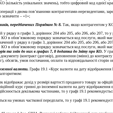
н КО (кількість унікальних значень), тобто цифровий код однієї к
операції з двома пов’язаними контрагентами-нерезидентами, заре
 зазначити – «1»;
иків, передбачених Порядком № 8.
Так, якщо контрагентом у КО
й у рядку n графи 3, дорівнює 204 або 205, або 206, або 207, то 
о КО в обов’язковому порядку зазначається код послуги, який ма
начений у рядку n графи 3, дорівнює 204 або 205, або 206, або 20
о КО в обов’язковому порядку зазначається код послуги, який ма
ів та змін до них в графах 7, 8 додатка до Звіту про КО.
У гра
 документу (контракт (договір), доповнення (зміни) до контракт
г), обсягів, умов постачання, оплати та відповідальності сторін о
ноземної валюти.
Графа 19.1 «Курс валюти на дату відображення 
 алгоритмом:
к відображає дохід у розмірі вартості проданого товару за офіц
фіційний курс гривні до іноземної валюти на дату відображення о
дійснюється декількома частинами, то у графі 19.1 рекомендуєтьс
ється на умовах часткової передплати, то у графі 19.1 рекоменду