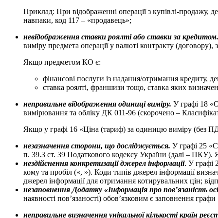
Приклад: При відображенні операції з купівлі-продажу, де
навпаки, код 117 – «продавець»;
невідображення ставки роялті або ставки за кредитом
виміру предмета операції у валюті контракту (договору), 
Якщо предметом КО є:
фінансові послуги із надання/отримання кредиту, деп
ставка роялті, франшизи тощо, ставка яких визначена
неправильне відображення одиниці виміру.
У графі 18 «О
вимірювання та обліку ДК 011-96 (скорочено – Класифіка
Якщо у графі 16 «Ціна (тариф) за одиницю виміру (без ПДВ
незазначення сторони, що досліджується.
У графі 25 «С
п. 39.3 ст. 39 Податкового кодексу України (далі – ПКУ).
нездійснення конкретизації джерел інформації
. У графі
кому та пробіл («, »). Коди типів джерел інформації ви
джерел інформації для отримання котирувальних цін; від
незаповнення Додатку «Інформація про пов’язаність осі
наявності пов’язаності) обов’язковим є заповнення графи 
неправильне визначення унікальної кількості країн реє