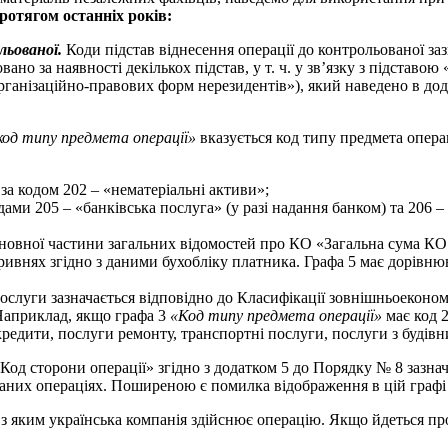
ротягом останніх років:
ольованої.
Коди підстав віднесення операції до контрольованої з
вано за наявності декількох підстав, у т. ч. у зв’язку з підставо
у організаційно-правових форм нерезидентів»), який наведено в до
код типу предмета операції»
вказується код типу предмета опера
 за кодом 202 – «нематеріальні активи»;
одами 205 – «банківська послуга» (у разі надання банком) та 206 
новної частини загальних відомостей про КО «Загальна сума КО 
ивнях згідно з даними бухобліку платника. Графа 5 має дорівню
ослуги зазначається відповідно до Класифікації зовнішньоеконо
 Наприклад, якщо графа 3
«Код типу предмета операції»
має код 2
кредити, послуги ремонту, транспортні послуги, послуги з будівн
«Код сторони операції» згідно з додатком 5 до Порядку № 8 зазн
аних операціях. Поширеною є помилка відображення в цій графі 
, з яким українська компанія здійснює операцію. Якщо йдеться пр