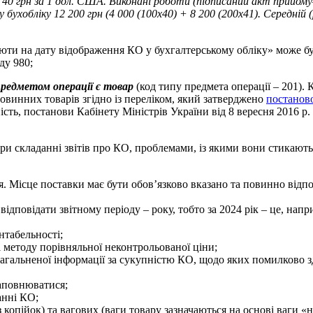
0 грн за 1 дол. США. Виконані роботи (підписаний акт прийому–
бухобліку 12 200 грн (4 000 (100х40) + 8 200 (200х41). Середній 
алюти на дату відображення КО у бухгалтерському обліку» може б
ду 980;
предметом операції є товар
(код типу предмета операції – 201). 
винних товарів згідно із переліком, який затверджено
постанов
сть, постанови Кабінету Міністрів України від 8 вересня 2016 
ри складанні звітів про КО, проблемами, із якими вони стикают
. Місце поставки має бути обов’язково вказано та повинно відпо
дповідати звітному періоду – року, тобто за 2024 рік – це, напри
нтабельності;
методу порівняльної неконтрольованої ціни;
альненої інформації за сукупністю КО, щодо яких помилково зд
заповнюватися;
анні КО;
 копійок) та вагових (ваги товару зазначаються на основі ваги «