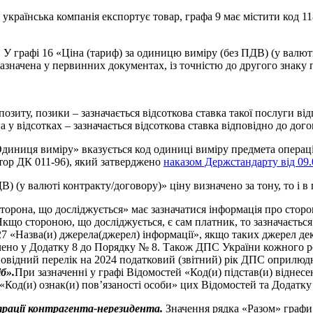
 українська компанія експортує товар, графа 9 має містити код 11
.
У графі 16 «Ціна (тариф) за одиницю виміру (без ПДВ) (у валют
зазначена у первинних документах, із точністю до другого знаку 
озиту, позики – зазначається відсоткова ставка такої послуги ві
 у відсотках – зазначається відсоткова ставка відповідно до дого
диниця виміру» вказується код одиниці виміру предмета операц
тор ДК 011-96), який затверджено
наказом Держстандарту від 09.
) (у валюті контракту/договору)» ціну визначено за тону, то і в
торона, що досліджується» має зазначатися інформація про сторону
 Якщо стороною, що досліджується, є сам платник, то зазначається
 27 «Назва(и) джерела(джерел) інформації», якщо таких джерел дек
значено у Додатку 8 до Порядку № 8. Також ДПС України кожного 
повідний перелік на 2024 податковий (звітний) рік ДПС оприлюдн
б».
При зазначенні у графі Відомостей «Код(и) підстав(и) віднесе
«Код(и) ознак(и) пов’язаності особи» цих Відомостей та Додатку 
страції контрагента-нерезидента.
Значення рядка «Разом» графи 