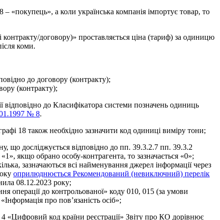
8 – «покупець», а коли українська компанія імпортує товар, то
і контракту/договору)» проставляється ціна (тариф) за одиницю
після коми.
дповідно до договору (контракту);
вору (контракту);
ії відповідно до Класифікатора системи позначень одиниць
01.1997 № 8
.
 графі 18 також необхідно зазначити код одиниці виміру тони;
, що досліджується відповідно до пп. 39.3.2.7 пп. 39.3.2
 «1», якщо обрано особу-контрагента, то зазначається «0»;
ілька,
зазначаються всі найменування джерел інформації через
року
оприлюднюється Рекомендований (невиключний) перелік
ила 08.12.2023 року;
ння операції до контрольованої» коду 010, 015 (за умови
«Інформація про пов’язаність осіб»;
4 «Цифровий код країни реєстрації» Звіту про КО дорівнює