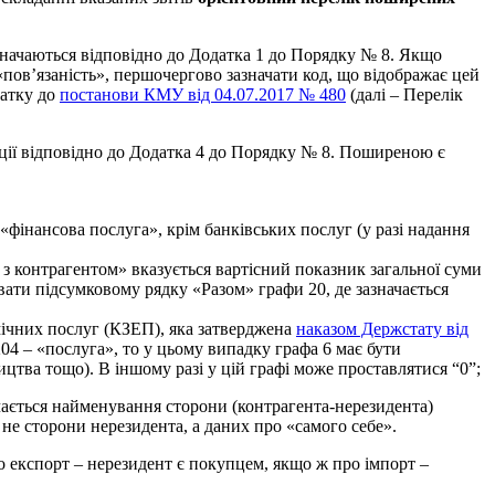
азначаються відповідно до Додатка 1 до Порядку № 8. Якщо
ю «пов’язаність», першочергово зазначати код, що відображає цей
датку до
постанови КМУ від 04.07.2017 № 480
(далі – Перелік
ції відповідно до Додатка 4 до Порядку № 8. Поширеною є
– «фінансова послуга», крім банківських послуг (у разі надання
з контрагентом» вказується вартісний показник загальної суми
вати підсумковому рядку «Разом» графи 20, де зазначається
мічних послуг (КЗЕП), яка затверджена
наказом Держстату від
04 – «послуга», то у цьому випадку графа 6 має бути
ицтва тощо). В іншому разі у цій графі може проставлятися “0”;
ачається найменування сторони (контрагента-нерезидента)
не сторони нерезидента, а даних про «самого себе».
о експорт – нерезидент є покупцем, якщо ж про імпорт –