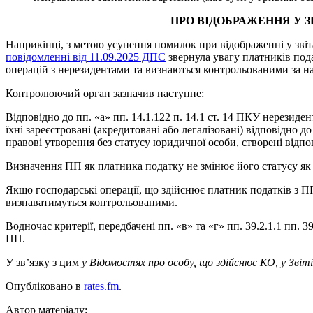
ПРО ВІДОБРАЖЕННЯ У З
Наприкінці, з метою усунення помилок при відображенні у звіт
повідомленні від 11.09.2025 ДПС
звернула увагу платників пода
операцій з нерезидентами та визнаються контрольованими за на
Контролюючий орган зазначив наступне:
Відповідно до пп. «а» пп. 14.1.122 п. 14.1 ст. 14 ПКУ нерезиден
їхні зареєстровані (акредитовані або легалізовані) відповідно д
правові утворення без статусу юридичної особи, створені відпо
Визначення ПП як платника податку не змінює його статусу як 
Якщо господарські операції, що здійснює платник податків з ПП не
визнаватимуться контрольованими.
Водночас критерії, передбачені пп. «в» та «г» пп. 39.2.1.1 пп. 3
ПП.
У зв’язку з цим
у Відомостях про особу, що здійснює КО, у Звіт
Опубліковано в
rates.fm
.
Автор матеріалу: