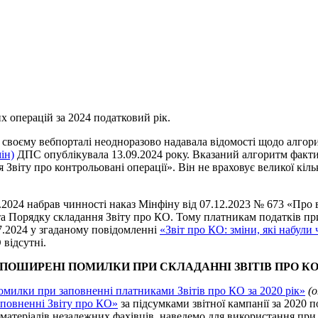
х операцій за 2024 податковий рік.
своєму вебпорталі неодноразово надавала відомості щодо алгорит
ін)
ДПС опублікувала 13.09.2024 року. Вказаний алгоритм факт
віту про контрольовані операції». Він не враховує великої кіль
2.2024 набрав чинності наказ Мінфіну від 07.12.2023 № 673 «Про
та Порядку складання Звіту про КО. Тому платникам податків пр
07.2024 у згаданому повідомленні
«Звіт про КО: зміни, які набули
відсутні.
ПОШИРЕНІ ПОМИЛКИ ПРИ СКЛАДАННІ ЗВІТІВ ПРО К
омилки при заповненні платниками Звітів про КО за 2020 рік»
(
повненні Звіту про КО»
за підсумками звітної кампанії за 2020 п
ж матеріалів незалежних фахівців, наведемо для використання при