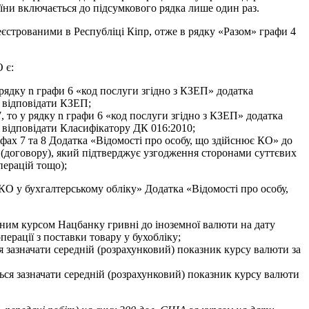
раїни включається до підсумкового рядка лише один раз.
єстрованими в Республіці Кіпр, отже в рядку «Разом» графи 4
 є:
у рядку n графи 6 «код послуги згідно з КЗЕП» додатка
є відповідати КЗЕП;
7, то у рядку n графи 6 «код послуги згідно з КЗЕП» додатка
є відповідати Класифікатору ДК 016:2010;
фах 7 та 8 Додатка «Відомості про особу, що здійснює КО» до
у (договору), який підтверджує узгодження сторонами суттєвих
перацій тощо);
КО у бухгалтерському обліку» Додатка «Відомості про особу,
ійним курсом Нацбанку гривні до іноземної валюти на дату
перації з поставки товару у бухобліку;
я зазначати середній (розрахунковий) показник курсу валюти за
ється зазначати середній (розрахунковий) показник курсу валюти