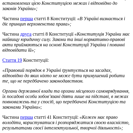
встановлених цією Конституцією межах і відповідно до
законів України
»
;
Частина
перша
статті 8 Конституції:
«
В Україні визнається і
діє принцип верховенства права
»
;
Частина
друга
статті 8 Конституції
«
Конституція України має
найвищу юридичну силу. Закони та інші нормативно-правові
акти приймаються на основі Конституції України і повинні
відповідати їй
»;
Стаття 19
Конституції:
«
Правовий порядок в Україні ґрунтується на засадах,
відповідно до яких ніхто не
може бути примушений робити
те, що не передбачено законодавством.
Органи державної влади та органи місцевого самоврядування,
їх посадові особи зобов’язані діяти лише на підставі, в межах
повноважень та у спосіб, що передбачені Конституцією та
законами України
»
;
Частина
перша
статті 41 Конституції:
«Кожен має право
володіти, користуватися і розпоряджатися своєю власністю,
результатами своєї інтелектуальної, творчої діяльності»;