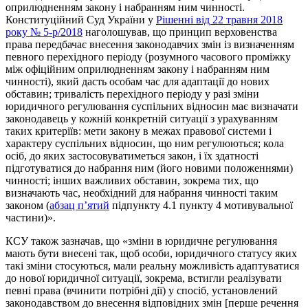
оприлюдненням закону і набранням ним чинності.
Конституційний Суд України у
Рішенні від 22 травня 2018
року № 5-р/2018
наголошував, що принцип верховенства
права передбачає внесення законодавчих змін із визначенням
певного перехідного періоду (розумного часового проміжку
між офіційним оприлюдненням закону і набранням ним
чинності), який дасть особам час для адаптації до нових
обставин; тривалість перехідного періоду у разі зміни
юридичного регулювання суспільних відносин має визначати
законодавець у кожній конкретній ситуації з урахуванням
таких критеріїв: мети закону в межах правової системи і
характеру суспільних відносин, що ним регулюються; кола
осіб, до яких застосовуватиметься закон, і їх здатності
підготуватися до набрання ним (його новими положеннями)
чинності; інших важливих обставин, зокрема тих, що
визначають час, необхідний для набрання чинності таким
законом (
абзац п’ятий
підпункту 4.1 пункту 4 мотивувальної
частини)».
КСУ також зазначав, що «зміни в юридичне регулювання
мають бути внесені так, щоб особи, юридичного статусу яких
такі зміни стосуються, мали реальну можливість адаптуватися
до нової юридичної ситуації, зокрема, встигли реалізувати
певні права (вчинити потрібні дії) у спосіб, установлений
законодавством до внесення відповідних змін [перше речення