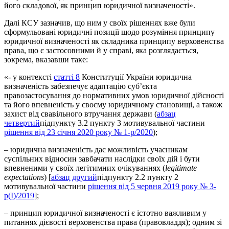
його складової, як принцип юридичної визначеності».
Далі КСУ зазначив, що ним у своїх рішеннях вже були
сформульовані юридичні позиції щодо розуміння принципу
юридичної визначеності як складника принципу верховенства
права, що є застосовними й у справі, яка розглядається,
зокрема, вказавши таке:
«- у контексті
статті 8
Конституції України юридична
визначеність забезпечує адаптацію суб’єкта
правозастосування до нормативних умов юридичної дійсності
та його впевненість у своєму юридичному становищі, а також
захист від свавільного втручання держави (
абзац
четвертий
підпункту 3.2 пункту 3 мотивувальної частини
рішення від 23 січня 2020 року № 1-р/2020
);
– юридична визначеність дає можливість учасникам
суспільних відносин завбачати наслідки своїх дій і бути
впевненими у своїх легітимних очікуваннях (
legitimate
expectations
) [
абзац другий
підпункту 2.2 пункту 2
мотивувальної частини
рішення від 5 червня 2019 року № 3-
р(I)/2019
];
– принцип юридичної визначеності є істотно важливим у
питаннях дієвості верховенства права (правовладдя); одним зі