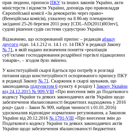
прав людини, приписи
ПКУ
та інших законів України, акти
міністерств і відомств України, доповідь про правовладдя
Європейської комісії «За демократію через право»
(Венеційська комісія), ухвалену на її 86-му пленарному
засіданні 25-26 березня 2011 року [CDL-AD(2011)003rev],
судові рішення судів системи судоустрою України.
Відзначимо, що оспорюваний припис – редакція
абзацу
другого
підп. 14.1.212 п. 14.1 ст. 14 ПКУ в редакції Закону
№ 71
, в якій надано визначення поняття «реалізація
суб’єктами господарювання роздрібної торгівлі підакцизних
товарів», – згодом було змінено.
У конституційній скарзі йдеться про потребу в розгляді
питання щодо конституційності оспорюваного припису ПКУ
в редакції Закону
№ 71
. Скаржник в скарзі зауважив, що
законодавець
підпунктом 6
пункту 4 розділу I
Закону України
від 24.12.2015 № 909-VIII
«Про внесення змін до Податкового
кодексу України та деяких законодавчих актів України щодо
забезпечення збалансованості бюджетних надходжень у 2016
році» (далі – Закон № 909, набрав чинності з 01.01.2016)
удосконалив відповідне нормативне регулювання, а Законом
України від 20.12.2016
№ 1791-VIII
«Про внесення змін до
Податкового кодексу України та деяких законодавчих актів
України щодо забезпечення збалансованості бюджетних