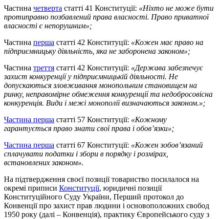
Частина
четверта
статті 41 Конституції:
«
Ніхто не може бути
протиправно позбавлений права власності. Право приватної
власності є непорушним
»
;
Частина
перша
статті 42 Конституції:
«
Кожен має право на
підприємницьку діяльність, яка не заборонена законом
»
;
Частина
треття
статті 42 Конституції:
«
Держава забезпечує
захист конкуренції у підприємницькій діяльності. Не
допускаються зловживання монопольним становищем на
ринку, неправомірне обмеження конкуренції та недобросовісна
конкуренція. Види і межі монополії визначаються законом.
»
;
Частина перша
статті 57 Конституції:
«
Кожному
гарантується право знати свої права і обов’язки
»
;
Частина перша
статті 67 Конституції:
«
Кожен зобов’язаний
сплачувати податки і збори в порядку і розмірах,
встановлених законом
»
.
На підтвердження своєї позиції товариство посилалося на
окремі приписи
Конституції
, юридичні позиції
Конституційного Суду України, Перший протокол до
Конвенції про захист прав людини і основоположних свобод
1950 року (далі – Конвенція), практику Європейського суду з