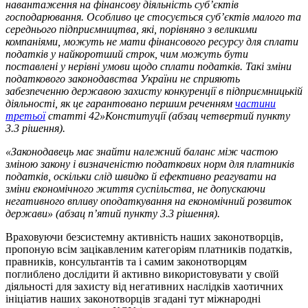
навантаження на фінансову діяльність суб’єктів
господарювання.
Особливо це стосується суб’єктів малого та
середнього підприємництва, які, порівняно з великими
компаніями, можуть не мати фінансового ресурсу для сплати
податків у найкоротший строк, чим можуть бути
поставлені у нерівні умови щодо сплати податків. Такі зміни
податкового законодавства України не сприяють
забезпеченню державою захисту конкуренції в підприємницькій
діяльності, як це гарантовано першим реченням
частини
третьої
статті 42
»
Конституції
(абзац четвертий пункту
3.3 рішення)
.
«
Законодавець має знайти належний баланс між частою
зміною закону і визначеністю податкових норм для платників
податків
, оскільки слід швидко й ефективно реагувати на
зміни економічного життя суспільства, не допускаючи
негативного впливу оподаткування на економічний розвиток
держави
»
(абзац п’ятий пункту 3.3 рішення)
.
Враховуючи безсистемну активність наших законотворців,
пропоную всім зацікавленим категоріям платників податків,
правників, консультантів та і самим законотворцям
поглиблено дослідити й активно використовувати у своїй
діяльності для захисту від негативних наслідків хаотичних
ініціатив наших законотворців згадані тут міжнародні