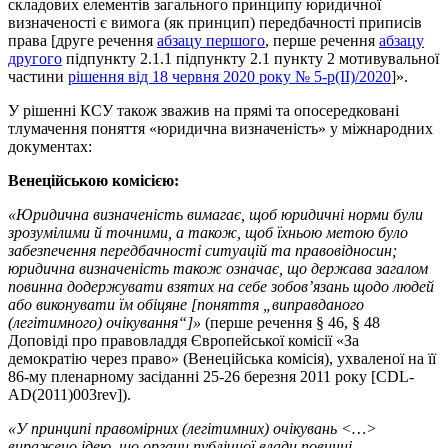
складових елементів загального принципу юридичної
визначеності є вимога (як принцип) передбачності приписів
права [друге речення
абзацу першого
, перше речення
абзацу
другого
підпункту 2.1.1 підпункту 2.1 пункту 2 мотивувальної
частини
рішення від 18 червня 2020 року № 5-р(II)/2020
]».
У рішенні КСУ також зважив на прямі та опосередковані
тлумачення поняття «юридична визначеність» у міжнародних
документах:
Венеційською комісією:
«Юридична визначеність вимагає, щоб юридичні норми були
зрозумілими й точними, а також, щоб їхньою метою було
забезпечення передбачності ситуацій та правовідносин;
юридична визначеність також означає, що держава загалом
повинна додержувати взятих на себе зобов’язань щодо людей
або виконувати їм обіцяне [поняття „виправданого
(легітимного) очікування“]»
(перше речення § 46, § 48
Доповіді про правовладдя Європейської комісії «За
демократію через право» (Венеційська комісія), ухваленої на її
86-му пленарному засіданні 25-26 березня 2011 року [CDL-
AD(2011)003rev]).
«У принципі правомірних (легітимних) очікувань <…>
виражено ідею, що органи публічної влади повинні