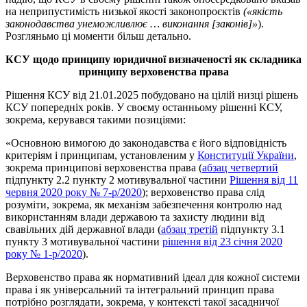
на неприпустимість низької якості законопроєктів
(«якість
законодавства унеможливлює … виконання [законів]»
).
Розгляньмо ці моменти більш детально.
КСУ щодо принципу юридичної визначеності як складника
принципу верховенства права
Рішення КСУ від 21.01.2025 побудовано на цілій низці рішень
КСУ попередніх років. У своєму останньому рішенні КСУ,
зокрема, керувався такими позиціями:
«Основною вимогою до законодавства є його відповідність
критеріям і принципам, установленим у
Конституції України
,
зокрема принципові верховенства права (
абзац четвертий
підпункту 2.2 пункту 2 мотивувальної частини
Рішення від 11
червня 2020 року № 7-р/2020
); верховенство права слід
розуміти, зокрема, як механізм забезпечення контролю над
використанням влади державою та захисту людини від
свавільних дій державної влади (
абзац третій
підпункту 3.1
пункту 3 мотивувальної частини
рішення від 23 січня 2020
року № 1-р/2020
).
Верховенство права як нормативний ідеал для кожної системи
права і як універсальний та інтегральний принцип права
потрібно розглядати, зокрема, у контексті такої засадничої