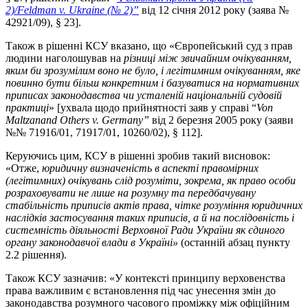
2)/
Feldman
v
.
Ukraine
(№ 2)”
від 12 січня 2012 року (заява №
42921/09), § 23].
Також в рішенні КСУ вказано, що «Європейський суд з прав
людини наголошував на
різниці між звичайним очікуванням,
яким би зрозумілим воно не було, і легітимним очікуванням, яке
повинно бути більш конкретним і базуватися на нормативних
приписах законодавства чи усталеній національній судовій
практиці
» [ухвала щодо прийнятності заяв у справі “
Von
Maltzan
and
Others
v
.
Germany”
від 2 березня 2005 року (заяви
№№ 71916/01, 71917/01, 10260/02), § 112].
Керуючись цим, КСУ в рішенні зробив такий висновок:
«Отже,
юридичну визначеність в аспекті правомірних
(легітимних) очікувань слід розуміти, зокрема, як право особи
розраховувати не лише на розумну та передбачувану
стабільність приписів актів права, чітке розуміння юридичних
наслідків застосування таких приписів, а й на послідовність і
системність діяльності Верховної Ради України як єдиного
органу законодавчої влади в Україні»
(останній абзац пункту
2.2 рішення).
Також КСУ зазначив: «У контексті принципу верховенства
права важливим є встановлення під час унесення змін до
законодавства розумного часового проміжку між офіційним