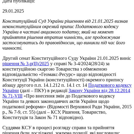
Дата публікації:
29.01.2025
Конституційний Суд України рішенням від 21.01.2025 визнав
неконституційним окремий припис Податкового кодексу
України в частині акцизного податку, який на момент
прийняття рішення втратив чинність, але продовжував
застосовуватись до правовідносин, що виникли під час його
чинності.
Другий сенат Конституційного Суду України 21.01.2025 виніс
рішення № 3-р(ІІ)/2025
у справі № 3-4/2024(28/24) за
конституційною скаргою Товариства з обмеженою
відповідальністю «Геомакс-Ресурс» щодо відповідності
Конституції України (конституційності) окремого припису
абзацу другого п.п. 14.1.212 п. 14.1 ст. 14
Податкового кодексу
України
(далі – ПКУ) в редакції
Закону України від 28.12.2014
№ 71-VIII
«Про внесення змін до Податкового кодексу
України та деяких законодавчих актів України щодо
податкової реформи» (Відомості Верховної Ради України, 2015
р., № 7-9, ст. 55) (далі – КСУ, Рішення, Товариство,
Конституція та Закон № 71 відповідно).
Суддями КСУ в процесі розгляду справи та прийняття
рішення були досліджені, зокрема позиції, які висловили: