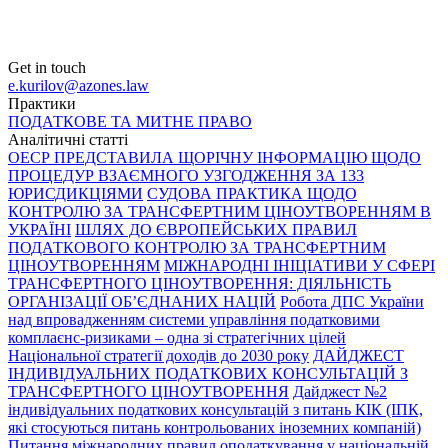
Get in touch
e.kurilov@azones.law
Практики
ПОДАТКОВЕ ТА МИТНЕ ПРАВО
Аналітичні статті
ОЕСР ПРЕДСТАВИЛА ЩОРІЧНУ ІНФОРМАЦІЮ ЩОДО
ПРОЦЕДУР ВЗАЄМНОГО УЗГОДЖЕННЯ ЗА 133
ЮРИСДИКЦІЯМИ
СУДОВА ПРАКТИКА ЩОДО
КОНТРОЛЮ ЗА ТРАНСФЕРТНИМ ЦІНОУТВОРЕННЯМ В
УКРАЇНІ
ШЛЯХ ДО ЄВРОПЕЙСЬКИХ ПРАВИЛ
ПОДАТКОВОГО КОНТРОЛЮ ЗА ТРАНСФЕРТНИМ
ЦІНОУТВОРЕННЯМ
МІЖНАРОДНІ ІНІЦІАТИВИ У СФЕРІ
ТРАНСФЕРТНОГО ЦІНОУТВОРЕННЯ: ДІЯЛЬНІСТЬ
ОРГАНІЗАЦІЇ ОБ’ЄДНАНИХ НАЦІЙ
Робота ДПС України
над впровадженням системи управління податковими
комплаєнс-ризиками – одна зі стратегічних цілей
Національної стратегії доходів до 2030 року
ДАЙДЖЕСТ
ІНДИВІДУАЛЬНИХ ПОДАТКОВИХ КОНСУЛЬТАЦІЙ З
ТРАНСФЕРТНОГО ЦІНОУТВОРЕННЯ
Дайджест №2
індивідуальних податкових консультацій з питань КІК (ІПК,
які стосуються питань контрольованих іноземних компаній)
Питання міжнародних правил оподаткування у національній