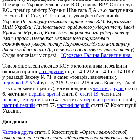
Президент України Зеленський В.О., голова ВРУ Стефанчук
Р.О., прем’єр-міністр України Шмигаль Д.А., в.о. заступника
голови ДПС Сокур Є.Р. та ряд науковців з п’яти вишів
України (
Інституту держави і права імені В.М. Корецького
НАН України; Національного юридичного університету імені
Ярослава Мудрого; Київського національного університету
імені Тараса Шевченка; Державного торговельно-
економічного університету; Науково-дослідного інституту
фінансової політики Державного податкового університету
).
Суддя-доповідач у справі –
Юровська Галина Валентинівна.
Товариство звернулося до КСУ з клопотанням перевірити
окремий припис
абз. другий
підп. 14.1.212 п. 14.1 ст. 14 ПКУ
у редакції Закону № 71, а саме: «товарів, зазначених у
підпункті 215.3.4
пункту 215.3 статті 215 цього Кодексу» (далі
– оспорюваний припис), на відповідність
частині другій
статті
6, частинам
першій
,
другій
статті 8,
статті 19
, частинам
першій
,
четвертій
статті 41, частинам
першій
,
третій
статті 42,
частині першій
статті 57,
частині першій
статті 67 Конституції
України.
Довідково:
Частина друга
статті 6 Конституції:
«
Органи законодавчої,
виконавчої та судової влади здійснюють свої повноваження у