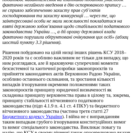
фактично негайного введення в дію оспорюваного припису …
не сприяло забезпеченню захисту прав суб’єктів
господарювання та захисту конкуренції … через те, що
заінтересовані особи не мали можливості покладатися на
взяті державою зобов’язання щодо стабільності податкового
законодавства України …, а дії органу державної влади
фактично порушили обґрунтовані очікування цих осіб» (абзац
шостий пункту 3.3 рішення).
Рішення побудовано на цілій низці інших рішень КСУ 2018–
2020 років та є особливо важливим не тільки для випадку, що
ним розглядався, але й враховуючи суперечливі моменти
безсистемної та хаотичної розробки законопроєктів та
прийняття законодавчих актів Верховною Радою України,
особливо останнього скликання, та зростання кількості
випадків ігнорування окремими положеннями таких
законопроєктів принципу юридичної визначеності як
складника принципу верховенства права в цілому та, зокрема,
принципу стабільності вітчизняного податкового
законодавства (підп 4.1.9 п. 4.1 ст. 4 ПКУ) та бюджетного
вітчизняного законодавства (частина третя статті 27
Бюджетного кодексу України
). І війна не є виправданням
таким випадкам грубого ігнорування конституційних вимог
та вимог спеціального законодавства. Викликає повагу та
надію, що КСУ в своєму рішенні також опосередковано вказав