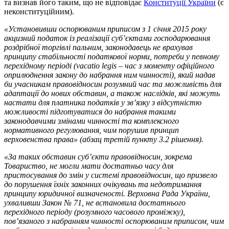
та визнав його таким, що не відповідає
Конституції України
(є
неконституційним).
«
Установивши оспорюваним приписом
з 1 січня 2015 року
акцизний податок із реалізації суб’єктами господарювання
роздрібної торгівлі пальним, законодавець не врахував
принципу стабільності податкової норми, потреби у певному
перехідному періоді (vacatio legis
– час з моменту офіційного
оприлюднення закону до набрання ним чинності), який надав
би учасникам правовідносин розумний час та можливість для
адаптації до нових обставин, а також наслідків, які можуть
настати для платника податків у зв’язку з відсутністю
можливості підготуватися до набрання такими
законодавчими змінами чинності та комплексного
нормативного регулювання, чим порушив принцип
верховенства права
» (абзац третій пункту 3.2 рішення)
.
«
За таких обставин суб’єкти правовідносин, зокрема
Товариство, не могли мати достатньо часу для
пристосування до змін у системі правовідносин, що призвело
до порушення їхніх законних очікувань та недотримання
принципу юридичної визначеності. Верховна Рада України,
ухваливши Закон №
71, не встановила достатнього
перехідного періоду (розумного часового проміжку),
пов’язаного з набранням чинності оспорюваним приписом, чим