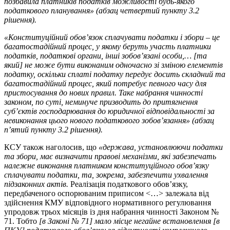
позбавила платників податків можливості будь-якого
податкового планування
» (абзац четвертий пункту 3.2
рішення)
.
«
Конституційний обов’язок сплачувати податки і збори – це
багатостадійний процес, у якому беруть участь платники
податків, податкові органи, інші зобов’язані особи
,…
[
та
який
]
не може бути виконаним одночасно зі зміною елементів
податку, оскільки сплаті податку передує досить складний та
багатостадійний процес, який потребує певного часу для
пристосування до нових правил. Таке набрання чинності
законом, по суті, неминуче призводить до притягнення
суб’єктів господарювання до юридичної відповідальності за
невиконання цього нового податкового зобов’язання
» (абзац
п’ятий пункту 3.2 рішення)
.
КСУ також наголосив, що
«держава, установлюючи податки
та збори, має визначити правові механізми, які забезпечать
належне виконання платником конституційного обов’язку
сплачувати податки, та, зокрема, забезпечити ухвалення
підзаконних актів.
Реалізація податкового обов’язку,
передбаченого оспорюваним приписом <…> залежала від
здійснення КМУ відповідного нормативного регулювання
упродовж трьох місяців із дня набрання чинності Законом №
71. Тобто
[
в Законі № 71
]
мало місце негайне встановлення [в