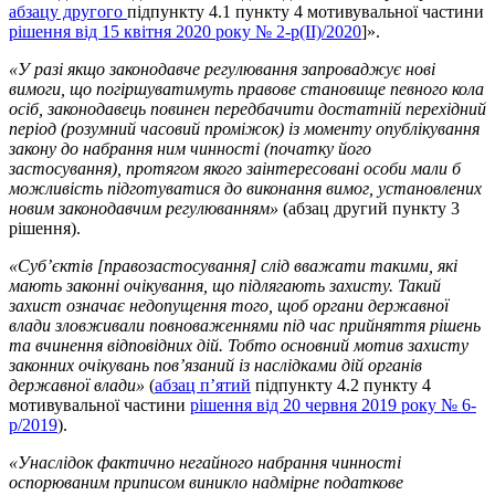
абзацу другого
підпункту 4.1 пункту 4 мотивувальної частини
рішення від 15 квітня 2020 року № 2-р(II)/2020
]».
«У разі якщо законодавче регулювання запроваджує нові
вимоги, що погіршуватимуть правове становище певного кола
осіб, законодавець повинен передбачити достатній перехідний
період (розумний часовий проміжок) із моменту опублікування
закону до набрання ним чинності (початку його
застосування), протягом якого заінтересовані особи мали б
можливість підготуватися до виконання вимог, установлених
новим законодавчим регулюванням»
(абзац другий пункту 3
рішення).
«Суб’єктів [правозастосування] слід вважати такими, які
мають законні очікування, що підлягають захисту.
Такий
захист означає недопущення того, щоб органи державної
влади зловживали повноваженнями під час прийняття рішень
та вчинення відповідних дій. Тобто основний мотив захисту
законних очікувань пов’язаний із наслідками дій органів
державної влади
»
(
абзац п’ятий
підпункту 4.2 пункту 4
мотивувальної частини
рішення від 20 червня 2019 року № 6-
р/2019
).
«
Унаслідок фактично негайного набрання чинності
оспорюваним приписом
виникло надмірне податкове