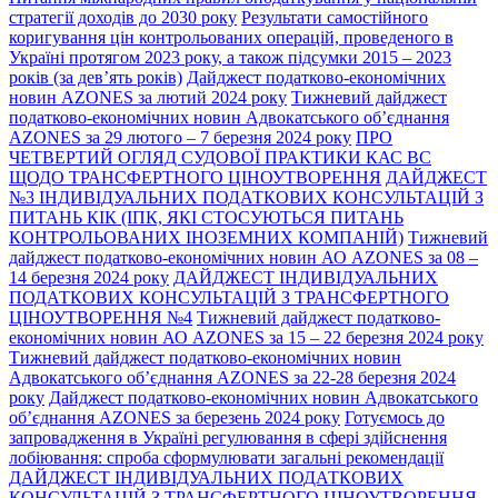
стратегії доходів до 2030 року
Результати самостійного
коригування цін контрольованих операцій, проведеного в
Україні протягом 2023 року, а також підсумки 2015 – 2023
років (за дев’ять років)
Дайджест податково-економічних
новин AZONES за лютий 2024 року
Тижневий дайджест
податково-економічних новин Адвокатського об’єднання
AZONES за 29 лютого – 7 березня 2024 року
ПРО
ЧЕТВЕРТИЙ ОГЛЯД СУДОВОЇ ПРАКТИКИ КАС ВС
ЩОДО ТРАНСФЕРТНОГО ЦІНОУТВОРЕННЯ
ДАЙДЖЕСТ
№3 ІНДИВІДУАЛЬНИХ ПОДАТКОВИХ КОНСУЛЬТАЦІЙ З
ПИТАНЬ КІК (ІПК, ЯКІ СТОСУЮТЬСЯ ПИТАНЬ
КОНТРОЛЬОВАНИХ ІНОЗЕМНИХ КОМПАНІЙ)
Тижневий
дайджест податково-економічних новин АО AZONES за 08 –
14 березня 2024 року
ДАЙДЖЕСТ ІНДИВІДУАЛЬНИХ
ПОДАТКОВИХ КОНСУЛЬТАЦІЙ З ТРАНСФЕРТНОГО
ЦІНОУТВОРЕННЯ №4
Тижневий дайджест податково-
економічних новин АО AZONES за 15 – 22 березня 2024 року
Тижневий дайджест податково-економічних новин
Адвокатського об’єднання AZONES за 22-28 березня 2024
року
Дайджест податково-економічних новин Адвокатського
об’єднання AZONES за березень 2024 року
Готуємось до
запровадження в Україні регулювання в сфері здійснення
лобіювання: спроба сформулювати загальні рекомендації
ДАЙДЖЕСТ ІНДИВІДУАЛЬНИХ ПОДАТКОВИХ
КОНСУЛЬТАЦІЙ З ТРАНСФЕРТНОГО ЦІНОУТВОРЕННЯ