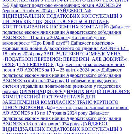
№5
Дайджест податково-економічних новин AZONES 29
березня – 5 квітня 2024 р.
ДАЙДЖЕСТ №6
ІНДИВІДУАЛЬНИХ ПОДАТКОВИХ КОНСУЛЬТАЦІЙ З
ПИТАНЬ КІК (ІПК, ЯКІ СТОСУЮТЬСЯ ПИТАНЬ
КОНТРОЛЬОВАНИХ ІНОЗЕМНИХ КОМПАНІЙ)
Дайджест
податково-економічних новин Адвокатського об’єднання
AZONES 5 – 11 квітня 2024 року
Чи вартий уваги
законопроєкт “Про Білий клуб”?
Дайджест податково-
економічних новин Адвокатського об’єднання AZONES 12 –
18 квітня 2024 року
ЗВІТ РАДИ БІЗНЕС-ОМБУДСМЕНА
«ПОДАТКОВІ ПЕРЕВІРКИ: ПЕРЕВІРЯЙ, АЛЕ ДОВІРЯЙ»:
ОГЛЯД ТА РЕФЛЕКСІЯ
Дайджест податково-економічних
новин АО AZONES за 19 – 25 квітня 2024 року
Дайджест
податково-економічних новин Адвокатського об’єднання
AZONES за квітень 2024 року
Проблеми впровадження
системи управління податковими ризиками у податкових
органах
ОРГАНІЗАЦІЯ ОБ’ЄДНАНИХ НАЦІЙ ПРОПОНУЄ
КОМПЛЕКСНИЙ ІНСТРУМЕНТАРІЙ ДЛЯ
ЗАБЕЗПЕЧЕННЯ КОМПЛАЄНСУ ТРАНСФЕРТНОГО
ЦІНОУТВОРЕННЯ
Дайджест податково-економічних новин
АО AZONES з 13 по 17 травня 2024 року
Дайджест
податково-економічних новин Адвокатського об’єднання
AZONES з 18 по 24 травня 2024 року
ДАЙДЖЕСТ
ІНДИВІДУАЛЬНИХ ПОДАТКОВИХ КОНСУЛЬТАЦІЙ З