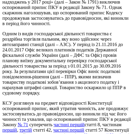
надходжень у 2017 році» (далі – Закон № 1791) виключив
оспорюваний припис ПКУ в редакції Закону № 71. Однак
скаржник наголошував, що оспорюваний припис Кодексу
продовжував застосовуватись до правовідносин, які виникли
в період його чинності.
Одним із видів господарської діяльності товариства є
роздрібна торгівля пальним, яку воно здійснює через
автозаправні станції (далі – АЗС). У період із 21.11.2016 до
24.01.2017 Офіс великих платників податків Державної
фіскальної служби України (далі – ДФС та Офіс) провів
планову виїзну документальну перевірку господарської
діяльності товариства за період з 01.01.2015 до 30.09.2016
року. За результатами цієї перевірки Офіс виніс податкові
повідомлення-рішення (далі – ППР), якими визначив
товариству податкові зобов’язання з акцизного податку і
нарахував штрафні санкції. Товариство оскаржило ці ППР в
судовому порядку.
КСУ розглянув на предмет відповідності Конституції
оспорюваний припис, який утратив чинність, але продовжує
застосовуватись до правовідносин, що виникли під час його
чинності та ухвалив, що оспорюваний припис ПКУ в редакції
Закону
№ 71
суперечить
частині першій
статті 8, частинам
першій
,
третій
статті 42,
частині першій
статті 57 Конституції