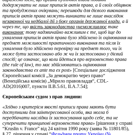
додержувати не лише приписів актів права, а й своїх обіцянок
та пробуджених очікувань; перешкоди для дієвого виконання
приписів актів права можуть виникати не лише внаслідок
незаконної чи недбалої дії з боку органів державної влади
, а й
через те, що
якість законодавства унеможливлює
таке
виконання
; тому надзвичайно важливим є те, щоб іще до
ухвалення приписів актів права було здійснено їх оцінювання на
предмет можливості практичного виконання та після їх
ухвалення було здійснено перевірку на предмет того, чи їх
може бути застосовано або ж чи їх застосовано у дієвий
спосіб; це означає, що коли йдеться про верховенство права
(
the
rule
of
law
), то має здійснюватись оцінювання
законодавства ех
ante
та ех
post
»
[Спеціальне дослідження
Європейської комісії „За демократію через право“
(Венеційська комісія) „Мірило правовладдя“, СDL-
AD(2016)007, пункти II.B.5.61, II.A.7.54];
Європейським судом з прав людини:
«Згідно з критерієм якості приписи права мають бути
доступними для заінтересованої особи, яка могла б
передбачати наслідки їх застосування щодо себе, та не
суперечити принципові верховенства права»
[рішення у справі
“Kruslin v. France” від 24 квітня 1990 року (заява № 11801/85),
§ 27, рішення у справі “
Фельдман проти України (№