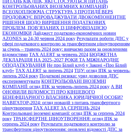
ПИТАНЬ КІК (ІПК, ЯКІ СТОСУЮТЬСЯ ПИТАНЬ
КОНТРОЛЬОВАНИХ ІНОЗЕМНИХ КОМПАНІЙ)
ВСЕОХОПЛЮЮЧА СТРУКТУРА З ПРОТИДІЇ BEPS
ПРОДОВЖУЄ ВПРОВАДЖУВАТИ ДВОКОМПОНЕНТНЕ
РІШЕННЯ ЩОДО ВИРІШЕННЯ ПОДАТКОВИХ
ПРОБЛЕМ, ПОВ’ЯЗАНИХ ІЗ ЦИФРОВІЗАЦІЄЮ
ЕКОНОМІКИ
Дайджест податково-економічних новин
AZONES за 24-30 червня 2024 року
Результати роботи ДПС у
сфері податкового контролю за трансфертним ціноутворенням
за січень – травень 2024 року: вивчаємо разом за оновленими
відомостями
TAX ALERT за червень 2024
БЮДЖЕТНА
ДЕКЛАРАЦІЯ НА 2025–2027 РОКИ ТА МІЖНАРОДНЕ
ОПОДАТКУВАННЯ
Не про Білий клуб у Законі «Про Білий
клуб»
TAX ALERT за липень 2024
ТЦУ: огляд ІПК за червень-
липень 2024 року
Податкові ризики: уряд дозволив ДПС
експериментувати
КОНТРОЛЬОВАНІ ІНОЗЕМНІ
КОМПАНІЇ: огляд ІПК за червень-липень 2024 року
А ВИ
ОНОВИЛИ ВІДОМОСТІ ПРО КІНЦЕВОГО
БЕНЕФІЦІАРНОГО ВЛАСНИКА ЮРИДИЧНОЇ ОСОБИ?
НАВІГАТОР-2024: огляд новацій з питань трансфертного
ціноутворення
TAX ALERT ЗА СЕРПЕНЬ 2024
Контрольовані іноземні компанії: огляд ІПК за серпень 2024
року
ТРАНСФЕРТНЕ ЦІНОУТВОРЕННЯ: огляд ІПК за
серпень 2024 року
Результати податкового контролю за
трансфертним ціноутворенням: оновлені відомості ДПС за