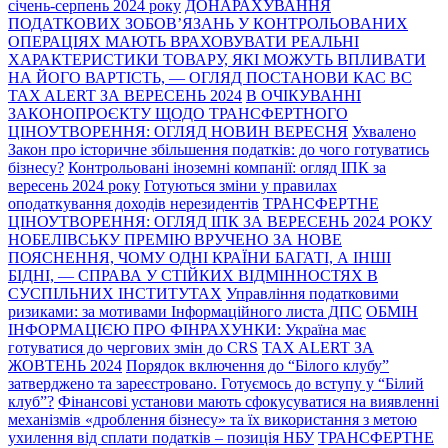
січень-серпень 2024 року
ДОНАРАХУВАННЯ
ПОДАТКОВИХ ЗОБОВ’ЯЗАНЬ У КОНТРОЛЬОВАНИХ
ОПЕРАЦІЯХ МАЮТЬ ВРАХОВУВАТИ РЕАЛЬНІ
ХАРАКТЕРИСТИКИ ТОВАРУ, ЯКІ МОЖУТЬ ВПЛИВАТИ
НА ЙОГО ВАРТІСТЬ, — ОГЛЯД ПОСТАНОВИ КАС ВС
TAX ALERT ЗА ВЕРЕСЕНЬ 2024
В ОЧІКУВАННІ
ЗАКОНОПРОЄКТУ ЩОДО ТРАНСФЕРТНОГО
ЦІНОУТВОРЕННЯ: ОГЛЯД НОВИН ВЕРЕСНЯ
Ухвалено
Закон про історичне збільшення податків: до чого готуватись
бізнесу?
Контрольовані іноземні компанії: огляд ІПК за
вересень 2024 року
Готуються зміни у правилах
оподаткування доходів нерезидентів
ТРАНСФЕРТНЕ
ЦІНОУТВОРЕННЯ: ОГЛЯД ІПК ЗА ВЕРЕСЕНЬ 2024 РОКУ
НОБЕЛІВСЬКУ ПРЕМІЮ ВРУЧЕНО ЗА НОВЕ
ПОЯСНЕННЯ, ЧОМУ ОДНІ КРАЇНИ БАГАТІ, А ІНШІ
БІДНІ, — СПРАВА У СТІЙКИХ ВІДМІННОСТЯХ В
СУСПІЛЬНИХ ІНСТИТУТАХ
Управління податковими
ризиками: за мотивами Інформаційного листа ДПС
ОБМІН
ІНФОРМАЦІЄЮ ПРО ФІНРАХУНКИ: Україна має
готуватися до чергових змін до CRS
TAX ALERT ЗА
ЖОВТЕНЬ 2024
Порядок включення до “Білого клубу”
затверджено та зареєстровано. Готуємось до вступу у “Білий
клуб”?
Фінансові установи мають сфокусуватися на виявленні
механізмів «дроблення бізнесу» та їх використання з метою
ухилення від сплати податків – позиція НБУ
ТРАНСФЕРТНЕ