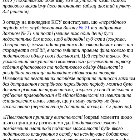
ПКУ] податкового обов’язку за відсутності комплексного
правового механізму його виконання
» (абзац шостий пункту
3.2 рішення).
З огляду на викладене КСУ констатував, що
«перехідного
періоду між опублікуванням Закону
№ 71
та набранням
Законом № 71 чинності (менше ніж один день) було
недостатньо для того, щоб відповідні суб’єкти (зокрема,
Товариство) змогли адаптуватися до законодавчих новел та
скоригувати свої дії, вчасно змінити правила фінансового та
податкового обліку своєї діяльності. Цей період також був
ускладнений відсутністю комплексного регулювання порядку
ведення фінансового та податкового обліку діяльності з
роздрібної реалізації відповідних підакцизних товарів.
Нівелювання негативних наслідків набрання чинності законом
без дотримання потрібного перехідного періоду можна було
досягти різними інструментами, зокрема у спосіб звільнення
суб’єктів правовідносин від відповідальності за невиконання
встановлених вимог закону, що у цьому випадку не було
застосовано (передбачено)»
(останній абзац п. 3.2 рішення).
«Нівелювання принципу визначеності
[окремі моменти щодо
цього принципу розглянемо далі]
податкового закону і
позбавлення платників податків можливості будь-якого
податкового планування
з огляду на неочікуване додаткове
податкове навантаження на платників податків унаслідок