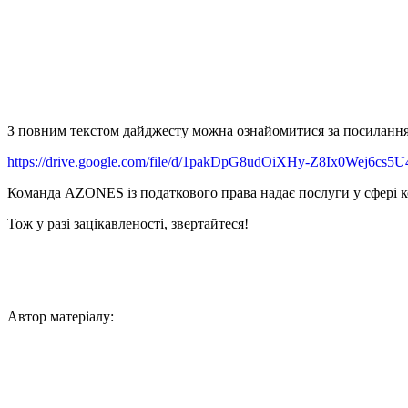
З повним текстом дайджесту можна ознайомитися за посиланн
https://drive.google.com/file/d/1pakDpG8udOiXHy-Z8Ix0Wej6cs5U
Команда AZONES із податкового права надає послуги у сфері 
Тож у разі зацікавленості, звертайтеся!
Автор матеріалу: