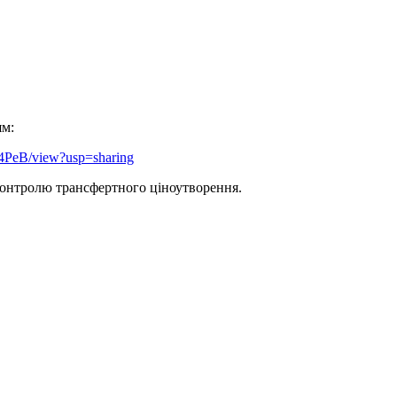
ям:
4PeB/view?usp=sharing
контролю трансфертного ціноутворення.