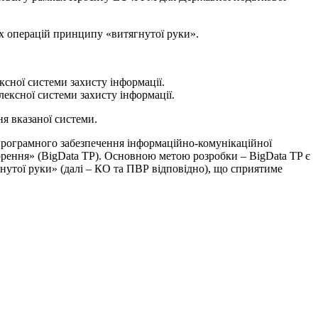
х операцій принципу «витягнутої руки».
ксної системи захисту інформації.
ексної системи захисту інформації.
я вказаної системи.
 програмного забезпечення інформаційно-комунікаційної
орення» (BigData TP). Основною метою розробки – BigData TP є
утої руки» (далі – КО та ПВР відповідно), що сприятиме