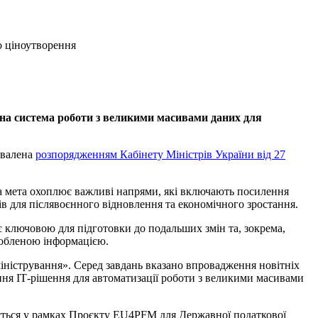
о ціноутворення
а система роботи з великими масивами даних для
схвалена
розпорядженням Кабінету Міністрів України від 27
вна мета охоплює важливі напрями, які включають посилення
ів для післявоєнного відновлення та економічного зростання.
є ключовою для підготовки до подальших змін та, зокрема,
особленою інформацією.
іністрування». Серед завдань вказано впровадження новітніх
ення ІТ-рішення для автоматизації роботи з великими масивами
ається у рамках Проєкту EU4PFM для Державної податкової