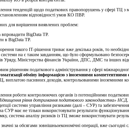
влення тенденцій щодо податкових правопорушень у сфері ТЦ з м
 встановленням відповідності умов КО ПВР.
них для вирішення виявлених проблем:
а впровадити BigData TP.
и в BigData TP.
ення такого ІТ-рішення триває вже декілька років, то необхідн
системи на є таким завданням, що було сформульовано безпосере
ів Уряду, Міністерства фінансів України, ДПС, ДМС та інших відо
вим рішенням податкового адміністрування у сфері міжнародного
томатизації обміну інформацією з іноземними компетентними
 ТЦ, виплатою пасивних доходів, контрольованими іноземними к
лення роботи контролюючих органів із потенційними податковим
Підвищення рівня дотримання податкового законодавства» НСД
епції системи управління ризиками (далі – СУР) та забезпечення 
ана СУР має не тільки використовувати результати функціонува
ямку, система аналізу ризиків із ТЦ зможе використовувати резул
начні за обсягами зовнішньоекономічні операції, вже сьогодні с