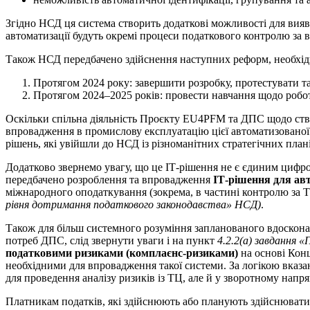
Згідно НСД ця система створить додаткові можливості для вия
автоматизації будуть окремі процеси податкового контролю за
Також НСД передбачено здійснення наступних реформ, необхід
Протягом 2024 року: завершити розробку, протестувати т
Протягом 2024–2025 років: провести навчання щодо робот
Оскільки спільна діяльність Проєкту EU4PFM та ДПС щодо створ
впровадження в промислову експлуатацію цієї автоматизованої 
рішень, які увійшли до НСД із різноманітних стратегічних план
Додатково звернемо увагу, що це ІТ-рішення не є єдиним цифро
передбачено розроблення та впровадження
ІТ-рішення для ав
міжнародного оподаткування (зокрема, в частині контролю за
рівня дотримання податкового законодавства» НСД)
.
Також для більш системного розуміння запланованого вдоскона
потреб ДПС, слід звернути уваги і на пункт
4.2.2(a)
завдання «
податковими ризиками (комплаєнс-ризиками)
на основі Конц
необхідними для впровадження такої системи. За логікою вказ
для проведення аналізу ризиків із ТЦ, але й у зворотному напр
Платникам податків, які здійснюють або планують здійснювати з