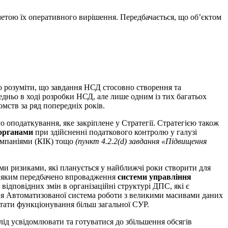
етою їх оперативного вирішення. Передбачається, що об’єктом
о розуміти, що завдання НСД стосовно створення та
дньо в ході розробки НСД, але лише одним із тих багатьох
мств за ряд попередніх років.
 оподаткування, яке закріплене у Стратегії. Стратегією також
 органами
при здійсненні податкового контролю у галузі
омпаніями (КІК) тощо
(пункт 4.2.2(d)
завдання «Підвищення
и ризиками, які планується у найближчі роки створити для
, яким передбачено впровадження
системи управління
відповідних змін в організаційні структурі ДПС, які є
ння Автоматизованої система роботи з великими масивами даних
ьтати функціонування більш загальної СУР.
лід усвідомлювати та готуватися до збільшення обсягів