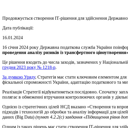
Продовжується створення ІТ-рішення для здійснення Державно
Дата публікації:
16.01.2024
16 січня 2024 року Державна податкова служба України поінф
проведення аналізу ризиків із трансфертного ціноутворення
Це рішення входить до числа заходів, зазначених у Національній
грудня 2023 року № 1218-р
.
За думкою Уряду
, Стратегія має стати ключовим елементом для 
фіскальної спроможності України, адаптацію податкового та ми
Реалізація Стратегії відбуватиметься послідовно. Спочатку за
полягає в обмеженні втручання контролюючих органів у діяльніс
Однією із стратегічних цілей НСД вказано «Створення та впро
підходів і технологій до обробки та аналізу інформації для ці
даних (Big Data)
(пункт 4.2.2(c) завдання «Підвищення рівня 
Одним із таких рішень має стати створення ІТ-рішення для зд