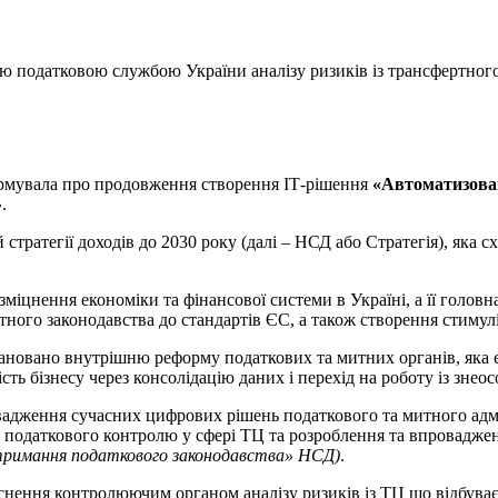
ю податковою службою України аналізу ризиків із трансфертног
ормувала про продовження створення ІТ-рішення
«Автоматизован
»
.
 стратегії доходів до 2030 року (далі – НСД або Стратегія), яка 
зміцнення економіки та фінансової системи в Україні, а її голо
тного законодавства до стандартів ЄС, а також створення стимул
плановано внутрішню реформу податкових та митних органів, яка 
ть бізнесу через консолідацію даних і перехід на роботу із зне
вадження сучасних цифрових рішень податкового та митного адм
лей податкового контролю у сфері ТЦ та розроблення та впровадж
дотримання податкового законодавства» НСД)
.
ійснення контролюючим органом аналізу ризиків із ТЦ що відбув