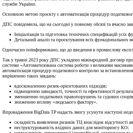
служби України.
Основною метою проєкту є автоматизація процедур податковог
ДПС повідомила, що на сьогодні у повному обсязі та вчасно за
Ініціалізація та підготовка технічних специфікацій усіх 
Детальний аналіз та проєктування всіх функціональних мо
Одночасно поінформовано, що до введення в промислову експлуа
Так у травні 2023 року ДПС укладено міжнародний договір про 
системи «Автоматизована система роботи з великими масивами 
автоматизація процедур податкового контролю за встановлення
вирішенню таких завдань:
вдосконаленню ризик-орієнтованих підходів;
підвищенню швидкості, точності та ефективності результа
зменшенню податкових правопорушень та судових спорів
зниженню впливу «людського фактору».
Впровадження BigData TP надасть змогу усунути наступні недо
складність виявлення ризиків ТЦ внаслідок відсутності ав
неструктурованість вхідних даних для моніторингу КО;
неможливість автоматичної ідентифікації, групування та а