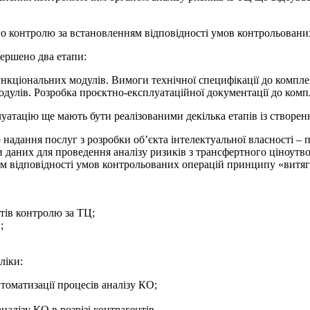
о контролю за встановленням відповідності умов контрольовани
вершено два етапи:
функціональних модулів. Вимоги технічної специфікації до компле
дулів. Розробка проєктно-експлуатаційної документації до компл
тацію ще мають бути реалізованими декілька етапів із створенн
надання послуг з розробки об’єкта інтелектуальної власності –
даних для проведення аналізу ризиків з трансфертного ціноутв
м відповідності умов контрольованих операцій принципу «витягн
тів контролю за ТЦ;
;
ліки:
томатизації процесів аналізу КО;
налізу КО в розрізі контрагентів.