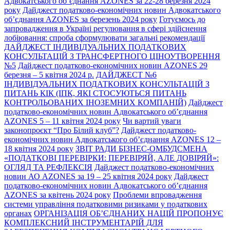
Адвокатського об’єднання AZONES за 22-28 березня 2024
року
Дайджест податково-економічних новин Адвокатського
об’єднання AZONES за березень 2024 року
Готуємось до
запровадження в Україні регулювання в сфері здійснення
лобіювання: спроба сформулювати загальні рекомендації
ДАЙДЖЕСТ ІНДИВІДУАЛЬНИХ ПОДАТКОВИХ
КОНСУЛЬТАЦІЙ З ТРАНСФЕРТНОГО ЦІНОУТВОРЕННЯ
№5
Дайджест податково-економічних новин AZONES 29
березня – 5 квітня 2024 р.
ДАЙДЖЕСТ №6
ІНДИВІДУАЛЬНИХ ПОДАТКОВИХ КОНСУЛЬТАЦІЙ З
ПИТАНЬ КІК (ІПК, ЯКІ СТОСУЮТЬСЯ ПИТАНЬ
КОНТРОЛЬОВАНИХ ІНОЗЕМНИХ КОМПАНІЙ)
Дайджест
податково-економічних новин Адвокатського об’єднання
AZONES 5 – 11 квітня 2024 року
Чи вартий уваги
законопроєкт “Про Білий клуб”?
Дайджест податково-
економічних новин Адвокатського об’єднання AZONES 12 –
18 квітня 2024 року
ЗВІТ РАДИ БІЗНЕС-ОМБУДСМЕНА
«ПОДАТКОВІ ПЕРЕВІРКИ: ПЕРЕВІРЯЙ, АЛЕ ДОВІРЯЙ»:
ОГЛЯД ТА РЕФЛЕКСІЯ
Дайджест податково-економічних
новин АО AZONES за 19 – 25 квітня 2024 року
Дайджест
податково-економічних новин Адвокатського об’єднання
AZONES за квітень 2024 року
Проблеми впровадження
системи управління податковими ризиками у податкових
органах
ОРГАНІЗАЦІЯ ОБ’ЄДНАНИХ НАЦІЙ ПРОПОНУЄ
КОМПЛЕКСНИЙ ІНСТРУМЕНТАРІЙ ДЛЯ