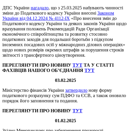
ДПС України
нагадало
, що з 25.03.2025 набувають чинності
зміни до Податкового кодексу України внесені
Законом
України від 04.12.2024 № 4112-ІХ
«Про внесення змін до
Податкового кодексу України та деяких законів України щодо
врахування положень Рекомендацій Ради Організації
економічного співробітництва та розвитку стосовно
податкових заходів для подальшої боротьби з підкупом
іноземних посадових осіб у міжнародних ділових операціях»
щодо нових розмірів окремих штрафів за порушення строків
звітності з трансфертного ціноутворення.
ПЕРЕГЛЯНУТИ ПРО НОВИНУ
ТУТ
ТА У СТАТТІ
ФАХІВЦІВ НАШОГО ОБ’ЄДНАННЯ
ТУТ
03.02.2025
Міністерство фінансів України
затвердило
нову форму
податкового розрахунку сум ПДФО та ЄСВ, а також оновило
порядок його заповнення та подання.
ПЕРЕГЛЯНУТИ ПРО НОВИНУ
ТУТ
01.02.2025
Згідно Меморандуму про забезпечення прозорості