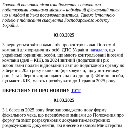
Головний висновок після ознайомлення з основними
податковими новинами місяця
– надмірний фіскальний тиск,
що й надалі тільки посилюватиметься. Також істотною
подією є підписання скасування Господарського кодексу
України.
03.03.2025
Завершується звітна кампанія про контрольовані іноземні
компанії для юридичних осіб. ДПС України
нагадало
, що
українські юридичні особи, що мають контрольовані іноземні
компанії (далі – КІК), за 2024 звітний (податковий) рік
зобов’язані подати відповідний Звіт до податкового органу до
3 березня 2025 року включно (враховуючи, що у поточному
році 1 та 2 березня припадають на вихідні дні). Фізичні особи,
що мають КІК, мають прозвітувати до 1 травня 2025 року.
ПЕРЕГЛЯНУТИ ПРО НОВИНУ
ТУT
01.03.2025
З 1 березня 2025 року буде запроваджено нову форму
фіскального чека, що передбачено змінами до Положення про
форму та зміст розрахункових документів/електронних
розрахункових документів, які внесено наказом Міністерства