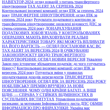
НАВІГАТОР-2024: огляд новацій з питань трансфертного
ціноутворення
TAX ALERT ЗА СЕРПЕНЬ 2024
Контрольовані іноземні компанії: огляд ІПК за серпень 2024
року
ТРАНСФЕРТНЕ ЦІНОУТВОРЕННЯ: огляд ІПК за
серпень 2024 року
Результати податкового контролю за
трансфертним ціноутворенням: оновлені відомості ДПС за
січень-серпень 2024 року
ДОНАРАХУВАННЯ
ПОДАТКОВИХ ЗОБОВ’ЯЗАНЬ У КОНТРОЛЬОВАНИХ
ОПЕРАЦІЯХ МАЮТЬ ВРАХОВУВАТИ РЕАЛЬНІ
ХАРАКТЕРИСТИКИ ТОВАРУ, ЯКІ МОЖУТЬ ВПЛИВАТИ
НА ЙОГО ВАРТІСТЬ, — ОГЛЯД ПОСТАНОВИ КАС ВС
TAX ALERT ЗА ВЕРЕСЕНЬ 2024
В ОЧІКУВАННІ
ЗАКОНОПРОЄКТУ ЩОДО ТРАНСФЕРТНОГО
ЦІНОУТВОРЕННЯ: ОГЛЯД НОВИН ВЕРЕСНЯ
Ухвалено
Закон про історичне збільшення податків: до чого готуватись
бізнесу?
Контрольовані іноземні компанії: огляд ІПК за
вересень 2024 року
Готуються зміни у правилах
оподаткування доходів нерезидентів
ТРАНСФЕРТНЕ
ЦІНОУТВОРЕННЯ: ОГЛЯД ІПК ЗА ВЕРЕСЕНЬ 2024 РОКУ
НОБЕЛІВСЬКУ ПРЕМІЮ ВРУЧЕНО ЗА НОВЕ
ПОЯСНЕННЯ, ЧОМУ ОДНІ КРАЇНИ БАГАТІ, А ІНШІ
БІДНІ, — СПРАВА У СТІЙКИХ ВІДМІННОСТЯХ В
СУСПІЛЬНИХ ІНСТИТУТАХ
Управління податковими
ризиками: за мотивами Інформаційного листа ДПС
ОБМІН
ІНФОРМАЦІЄЮ ПРО ФІНРАХУНКИ: Україна має