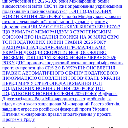
ціноутворення на 2026-2028 роки
Міжнародний обмін
відомостями зі звітів CbC та їхнє опрацювання українськими
податківцями посилюватимуться
TOП ПОДАТКОВИХ
НОВИН КВІТНЯ 2026 РОКУ
Спроба Мінфіну врегулювати
питання «економічної» пов’язаності у трансфертному
ціноутворенні
ЧИ МАЄ СЕНС «КЛУБ БІЛОГО БІЗНЕСУ»?
ЩО ВИМАГАЄ МЕМОРАНДУМ З ЄВРОПЕЙСЬКИМ
СОЮЗОМ ПРО НАДАННЯ ПОЗИКИ НА 90 МЛРД ЄВРО
TOП ПОДАТКОВИХ НОВИН ТРАВНЯ 2026 РОКУ
НАСПРАВДІ ЗАДЕКЛАРОВАНІ ГРОМАДЯНАМИ
УКРАЇНИ ДОХОДИ СКОРОТИЛИСЯ, ОСОБЛИВО
ІНОЗЕМНІ
TOП ПОДАТКОВИХ НОВИН ЧЕРВНЯ 2026
РОКУ
ДПС пропонує податковий «чекап»: перші міркування
про таку пропозицію
CRS 2.0 В УКРАЇНІ: ОНОВЛЕННЯ
ПРАВИЛ АВТОМАТИЧНОГО ОБМІНУ ПОДАТКОВОЮ
ІНФОРМАЦІЄЮ
ОНОВЛЕННЯ ЗОБОВ’ЯЗАНЬ УКРАЇНИ
ПЕРЕД МВФ У СФЕРІ ОПОДАТКУВАННЯ
TOП
ПОДАТКОВИХ НОВИН ЛИПНЯ 2026 РОКУ
TOП
ПОДАТКОВИХ НОВИН БЕРЕЗНЯ 2026 РОКУ
Відбулося
Друге засідання Ради Міжнародного реєстру збитків, за
підсумками якого запрацював Міжнародний Реєстр збитків,
завданих агресією російської федерації проти України
Питання міжнародних правил оподаткування у проєкті
Програми Уряду