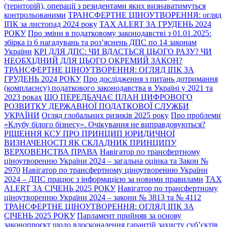
(територій), операції з резидентами яких визнаватимуться
контрольованими
ТРАНСФЕРТНЕ ЦІНОУТВОРЕННЯ: огляд
ІПК за листопад 2024 року
TAX ALERT ЗА ГРУДЕНЬ 2024
РОКУ
Про зміни в податковому законодавстві з 01.01.2025:
збірка із 6 нагадувань та роз’яснень ДПС по 14 законам
України
КРІ ДЛЯ ДПС: ЧИ ВДАСТЬСЯ ЦЬОГО РАЗУ? ЧИ
НЕОБХІДНИЙ ДЛЯ ЦЬОГО ОКРЕМИЙ ЗАКОН?
ТРАНСФЕРТНЕ ЦІНОУТВОРЕННЯ: ОГЛЯД ІПК ЗА
ГРУДЕНЬ 2024 РОКУ
Про дослідження з питань дотримання
(комплаєнсу) податкового законодавства в Україні у 2021 та
2023 роках
ЩО ПЕРЕДБАЧАЄ ПЛАН ЦИФРОВОГО
РОЗВИТКУ ДЕРЖАВНОЇ ПОДАТКОВОЇ СЛУЖБИ
УКРАЇНИ
Огляд глобальних ризиків 2025 року
Про проблеми
«Клубу білого бізнесу». Очікування не виправдовуються?
РІШЕННЯ КСУ ПРО ПРИНЦИП ЮРИДИЧНОЇ
ВИЗНАЧЕНОСТІ ЯК СКЛАДНИК ПРИНЦИПУ
ВЕРХОВЕНСТВА ПРАВА
Навігатор по трансфертному
ціноутворенню України 2024 – загальна оцінка та Закон №
2970
Навігатор по трансфертному ціноутворенню України
2024 – ДПС працює з інформацією за новими правилами
TAX
ALERT ЗА СІЧЕНЬ 2025 РОКУ
Навігатор по трансфертному
ціноутворенню України 2024 – закони № 3813 та № 4112
ТРАНСФЕРТНЕ ЦІНОУТВОРЕННЯ: ОГЛЯД ІПК ЗА
СІЧЕНЬ 2025 РОКУ
Парламент прийняв за основу
законопроєкт щодо вдосконалення гарантій захисту суб’єктів