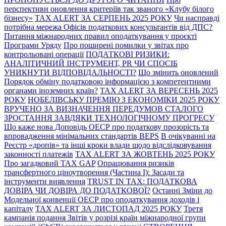
перспективи оновлення критеріїв так званого «Клубу білого
бізнесу»
TAX ALERT ЗА СЕРПЕНЬ 2025 РОКУ
Чи насправді
потрібна мережа Офісів податкових консультантів від ДПС?
Питання міжнародних правил оподаткування у проєкті
Програми Уряду
Про поширені помилки у звітах про
контрольовані операції
ПОДАТКОВІ РИЗИКИ:
АНАЛІТИЧНИЙ ІНСТРУМЕНТ, PR ЧИ СПОСІБ
УНИКНУТИ ВІДПОВІДАЛЬНОСТІ?
Що змінить оновлений
Порядок обміну податковою інформацією з компетентними
органами іноземних країн?
TAX ALERT ЗА ВЕРЕСЕНЬ 2025
РОКУ
НОБЕЛІВСЬКУ ПРЕМІЮ З ЕКОНОМІКИ 2025 РОКУ
ВРУЧЕНО ЗА ВИЗНАЧЕННЯ ПЕРЕДУМОВ СТАЛОГО
ЗРОСТАННЯ ЗАВДЯКИ ТЕХНОЛОГІЧНОМУ ПРОГРЕСУ
Що каже нова Доповідь ОЕСР про податкову прозорість та
впровадження мінімальних стандартів BEPS
В очікуванні на
Реєстр «дропів» та інші кроки влади щодо відслідковування
законності платежів
TAX ALERT ЗА ЖОВТЕНЬ 2025 РОКУ
Про загадковий TAX GAP
Опрацювання ризиків
трансфертного ціноутворення (Частина І): Засади та
інструменти виявлення
TRUST IN TAX: ПОДАТКОВА
ДОВІРА ЧИ ДОВІРА ДО ПОДАТКОВОЇ?
Останні Зміни до
Модельної конвенції ОЕСР про оподаткування доходів і
капіталу
TAX ALERT ЗА ЛИСТОПАД 2025 РОКУ
Третя
кампанія подання Звітів у розрізі країн міжнародної групи