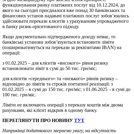
функціонування ринку платіжних послуг від 10.12.2024, до
якого на сьогодні приєдналося вже понад 30 банківських та
фінансових установ надавачі платіжних послуг зобов’язались
здійснювати перекази клієнтів з урахуванням упровадженого
в банку ризик-орієнтованого підходу.
Якщо документально підтвердженого доходу немає, то
банківські установи зобов’язуються встановити ліміти
(поширюватимуться на перекази за реквізитами IBAN) на
операції:
з 01.02.2025 – для клієнтів «високого» рівня ризику
встановлювати ліміт в сумі до 50 тис. грн/міс;
для клієнтів «середнього» та «низького» рівнів ризику –
відповідно до лімітів та строків поетапної реалізації: з
01.02.2025 – в сумі до 150 тис. грн/міс; з 01.06.2025 – в сумі до
100 тис. грн/міс.
Ліміти не включають операції з переказу коштів між двома
рахунками, які клієнт відкрив в одному банку.
ПЕРЕГЛЯНУТИ ПРО НОВИНУ
ТУТ
Наприкінці додаткового звернемо увагу, на відсутність