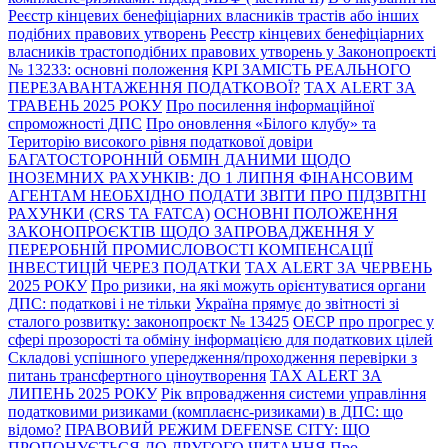
Реєстр кінцевих бенефіціарних власників трастів або інших
подібних правових утворень
Реєстр кінцевих бенефіціарних
власників трастоподібних правових утворень у Законопроєкті
№ 13233: основні положення
KPI ЗАМІСТЬ РЕАЛЬНОГО
ПЕРЕЗАВАНТАЖЕННЯ ПОДАТКОВОЇ?
TAX ALERT ЗА
ТРАВЕНЬ 2025 РОКУ
Про посилення інформаційної
спроможності ДПС
Про оновлення «Білого клубу» та
Територію високого рівня податкової довіри
БАГАТОСТОРОННІЙ ОБМІН ДАНИМИ ЩОДО
ІНОЗЕМНИХ РАХУНКІВ: ДО 1 ЛИПНЯ ФІНАНСОВИМ
АГЕНТАМ НЕОБХІДНО ПОДАТИ ЗВІТИ ПРО ПІДЗВІТНІ
РАХУНКИ (CRS ТА FATCA)
ОСНОВНІ ПОЛОЖЕННЯ
ЗАКОНОПРОЄКТІВ ЩОДО ЗАПРОВАДЖЕННЯ У
ПЕРЕРОБНІЙ ПРОМИСЛОВОСТІ КОМПЕНСАЦІЇ
ІНВЕСТИЦІЙ ЧЕРЕЗ ПОДАТКИ
TAX ALERT ЗА ЧЕРВЕНЬ
2025 РОКУ
Про ризики, на які можуть орієнтуватися органи
ДПС: податкові і не тільки
Україна прямує до звітності зі
сталого розвитку: законопроєкт № 13425
ОЕСР про прогрес у
сфері прозорості та обміну інформацією для податкових цілей
Складові успішного упередження/проходження перевірки з
питань трансфертного ціноутворення
TAX ALERT ЗА
ЛИПЕНЬ 2025 РОКУ
Рік впровадження системи управління
податковими ризиками (комплаєнс-ризиками) в ДПС: що
відомо?
ПРАВОВИЙ РЕЖИМ DEFENSE CITY: ЩО
ПРОПОНУЄТЬСЯ ДО ДРУГОГО ЧИТАННЯ
Про