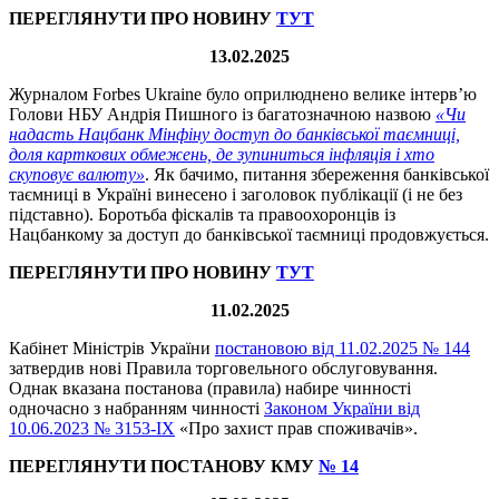
ПЕРЕГЛЯНУТИ ПРО НОВИНУ
ТУТ
13.02.2025
Журналом Forbes Ukraine було оприлюднено велике інтерв’ю
Голови НБУ Андрія Пишного із багатозначною назвою
«Чи
надасть Нацбанк Мінфіну доступ до банківської таємниці,
доля карткових обмежень, де зупиниться інфляція і хто
скуповує валюту»
. Як бачимо, питання збереження банківської
таємниці в Україні винесено і заголовок публікації (і не без
підставно). Боротьба фіскалів та правоохоронців із
Нацбанкому за доступ до банківської таємниці продовжується.
ПЕРЕГЛЯНУТИ ПРО НОВИНУ
ТУТ
11.02.2025
Кабінет Міністрів України
постановою від 11.02.2025 № 144
затвердив нові Правила торговельного обслуговування.
Однак вказана постанова (правила) набире чинності
одночасно з набранням чинності
Законом України від
10.06.2023 № 3153-IX
«Про захист прав споживачів».
ПЕРЕГЛЯНУТИ ПОСТАНОВУ КМУ
№ 14