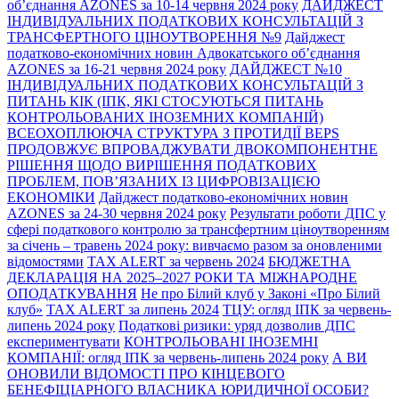
об’єднання AZONES за 10-14 червня 2024 року
ДАЙДЖЕСТ
ІНДИВІДУАЛЬНИХ ПОДАТКОВИХ КОНСУЛЬТАЦІЙ З
ТРАНСФЕРТНОГО ЦІНОУТВОРЕННЯ №9
Дайджест
податково-економічних новин Адвокатського об’єднання
AZONES за 16-21 червня 2024 року
ДАЙДЖЕСТ №10
ІНДИВІДУАЛЬНИХ ПОДАТКОВИХ КОНСУЛЬТАЦІЙ З
ПИТАНЬ КІК (ІПК, ЯКІ СТОСУЮТЬСЯ ПИТАНЬ
КОНТРОЛЬОВАНИХ ІНОЗЕМНИХ КОМПАНІЙ)
ВСЕОХОПЛЮЮЧА СТРУКТУРА З ПРОТИДІЇ BEPS
ПРОДОВЖУЄ ВПРОВАДЖУВАТИ ДВОКОМПОНЕНТНЕ
РІШЕННЯ ЩОДО ВИРІШЕННЯ ПОДАТКОВИХ
ПРОБЛЕМ, ПОВ’ЯЗАНИХ ІЗ ЦИФРОВІЗАЦІЄЮ
ЕКОНОМІКИ
Дайджест податково-економічних новин
AZONES за 24-30 червня 2024 року
Результати роботи ДПС у
сфері податкового контролю за трансфертним ціноутворенням
за січень – травень 2024 року: вивчаємо разом за оновленими
відомостями
TAX ALERT за червень 2024
БЮДЖЕТНА
ДЕКЛАРАЦІЯ НА 2025–2027 РОКИ ТА МІЖНАРОДНЕ
ОПОДАТКУВАННЯ
Не про Білий клуб у Законі «Про Білий
клуб»
TAX ALERT за липень 2024
ТЦУ: огляд ІПК за червень-
липень 2024 року
Податкові ризики: уряд дозволив ДПС
експериментувати
КОНТРОЛЬОВАНІ ІНОЗЕМНІ
КОМПАНІЇ: огляд ІПК за червень-липень 2024 року
А ВИ
ОНОВИЛИ ВІДОМОСТІ ПРО КІНЦЕВОГО
БЕНЕФІЦІАРНОГО ВЛАСНИКА ЮРИДИЧНОЇ ОСОБИ?