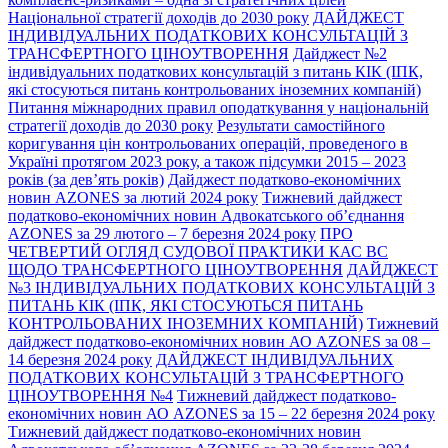
Національної стратегії доходів до 2030 року
ДАЙДЖЕСТ
ІНДИВІДУАЛЬНИХ ПОДАТКОВИХ КОНСУЛЬТАЦІЙ З
ТРАНСФЕРТНОГО ЦІНОУТВОРЕННЯ
Дайджест №2
індивідуальних податкових консультацій з питань КІК (ІПК,
які стосуються питань контрольованих іноземних компаній)
Питання міжнародних правил оподаткування у національній
стратегії доходів до 2030 року
Результати самостійного
коригування цін контрольованих операцій, проведеного в
Україні протягом 2023 року, а також підсумки 2015 – 2023
років (за дев’ять років)
Дайджест податково-економічних
новин AZONES за лютий 2024 року
Тижневий дайджест
податково-економічних новин Адвокатського об’єднання
AZONES за 29 лютого – 7 березня 2024 року
ПРО
ЧЕТВЕРТИЙ ОГЛЯД СУДОВОЇ ПРАКТИКИ КАС ВС
ЩОДО ТРАНСФЕРТНОГО ЦІНОУТВОРЕННЯ
ДАЙДЖЕСТ
№3 ІНДИВІДУАЛЬНИХ ПОДАТКОВИХ КОНСУЛЬТАЦІЙ З
ПИТАНЬ КІК (ІПК, ЯКІ СТОСУЮТЬСЯ ПИТАНЬ
КОНТРОЛЬОВАНИХ ІНОЗЕМНИХ КОМПАНІЙ)
Тижневий
дайджест податково-економічних новин АО AZONES за 08 –
14 березня 2024 року
ДАЙДЖЕСТ ІНДИВІДУАЛЬНИХ
ПОДАТКОВИХ КОНСУЛЬТАЦІЙ З ТРАНСФЕРТНОГО
ЦІНОУТВОРЕННЯ №4
Тижневий дайджест податково-
економічних новин АО AZONES за 15 – 22 березня 2024 року
Тижневий дайджест податково-економічних новин