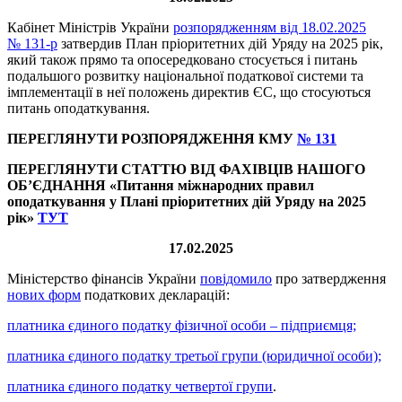
Кабінет Міністрів України
розпорядженням від 18.02.2025
№ 131-р
затвердив План пріоритетних дій Уряду на 2025 рік,
який також прямо та опосередковано стосується і питань
подальшого розвитку національної податкової системи та
імплементації в неї положень директив ЄС, що стосуються
питань оподаткування.
ПЕРЕГЛЯНУТИ РОЗПОРЯДЖЕННЯ КМУ
№
131
ПЕРЕГЛЯНУТИ СТАТТЮ ВІД ФАХІВЦІВ НАШОГО
ОБ’ЄДНАННЯ «Питання міжнародних правил
оподаткування у Плані пріоритетних дій Уряду на 2025
рік»
ТУТ
17.02.2025
Міністерство фінансів України
повідомило
про затвердження
нових форм
податкових декларацій:
платника єдиного податку фізичної особи – підприємця;
платника єдиного податку третьої групи (юридичної особи);
платника єдиного податку четвертої групи
.