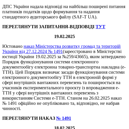
ДПС України надала відповіді на найбільш поширені питання
платників податків щодо формування та надання
стандартного аудиторського файлу (SAF-T UA).
ПЕРЕГЛЯНУТИ ЗАПИТАННЯ-ВІДПОВІДІ
ТУТ
19.02.2025
Юстовано
наказ Міністерства розвитку громад та територій
України від 27.12.2024 № 1491
(зареєстровано в Міністерстві
юстиції України 19.02.2025 за №259/43665), яким затверджено
Порядок функціонування системи електронного
документообігу електронна товарно-транспортна накладна (е-
ТТН). Цей Порядок визначає засади функціонування системи
електронного документообігу ТТН в електронній формі у
сфері внутрішніх вантажних перевезень та поширюється на
учасників експериментального проєкту із впровадження е-
ТТН у сфері внутрішніх вантажних перевезень з
використанням Системи е-ТТН. Станом на 26.02.2025 наказ
№ 1491 офіційно не опубліковано та, відповідно, не набрав
чинності.
ПЕРЕГЛЯНУТИ НАКАЗ
№ 1491
18.02.2025