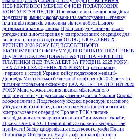
компаній (CbCR) завершується у грудні
СТВОРЕННЯ
НЕЕФЕКТИВНОЇ МЕРЕЖІ ОФІСІВ ПОДАТКОВИХ
КОНСУЛЬТАНТІВ ДПС
Про вимоги до етичної поведінки
податківців
Зміни у формуванні та застосуванні Переліку
платників податків з високим рівнем добровільного
дотримання законодавства
Про процедуру попереднього
узгодження ціноутворення у контрольованих операціях для
великих платників податків
ОГЛЯД ГЛОБАЛЬНИХ
РИЗИКІВ 2026 РОКУ ВІД ВСЕСВІТНЬОГО
ЕКОНОМІЧНОГО ФОРУМУ
ДЛЯ ВЕЛИКИХ ПЛАТНИКІВ
ПОДАТКІВ ЗАПРАЦЮВАВ Е-АУДИТ: НА ЧЕРЗІ ІНШІ
ПЛАТНИКИ ПДВ
TAX ALERT ЗА ГРУДЕНЬ 2025 РОКУ
TAX ALERT ЗА СІЧЕНЬ 2026 РОКУ
Спроба аналізу
«першого в історії України кейсу податкової медіації»
Доповідь Мюнхенської безпекової конференції 2026 року та
питання глобальної економіки
TAX ALERT ЗА ЛЮТИЙ 2026
РОКУ
Мапа удосконалення правил міжнародного
оподаткування у податковому законодавстві України
Спроба
вдосконалити в Податковому кодексі процедури взаємного
узгодження та попереднього узгодження ціноутворення в
контрольованих операціях
Про звіт ТСК з питань
розслідування неповернення валютної виручки в Україну
Проєкт One big NOT beautiful bill: Загальний вердикт – не
приймати!
Знову цифровізація податкової служби
Плани
Організації Об’єднаних Націй у сфері трансфертного