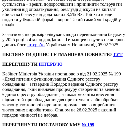
суспільства – врешті подорослішати і припинити толерувати
ухилення від оподаткування, безглузді дискусії на кшталт
вбивства бізнесу від додаткових 3,5% ВЗ. Той хто краде
податки у будь-якій формі – ворог. Такий самий як і крадій у
владі».
Зазначимо, що розмір очікувань щодо перевиконання бюджету
у 2025 році в 4 млрд долДанила Гетманцев озвучив не вперше:
дивись його
інтерв’ю
Українським Новинам від 05.02.2025.
ПЕГЛЯНУТИ ДОПИС ГЕТМАНЦЕВА ПОВНІСТЮ
ТУТ
ПЕРЕГЛЯНУТИ
ІНТЕРВ’Ю
Кабінет Міністрів України постановою від 21.02.2025 № 199
«Деякі питання функціонування Єдиного реєстру
обладнання», затвердив Порядок ведення Єдиного реєстру
обладнання, який визначає процедуру створення та ведення
Єдиного реєстру обладнання, а також механізм внесення
відомостей про обладнання для приготування або обробки
тютюну, тютюнової сировини, промислового виробництва
тютюнових виробів тощо. Станом на 26.02.2025 вказаний
порядок чинності не набрав.
ПЕРЕГЛЯНУТИ ПОСТАНОВУ КМУ
№ 199