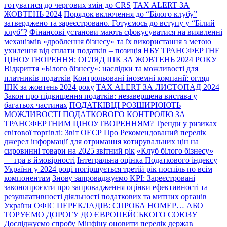
готуватися до чергових змін до CRS
TAX ALERT ЗА
ЖОВТЕНЬ 2024
Порядок включення до “Білого клубу”
затверджено та зареєстровано. Готуємось до вступу у “Білий
клуб”?
Фінансові установи мають сфокусуватися на виявленні
механізмів «дроблення бізнесу» та їх використання з метою
ухилення від сплати податків – позиція НБУ
ТРАНСФЕРТНЕ
ЦІНОУТВОРЕННЯ: ОГЛЯД ІПК ЗА ЖОВТЕНЬ 2024 РОКУ
Відкриття «Білого бізнесу»: наслідки та можливості для
платників податків
Контрольовані іноземні компанії: огляд
ІПК за жовтень 2024 року
TAX ALERT ЗА ЛИСТОПАД 2024
Закон про підвищення податків: незавершена вистава у
багатьох частинах
ПОДАТКІВЦІ РОЗШИРЮЮТЬ
МОЖЛИВОСТІ ПОДАТКОВОГО КОНТРОЛЮ ЗА
ТРАНСФЕРТНИМ ЦІНОУТВОРЕННЯМ?
Тренди у ризиках
світової торгівлі: Звіт ОЕСР
Про Рекомендований перелік
джерел інформації для отримання котирувальних цін на
сировинні товари на 2025 звітний рік
«Клуб білого бізнесу»
— гра в ймовірності
Інтегральна оцінка Податкового індексу
України у 2024 році погіршується третій рік поспіль по всім
компонентам
Знову запроваджуємо KPI: Зареєстровані
законопроєкти про запровадження оцінки ефективності та
результативності діяльності податкових та митних органів
України
ОФІС ПЕРЕКЛАДІВ: СПРОБА НОМЕР… АБО
ТОРУЄМО ДОРОГУ ДО ЄВРОПЕЙСЬКОГО СОЮЗУ
Досліджуємо спробу Мінфіну оновити перелік держав