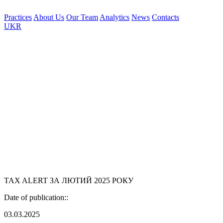
Practices
About Us
Our Team
Analytics
News
Contacts
UKR
TAX ALERT ЗА ЛЮТИЙ 2025 РОКУ
Date of publication::
03.03.2025