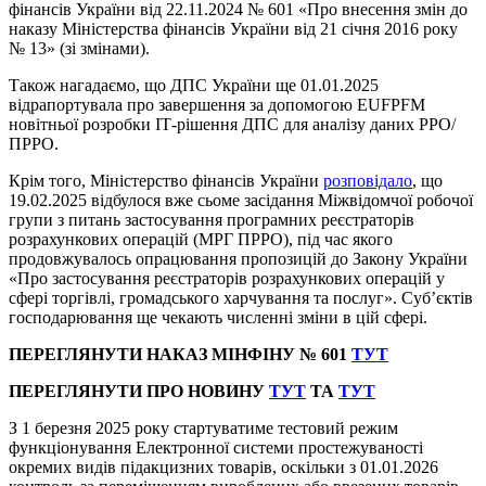
фінансів України від 22.11.2024 № 601 «Про внесення змін до
наказу Міністерства фінансів України від 21 січня 2016 року
№ 13» (зі змінами).
Також нагадаємо, що ДПС України ще 01.01.2025
відрапортувала про завершення за допомогою EUFPFM
новітньої розробки ІТ-рішення ДПС для аналізу даних РРО/
ПРРО.
Крім того, Міністерство фінансів України
розповідало
, що
19.02.2025 відбулося вже сьоме засідання Міжвідомчої робочої
групи з питань застосування програмних реєстраторів
розрахункових операцій (МРГ ПРРО), під час якого
продовжувалось опрацювання пропозицій до Закону України
«Про застосування реєстраторів розрахункових операцій у
сфері торгівлі, громадського харчування та послуг». Суб’єктів
господарювання ще чекають численні зміни в цій сфері.
ПЕРЕГЛЯНУТИ НАКАЗ МІНФІНУ № 601
ТУТ
ПЕРЕГЛЯНУТИ ПРО НОВИНУ
ТУТ
ТА
ТУТ
З 1 березня 2025 року стартуватиме тестовий режим
функціонування Електронної системи простежуваності
окремих видів підакцизних товарів, оскільки з 01.01.2026