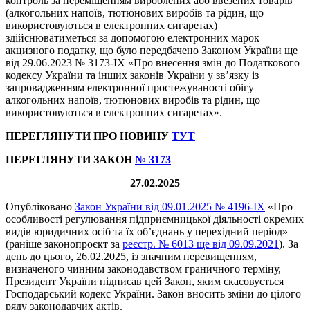
контроль за переміщенням вироблених або ввезених товарів
(алкогольних напоїв, тютюнових виробів та рідин, що
використовуються в електронних сигаретах)
здійснюватиметься за допомогою електронних марок
акцизного податку, що було передбачено Законом України ще
від 29.06.2023 № 3173-IX «Про внесення змін до Податкового
кодексу України та інших законів України у зв’язку із
запровадженням електронної простежуваності обігу
алкогольних напоїв, тютюнових виробів та рідин, що
використовуються в електронних сигаретах».
ПЕРЕГЛЯНУТИ ПРО НОВИНУ
ТУТ
ПЕРЕГЛЯНУТИ ЗАКОН
№ 3173
27
.02.2025
Опубліковано
Закон України від 09.01.2025 № 4196-ІХ
«Про
особливості регулювання підприємницької діяльності окремих
видів юридичних осіб та їх об’єднань у перехідний період»
(раніше законопроєкт за
реєстр. № 6013 ще від 09.09.2021
). За
день до цього, 26.02.2025, із значним перевищенням,
визначеного чинним законодавством граничного терміну,
Президент України підписав цей Закон, яким скасовується
Господарський кодекс України. Закон вносить зміни до цілого
ряду законодавчих актів.