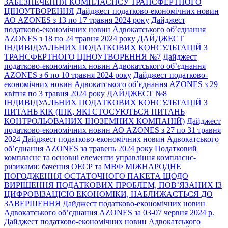
ЗАБЕЗПЕЧЕННЯ КОМПЛАЄНСУ ТРАНСФЕРТНОГО
ЦІНОУТВОРЕННЯ
Дайджест податково-економічних новин
АО AZONES з 13 по 17 травня 2024 року
Дайджест
податково-економічних новин Адвокатського об’єднання
AZONES з 18 по 24 травня 2024 року
ДАЙДЖЕСТ
ІНДИВІДУАЛЬНИХ ПОДАТКОВИХ КОНСУЛЬТАЦІЙ З
ТРАНСФЕРТНОГО ЦІНОУТВОРЕННЯ №7
Дайджест
податково-економічних новин Адвокатського об’єднання
AZONES з 6 по 10 травня 2024 року
Дайджест податково-
економічних новин Адвокатського об’єднання AZONES з 29
квітня по 3 травня 2024 року
ДАЙДЖЕСТ №8
ІНДИВІДУАЛЬНИХ ПОДАТКОВИХ КОНСУЛЬТАЦІЙ З
ПИТАНЬ КІК (ІПК, ЯКІ СТОСУЮТЬСЯ ПИТАНЬ
КОНТРОЛЬОВАНИХ ІНОЗЕМНИХ КОМПАНІЙ)
Дайджест
податково-економічних новин АО AZONES з 27 по 31 травня
2024
Дайджест податково-економічних новин Адвокатського
об’єднання AZONES за травень 2024 року
Податковий
комплаєнс та основні елементи управління комплаєнс-
ризиками: бачення ОЕСР та МВФ
МІЖНАРОДНЕ
ПОГОДЖЕННЯ ОСТАТОЧНОГО ПАКЕТА ЩОДО
ВИРІШЕННЯ ПОДАТКОВИХ ПРОБЛЕМ, ПОВ’ЯЗАНИХ ІЗ
ЦИФРОВІЗАЦІЄЮ ЕКОНОМІКИ, НАБЛИЖАЄТЬСЯ ДО
ЗАВЕРШЕННЯ
Дайджест податково-економічних новин
Адвокатського об’єднання AZONES за 03-07 червня 2024 р.
Дайджест податково-економічних новин Адвокатського