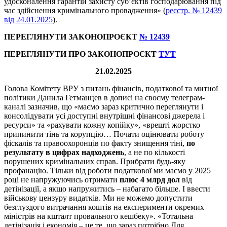
удосконалення гарантій захисту суб’єктів господарювання під
час здійснення кримінального провадження» (
реєстр. № 12439
від 24.01.2025
).
ПЕРЕГЛЯНУТИ ЗАКОНОПРОЄКТ
№
12439
ПЕРЕГЛЯНУТИ ПРО ЗАКОНОПРОЄКТ
ТУТ
21.02.2025
Голова Комітету ВРУ з питань фінансів, податкової та митної
політики Данила Гетманцев в дописі на своєму телеграм-
каналі зазначив, що «маємо зараз критично переглянути і
консолідувати усі доступні внутрішні фінансові джерела і
ресурси» та «рахувати кожну копійку», «врешті жорстко
припинити тінь та корупцію… Почати оцінювати роботу
фіскалів та правоохоронців по факту знищення тіні,
по
результату в цифрах надходжень
, а не по кількості
порушених кримінальних справ. Прибрати будь-яку
профанацію. Тільки від роботи податкової ми маємо у 2025
році не напружуючись отримати
плюс 4 млрд дол
від
детінізації, а якщо напружитись – набагато більше. І ввести
військову цензуру видатків. Ми не можемо допустити
безглуздого витрачання коштів на експерименти окремих
міністрів на кшталт провального кешбеку». «Тотальна
детінізація і економія – це те, що зараз потрібно.Для