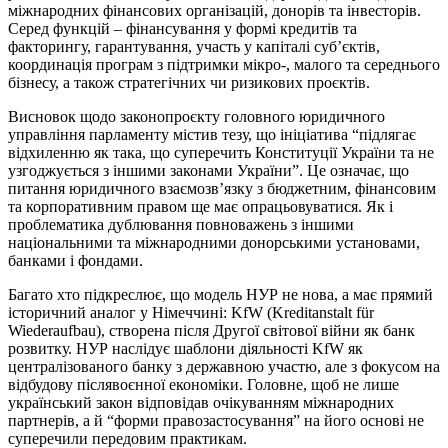
міжнародних фінансових організацій, донорів та інвесторів.
Серед функцій – фінансування у формі кредитів та
факторингу, гарантування, участь у капіталі суб’єктів,
координація програм з підтримки мікро-, малого та середнього
бізнесу, а також стратегічних чи ризикових проєктів.
Висновок щодо законопроєкту головного юридичного
управління парламенту містив тезу, що ініціатива “підлягає
відхиленню як така, що суперечить Конституції України та не
узгоджується з іншими законами України”. Це означає, що
питання юридичного взаємозв’язку з бюджетним, фінансовим
та корпоративним правом ще має опрацьовуватися. Як і
проблематика дублювання повноважень з іншими
національними та міжнародними донорськими установами,
банками і фондами.
Багато хто підкреслює, що модель НУР не нова, а має прямий
історичний аналог у Німеччині: KfW (Kreditanstalt für
Wiederaufbau), створена після Другої світової війни як банк
розвитку. НУР наслідує шаблони діяльності KfW як
централізованого банку з державною участю, але з фокусом на
відбудову післявоєнної економіки. Головне, щоб не лише
український закон відповідав очікуванням міжнародних
партнерів, а й “форми правозастосування” на його основі не
суперечили передовим практикам.