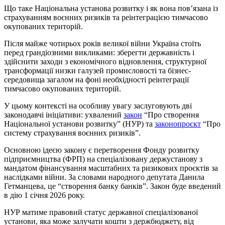
Що таке Національна установа розвитку і як вона пов’язана із
страхуванням воєнних ризиків та реінтеграцією тимчасово
окупованих територій.
Після майже чотирьох років великої війни Україна стоїть
перед грандіозними викликами: зберегти державність і
здійснити заходи з економічного відновлення, структурної
трансформації низки галузей промисловості та бізнес-
середовища загалом на фоні необхідності реінтеграції
тимчасово окупованих територій.
У цьому контексті на особливу увагу заслуговують дві
законодавчі ініціативи: ухвалений
закон
“Про створення
Національної установи розвитку” (НУР) та
законопроєкт
“Про
систему страхування воєнних ризиків”.
Основною ідеєю закону є перетворення Фонду розвитку
підприємництва (ФРП) на спеціалізовану держустанову з
мандатом фінансування масштабних та ризикових проєктів за
наслідками війни. За словами народного депутата Данила
Гетманцева, це “створення банку банків”. Закон буде введений
в дію 1 січня 2026 року.
НУР матиме правовий статус державної спеціалізованої
установи, яка може залучати кошти з держбюджету, від