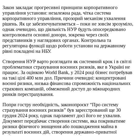
Закон закладає прогресивні принципи корпоративного
управління установи: незалежна рада, чітка система
корпоративного управління, прозорий механізм ухвалення
рішень. Як це забезпечуватиметься – поки не зовсім зрозуміло,
однак очевидно, що діяльність НУР будуть опосередковано
контролювати основні донори, зокрема через своїх
представників у наглядових органах. Контрольна та
регуляторна функції щодо роботи установи на державному
рівні покладені на НБУ.
Створення НУР варто розглядати як системний крок і в світлі
проблематики страхування воєнних ризиків, яке в Україні не
працює. За оцінкою World Bank, у 2024 році бізнес потребував
на такі цілі 400 млн дол. Причини очевидні: концентровані
воєнні ризики, низька фінансова спроможність національних
страхових компаній, обмежений доступ до міжнародних
ринків перестрахування.
Попри гостру необхідність, законопроєкт “Про систему
страхування воєнних ризиків” був зареєстрований ще 30
грудня 2024 року, однак парламент досі його не ухвалив.
Документ передбачає створення системи, яка покриватиме
ризики фізичного знищення або пошкодження майна в
результаті воєнних дій, створення державно-приватної