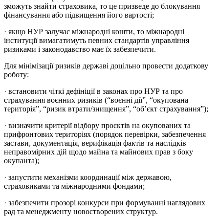
зможуть знайти страховика, то це призведе до блокування
фінансування або підвищення його вартості;
· якщо НУР залучає міжнародні кошти, то міжнародні
інституції вимагатимуть певних стандартів управління
ризиками і законодавство має їх забезпечити.
Для мінімізації ризиків державі доцільно провести додаткову
роботу:
· встановити чіткі дефініції в законах про НУР та про
страхування воєнних ризиків (“воєнні дії”, “окупована
територія”, “ризик втрати/знищення”, “об’єкт страхування”);
· визначити критерії відбору проєктів на окупованих та
прифронтових територіях (порядок перевірки, забезпечення
застави, документація, верифікація фактів та наслідків
неправомірних дій щодо майна та майнових прав з боку
окупанта);
· запустити механізми координації між державою,
страховиками та міжнародними фондами;
· забезпечити прозорі конкурси при формуванні наглядових
рад та менеджменту новостворених структур.