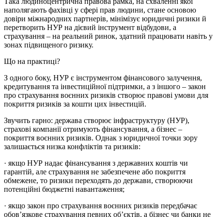
Така людиноцентрична правова рамка, на схваленні якої
наполягають фахівці у сфері прав людини, стане основою
довіри міжнародних партнерів, мінімізує юридичні ризики й
перетворить НУР на дієвий інструмент відбудови, а
страхування – на реальний ринок, здатний працювати навіть у
зонах підвищеного ризику.
Що на практиці?
З одного боку, НУР є інструментом фінансового залучення,
кредитування та інвестиційної підтримки, а з іншого – закон
про страхування воєнних ризиків створює правові умови для
покриття ризиків за кошти цих інвестицій.
Звучить гарно: держава створює інфраструктуру (НУР),
страхові компанії отримують фінансування, а бізнес –
покриття воєнних ризиків. Однак з юридичної точки зору
залишається низка конфліктів та ризиків:
· якщо НУР надає фінансування з державних коштів чи
гарантій, але страхування не забезпечене або покриття
обмежене, то ризики переходять до держави, створюючи
потенційні бюджетні навантаження;
· якщо закон про страхування воєнних ризиків передбачає
обов’язкове страхування певних об’єктів, а бізнес чи банки не