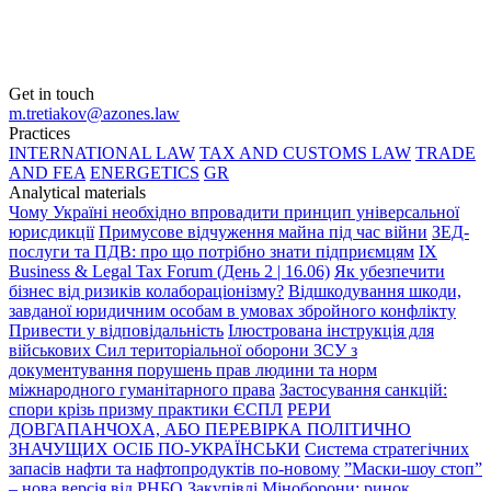
Get in touch
m.tretiakov@azones.law
Practices
INTERNATIONAL LAW
TAX AND CUSTOMS LAW
TRADE
AND FEA
ENERGETICS
GR
Analytical materials
Чому Україні необхідно впровадити принцип універсальної
юрисдикції
Примусове відчуження майна під час війни
ЗЕД-
послуги та ПДВ: про що потрібно знати підприємцям
IX
Business & Legal Tax Forum (День 2 | 16.06)
Як убезпечити
бізнес від ризиків колабораціонізму?
Відшкодування шкоди,
завданої юридичним особам в умовах збройного конфлікту
Привести у відповідальність
Ілюстрована інструкція для
військових Сил територіальної оборони ЗСУ з
документування порушень прав людини та норм
міжнародного гуманітарного права
Застосування санкцій:
спори крізь призму практики ЄСПЛ
PEPИ
ДОВГАПАНЧОХА, АБО ПЕРЕВІРКА ПОЛІТИЧНО
ЗНАЧУЩИХ ОСІБ ПО-УКРАЇНСЬКИ
Система стратегічних
запасів нафти та нафтопродуктів по-новому
”Маски-шоу стоп”
– нова версія від РНБО
Закупівлі Міноборони: ринок