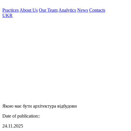
Practices
About Us
Our Team
Analytics
News
Contacts
UKR
Якою має бути архітектура відбудови
Date of publication::
24.11.2025