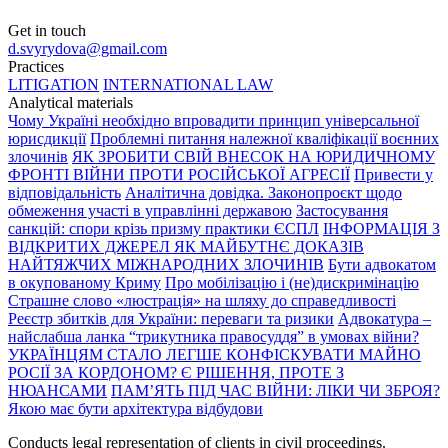
Get in touch
d.svyrydova@gmail.com
Practices
LITIGATION
INTERNATIONAL LAW
Analytical materials
Чому Україні необхідно впровадити принцип універсальної
юрисдикції
Проблемні питання належної кваліфікації воєнних
злочинів
ЯК ЗРОБИТИ СВІЙ ВНЕСОК НА ЮРИДИЧНОМУ
ФРОНТІ ВІЙНИ ПРОТИ РОСІЙСЬКОЇ АГРЕСІЇ
Привести у
відповідальність
Аналітична довідка. Законопроєкт щодо
обмеження участі в управлінні державою
Застосування
санкцій: спори крізь призму практики ЄСПЛ
ІНФОРМАЦІЯ З
ВІДКРИТИХ ДЖЕРЕЛ ЯК МАЙБУТНЄ ДОКАЗІВ
НАЙТЯЖЧИХ МІЖНАРОДНИХ ЗЛОЧИНІВ
Бути адвокатом
в окупованому Криму
Про мобілізацію і (не)дискримінацію
Страшне слово «люстрація» на шляху до справедливості
Реєстр збитків для України: переваги та ризики
Адвокатура –
найслабша ланка “трикутника правосуддя” в умовах війни?
УКРАЇНЦЯМ СТАЛО ЛЕГШЕ КОНФІСКУВАТИ МАЙНО
РОСІЇ ЗА КОРДОНОМ? Є РІШЕННЯ, ПРОТЕ З
НЮАНСАМИ
ПАМ’ЯТЬ ПІД ЧАС ВІЙНИ: ЛІКИ ЧИ ЗБРОЯ?
Якою має бути архітектура відбудови
Conducts legal representation of clients in civil proceedings.