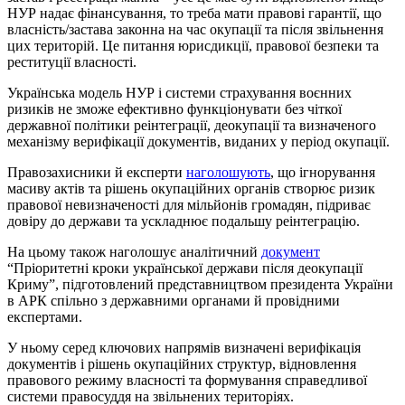
НУР надає фінансування, то треба мати правові гарантії, що
власність/застава законна на час окупації та після звільнення
цих територій. Це питання юрисдикції, правової безпеки та
реституції власності.
Українська модель НУР і системи страхування воєнних
ризиків не зможе ефективно функціонувати без чіткої
державної політики реінтеграції, деокупації та визначеного
механізму верифікації документів, виданих у період окупації.
Правозахисники й експерти
наголошують
, що ігнорування
масиву актів та рішень окупаційних органів створює ризик
правової невизначеності для мільйонів громадян, підриває
довіру до держави та ускладнює подальшу реінтеграцію.
На цьому також наголошує аналітичний
документ
“Пріоритетні кроки української держави після деокупації
Криму”, підготовлений представництвом президента України
в АРК спільно з державними органами й провідними
експертами.
У ньому серед ключових напрямів визначені верифікація
документів і рішень окупаційних структур, відновлення
правового режиму власності та формування справедливої
системи правосуддя на звільнених територіях.