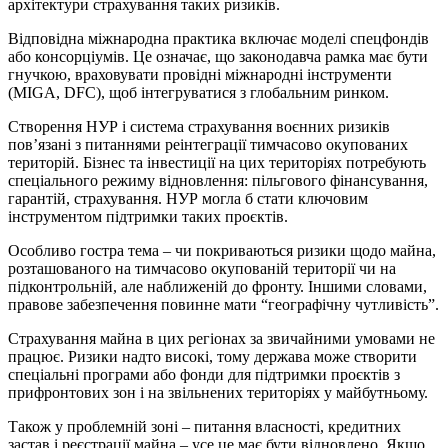
архітектури страхування таких ризиків.
Відповідна міжнародна практика включає моделі спецфондів
або консорціумів. Це означає, що законодавча рамка має бути
гнучкою, враховувати провідні міжнародні інструменти
(MIGA, DFC), щоб інтегруватися з глобальним ринком.
Створення НУР і система страхування воєнних ризиків
пов’язані з питаннями реінтеграції тимчасово окупованих
територій. Бізнес та інвестиції на цих територіях потребують
спеціального режиму відновлення: пільгового фінансування,
гарантій, страхування. НУР могла б стати ключовим
інструментом підтримки таких проєктів.
Особливо гостра тема – чи покриваються ризики щодо майна,
розташованого на тимчасово окупованій території чи на
підконтрольній, але наближеній до фронту. Іншими словами,
правове забезпечення повинне мати “географічну чутливість”.
Страхування майна в цих регіонах за звичайними умовами не
працює. Ризики надто високі, тому держава може створити
спеціальні програми або фонди для підтримки проєктів з
прифронтових зон і на звільнених територіях у майбутньому.
Також у проблемній зоні – питання власності, кредитних
застав і реєстрації майна – усе це має бути відновлено. Якщо