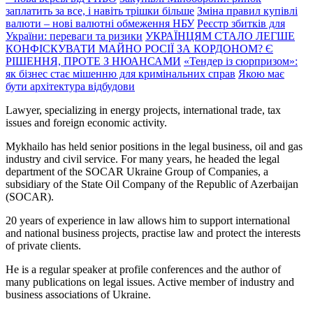
заплатить за все, і навіть трішки більше
Зміна правил купівлі
валюти – нові валютні обмеження НБУ
Реєстр збитків для
України: переваги та ризики
УКРАЇНЦЯМ СТАЛО ЛЕГШЕ
КОНФІСКУВАТИ МАЙНО РОСІЇ ЗА КОРДОНОМ? Є
РІШЕННЯ, ПРОТЕ З НЮАНСАМИ
«Тендер із сюрпризом»:
як бізнес стає мішенню для кримінальних справ
Якою має
бути архітектура відбудови
Lawyer, specializing in energy projects, international trade, tax
issues and foreign economic activity.
Mykhailo has held senior positions in the legal business, oil and gas
industry and civil service. For many years, he headed the legal
department of the SOCAR Ukraine Group of Companies, a
subsidiary of the State Oil Company of the Republic of Azerbaijan
(SOCAR).
20 years of experience in law allows him to support international
and national business projects, practise law and protect the interests
of private clients.
He is a regular speaker at profile conferences and the author of
many publications on legal issues. Active member of industry and
business associations of Ukraine.