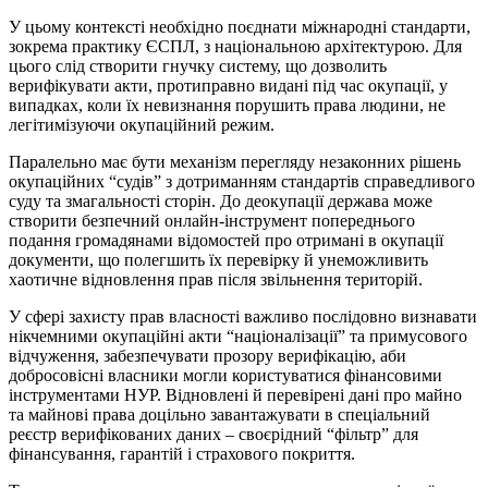
У цьому контексті необхідно поєднати міжнародні стандарти,
зокрема практику ЄСПЛ, з національною архітектурою. Для
цього слід створити гнучку систему, що дозволить
верифікувати акти, протиправно видані під час окупації, у
випадках, коли їх невизнання порушить права людини, не
легітимізуючи окупаційний режим.
Паралельно має бути механізм перегляду незаконних рішень
окупаційних “судів” з дотриманням стандартів справедливого
суду та змагальності сторін. До деокупації держава може
створити безпечний онлайн-інструмент попереднього
подання громадянами відомостей про отримані в окупації
документи, що полегшить їх перевірку й унеможливить
хаотичне відновлення прав після звільнення територій.
У сфері захисту прав власності важливо послідовно визнавати
нікчемними окупаційні акти “націоналізації” та примусового
відчуження, забезпечувати прозору верифікацію, аби
добросовісні власники могли користуватися фінансовими
інструментами НУР. Відновлені й перевірені дані про майно
та майнові права доцільно завантажувати в спеціальний
реєстр верифікованих даних – своєрідний “фільтр” для
фінансування, гарантій і страхового покриття.