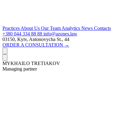
Practices
About Us
Our Team
Analytics
News
Contacts
+380 044 334 88 88
info@azones.law
03150, Kyiv, Antonovycha St., 44
ORDER A CONSULTATION →
MYKHAILO TRETIAKOV
Managing partner