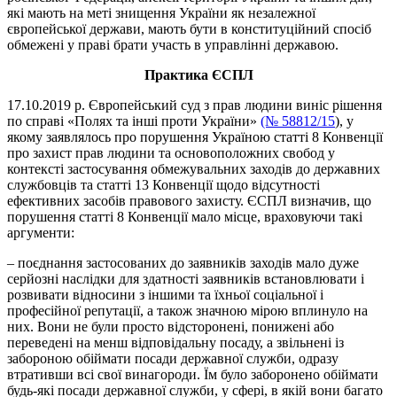
які мають на меті знищення України як незалежної
європейської держави, мають бути в конституційний спосіб
обмежені у праві брати участь в управлінні державою.
Практика ЄСПЛ
17.10.2019 р. Європейський суд з прав людини виніс рішення
по справі «Полях та інші проти України»
(№ 58812/15
), у
якому заявлялось про порушення Україною статті 8 Конвенції
про захист прав людини та основоположних свобод у
контексті застосування обмежувальних заходів до державних
службовців та статті 13 Конвенції щодо відсутності
ефективних засобів правового захисту. ЄСПЛ визначив, що
порушення статті 8 Конвенції мало місце, враховуючи такі
аргументи:
– поєднання застосованих до заявників заходів мало дуже
серйозні наслідки для здатності заявників встановлювати і
розвивати відносини з іншими та їхньої соціальної і
професійної репутації, а також значною мірою вплинуло на
них. Вони не були просто відсторонені, понижені або
переведені на менш відповідальну посаду, а звільнені із
забороною обіймати посади державної служби, одразу
втративши всі свої винагороди. Їм було заборонено обіймати
будь-які посади державної служби, у сфері, в якій вони багато