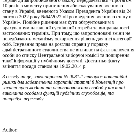
Термін дії запропонованого закону передбачається «протягом
10 років з моменту припинення або скасування воєнного
стану в Україні, введеного Указом Президента України від 24
лютого 2022 року №64/2022 «Про введення воєнного стану в
Україні». Подібне рішення має бути обґрунтованим з
врахуванням нагальної суспільної потреби та виправданості
застосованих термінів. При тому, що запропоновані зміни не
передбачають механізму оскарження рішень для цієї категорії
осіб. Існування права на розгляд справи у порядку
адміністративного судочинства не впливає на факт включення
особи до списку Центральної виборчої комісії та поширення
такої інформації у публічному доступі. Достатньо факту
зайняття посади станом на 19.02.2014 р.
З огляду на це, законопроєкт № 9081-1 створює потенційні
ризики для забезпечення гарантій статті 8 Конвенції про
захист прав людини та основоположних свобод у частині
виконання особами функцій публічних службовців, та
потребує перегляду.
Author: