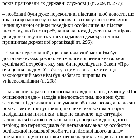
років працювали як державні службовці (п. 209, п. 277);
– необхідні були дуже переконливі підстави, щоб довести, що
такі заходи могли бути застосовані за відсутності будь-якої
індивідуальної оцінки поведінки особи лише на підставі
висновку, що їхнє перебування на посаді достатньою мірою
доводило відсутність у них відданості демократичним
принципам державної організації (п. 296);
– Суд не переконаний, що законодавчий механізм був
достатньо вузько розробленим для вирішення «нагальної
суспільної потреби», яку мав би переслідувати Закон «Про
очищення влади». У зв’язку з цим слід зазначити, що
законодавчий механізм був набагато ширшим та
універсальнішим (п. 298);
– нагальний характер застосованих відповідно до Закону «Про
очищення влади» заходів нівелюється тим, що вони були
застосовані до заявників не умовно або тимчасово, а на десять
років. Навіть припустивши, що певні кадрові зміни були
невідкладним питанням, ніщо не свідчило, що ситуація
залишалася б такою нестабільною упродовж відповідного
періоду, що перешкоджала би детальному аналізу особистої
ролі кожної посадової особи та на підставі цього аналізу
поетапній відмові від таких невідкладних заходів на пізніших