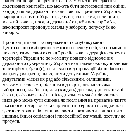
відношенню до конкретних осіб. Замість запровадження
додаткових критеріїв, що можуть бути застосовані при оцінці
кандидатів на державні посади, такі як Президент України,
народний депутат України, депутат, сільський, селищний,
міський голова, посади державної служби категорії «А»,
законопроєкт пропонує загальну заборону допуску їх до
виборів.
Пропозиція щодо «затвердження та опублікування
Центральною виборчою комісією переліку осіб, які на момент
початку тимчасової окупації російською федерацією окремих
територій України та до моменту повного відновлення
державного суверенітету України над тимчасово окупованими
територіями, були (є), незалежно від строку дії відповідного
мандату (мандатів), народними депутатами України,
депутатами місцевих рад або сільськими, селищними,
міськими головами, обраним від партії, діяльність якої
заборонена, та/або входили (входять) до складу депутатської
фракції, сформованої партією, діяльність якої заборонена»
ймовірно може бути оцінена як посягання на приватне життя
вказаної категорії осіб та спричинити серйозні наслідки для
здатності заявників встановлювати і розвивати відносини з
іншими, їхньої соціальної і професійної репутації, доступу до
професії.