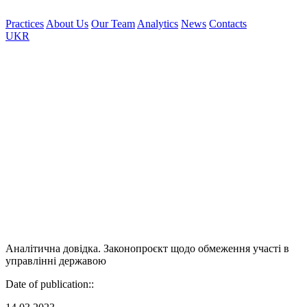
Practices
About Us
Our Team
Analytics
News
Contacts
UKR
Аналітична довідка. Законопроєкт щодо обмеження участі в
управлінні державою
Date of publication::