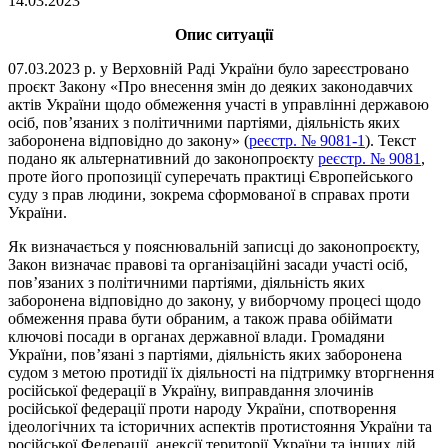
14.03.2023
Опис ситуації
07.03.2023 р. у Верховній Раді України було зареєстровано
проєкт Закону «Про внесення змін до деяких законодавчих
актів України щодо обмеження участі в управлінні державою
осіб, пов’язаних з політичними партіями, діяльність яких
заборонена відповідно до закону» (
реєстр. № 9081-1
). Текст
подано як альтернативний до законопроєкту
реєстр. № 9081
,
проте його пропозиції суперечать практиці Європейського
суду з прав людини, зокрема сформованої в справах проти
України.
Як визначається у пояснювальній записці до законопроєкту,
Закон визначає правові та організаційні засади участі осіб,
пов’язаних з політичними партіями, діяльність яких
заборонена відповідно до закону, у виборчому процесі щодо
обмеження права бути обраним, а також права обіймати
ключові посади в органах державної влади. Громадяни
України, пов’язані з партіями, діяльність яких заборонена
судом з метою протидії їх діяльності на підтримку вторгнення
російської федерації в Україну, виправдання злочинів
російської федерації проти народу України, спотворення
ідеологічних та історичних аспектів протистояння України та
російської Федерації, анексії території України та інших дій,