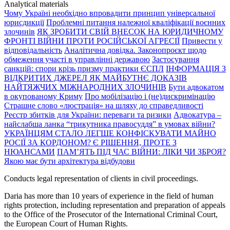
Analytical materials
Чому Україні необхідно впровадити принцип універсальної
юрисдикції
Проблемні питання належної кваліфікації воєнних
злочинів
ЯК ЗРОБИТИ СВІЙ ВНЕСОК НА ЮРИДИЧНОМУ
ФРОНТІ ВІЙНИ ПРОТИ РОСІЙСЬКОЇ АГРЕСІЇ
Привести у
відповідальність
Аналітична довідка. Законопроєкт щодо
обмеження участі в управлінні державою
Застосування
санкцій: спори крізь призму практики ЄСПЛ
ІНФОРМАЦІЯ З
ВІДКРИТИХ ДЖЕРЕЛ ЯК МАЙБУТНЄ ДОКАЗІВ
НАЙТЯЖЧИХ МІЖНАРОДНИХ ЗЛОЧИНІВ
Бути адвокатом
в окупованому Криму
Про мобілізацію і (не)дискримінацію
Страшне слово «люстрація» на шляху до справедливості
Реєстр збитків для України: переваги та ризики
Адвокатура –
найслабша ланка “трикутника правосуддя” в умовах війни?
УКРАЇНЦЯМ СТАЛО ЛЕГШЕ КОНФІСКУВАТИ МАЙНО
РОСІЇ ЗА КОРДОНОМ? Є РІШЕННЯ, ПРОТЕ З
НЮАНСАМИ
ПАМ’ЯТЬ ПІД ЧАС ВІЙНИ: ЛІКИ ЧИ ЗБРОЯ?
Якою має бути архітектура відбудови
Conducts legal representation of clients in civil proceedings.
Daria has more than 10 years of experience in the field of human
rights protection, including representation and preparation of appeals
to the Office of the Prosecutor of the International Criminal Court,
the European Court of Human Rights.