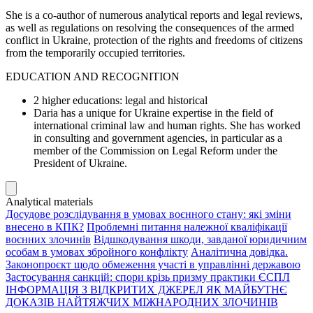
She is a co-author of numerous analytical reports and legal reviews,
as well as regulations on resolving the consequences of the armed
conflict in Ukraine, protection of the rights and freedoms of citizens
from the temporarily occupied territories.
EDUCATION AND RECOGNITION
2 higher educations: legal and historical
Daria has a unique for Ukraine expertise in the field of
international criminal law and human rights. She has worked
in consulting and government agencies, in particular as a
member of the Commission on Legal Reform under the
President of Ukraine.
Analytical materials
Досудове розслідування в умовах воєнного стану: які зміни
внесено в КПК?
Проблемні питання належної кваліфікації
воєнних злочинів
Відшкодування шкоди, завданої юридичним
особам в умовах збройного конфлікту
Аналітична довідка.
Законопроєкт щодо обмеження участі в управлінні державою
Застосування санкцій: спори крізь призму практики ЄСПЛ
ІНФОРМАЦІЯ З ВІДКРИТИХ ДЖЕРЕЛ ЯК МАЙБУТНЄ
ДОКАЗІВ НАЙТЯЖЧИХ МІЖНАРОДНИХ ЗЛОЧИНІВ