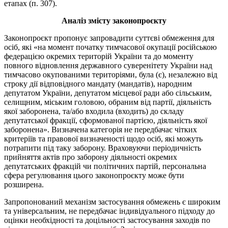
етапах (п. 307).
Аналіз змісту законопроєкту
Законопроєкт пропонує запровадити суттєві обмеження для
осіб, які «на момент початку тимчасової окупації російською
федерацією окремих територій України та до моменту
повного відновлення державного суверенітету України над
тимчасово окупованими територіями, була (є), незалежно від
строку дії відповідного мандату (мандатів), народним
депутатом України, депутатом місцевої ради або сільським,
селищним, міським головою, обраним від партії, діяльність
якої заборонена, та/або входила (входить) до складу
депутатської фракції, сформованої партією, діяльність якої
заборонена». Визначена категорія не передбачає чітких
критеріїв та правової визначеності щодо осіб, які можуть
потрапити під таку заборону. Враховуючи періодичність
прийняття актів про заборону діяльності окремих
депутатських фракцій чи політичних партій, персональна
сфера регулювання цього законопроєкту може бути
розширена.
Запропонований механізм застосування обмежень є широким
та універсальним, не передбачає індивідуального підходу до
оцінки необхідності та доцільності застосування заходів по