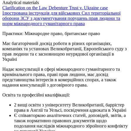
Analytical materials
Clarification on the Law Debenture Trust v. Ukraine case
Ілюстрована інструкція для військових Сил територіальної
оборони ЗСУ з документування порушень прав людини та
норм міжнародного гуманітарного права
Практики: Міжнародне право, британське право
Має багаторічний досвід роботи в різних організаціях,
компаніях та установах Великобританії, Европейського суду з
прав людини та є засновницею неурядової організації в
Україні
Надає консультації в сфері міжнародного гуманітарного та
кримінального права, праві прав людини, має досвід
представництва інтересів в комерційних спорах, а також
надання консультацій з договірного права.
Освіта та професійні кваліфікації:
2 вищі освіти з університету Великобританії, баррістер
права в Англії та Уельсі, посвідчення адвоката в Україні
Є співавторкою аналітичних статей, доповідей, звітів, а
також нормативно правових документів щодо
подолання наслідків міжнародного збройного конфлікту