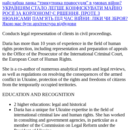
найслабша ланка “трикутника правосуддя” в умовах війни?
УКРАЇНЦЯМ СТАЛО ЛЕГШЕ КОНФІСКУВАТИ МАЙНО
РОСІЇ ЗА КОРДОНОМ? Є РІШЕННЯ, ПРОТЕ З
НЮАНСАМИ
ПАМ’ЯТЬ ПІД ЧАС ВІЙНИ: ЛІКИ ЧИ ЗБРОЯ?
Якою має бути архітектура відбудови
Conducts legal representation of clients in civil proceedings.
Daria has more than 10 years of experience in the field of human
rights protection, including representation and preparation of appeals
to the Office of the Prosecutor of the International Criminal Court,
the European Court of Human Rights.
She is a co-author of numerous analytical reports and legal reviews,
as well as regulations on resolving the consequences of the armed
conflict in Ukraine, protection of the rights and freedoms of citizens
from the temporarily occupied territories.
EDUCATION AND RECOGNITION
2 higher educations: legal and historical
Daria has a unique for Ukraine expertise in the field of
international criminal law and human rights. She has worked
in consulting and government agencies, in particular as a
member of the Commission on Legal Reform under the