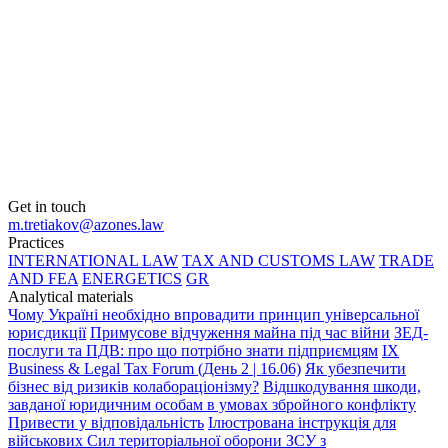
Get in touch
m.tretiakov@azones.law
Practices
INTERNATIONAL LAW
TAX AND CUSTOMS LAW
TRADE
AND FEA
ENERGETICS
GR
Analytical materials
Чому Україні необхідно впровадити принцип універсальної
юрисдикції
Примусове відчуження майна під час війни
ЗЕД-
послуги та ПДВ: про що потрібно знати підприємцям
IX
Business & Legal Tax Forum (День 2 | 16.06)
Як убезпечити
бізнес від ризиків колабораціонізму?
Відшкодування шкоди,
завданої юридичним особам в умовах збройного конфлікту
Привести у відповідальність
Ілюстрована інструкція для
військових Сил територіальної оборони ЗСУ з