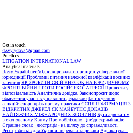
Get in touch
d.svyrydova@gmail.com
Practices
LITIGATION
INTERNATIONAL LAW
Analytical materials
Чому Україні необхідно впровадити принцип універсальної
юрисдикції
Проблемні питання належної кваліфікації воєнних
злочинів
ЯК ЗРОБИТИ СВІЙ ВНЕСОК НА ЮРИДИЧНОМУ
ФРОНТІ ВІЙНИ ПРОТИ РОСІЙСЬКОЇ АГРЕСІЇ
Привести у
відповідальність
Аналітична довідка. Законопроєкт щодо
обмеження участі в управлінні державою
Застосування
санкцій: спори крізь призму практики ЄСПЛ
ІНФОРМАЦІЯ З
ВІДКРИТИХ ДЖЕРЕЛ ЯК МАЙБУТНЄ ДОКАЗІВ
НАЙТЯЖЧИХ МІЖНАРОДНИХ ЗЛОЧИНІВ
Бути адвокатом
в окупованому Криму
Про мобілізацію і (не)дискримінацію
Страшне слово «люстрація» на шляху до справедливості
Реєстр збитків для України: переваги та ризики
Адвокатура –