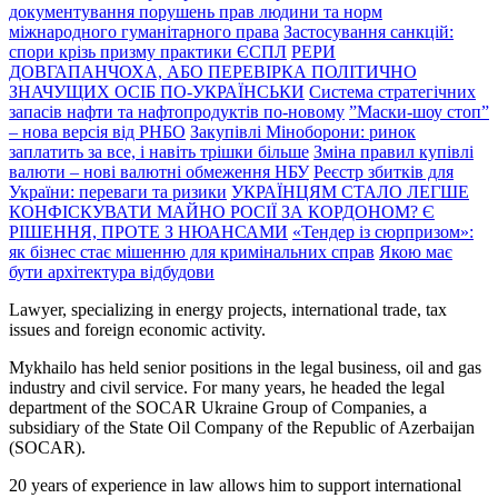
документування порушень прав людини та норм
міжнародного гуманітарного права
Застосування санкцій:
спори крізь призму практики ЄСПЛ
PEPИ
ДОВГАПАНЧОХА, АБО ПЕРЕВІРКА ПОЛІТИЧНО
ЗНАЧУЩИХ ОСІБ ПО-УКРАЇНСЬКИ
Система стратегічних
запасів нафти та нафтопродуктів по-новому
”Маски-шоу стоп”
– нова версія від РНБО
Закупівлі Міноборони: ринок
заплатить за все, і навіть трішки більше
Зміна правил купівлі
валюти – нові валютні обмеження НБУ
Реєстр збитків для
України: переваги та ризики
УКРАЇНЦЯМ СТАЛО ЛЕГШЕ
КОНФІСКУВАТИ МАЙНО РОСІЇ ЗА КОРДОНОМ? Є
РІШЕННЯ, ПРОТЕ З НЮАНСАМИ
«Тендер із сюрпризом»:
як бізнес стає мішенню для кримінальних справ
Якою має
бути архітектура відбудови
Lawyer, specializing in energy projects, international trade, tax
issues and foreign economic activity.
Mykhailo has held senior positions in the legal business, oil and gas
industry and civil service. For many years, he headed the legal
department of the SOCAR Ukraine Group of Companies, a
subsidiary of the State Oil Company of the Republic of Azerbaijan
(SOCAR).
20 years of experience in law allows him to support international