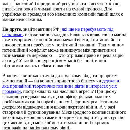
має фінансовий і юридичний ресурс діяти в десятках країн,
витрачати роки й чималі кошти на судові процеси. Для
українських громадян або невеликих компаній такий шлях є
майже недосяжним.
По-друге
, знайти активи РФ,
які ще не перебувають під
санкціями
, надзвичайно складно. Більшість виявленого майна
вже заморожене санкційними механізмами, і питання його
використання перебуває у політичній площині. Таким чином,
потенційний конфлікт може виникнути між приватними
позивачами та державою — хто отримає право на реалізацію
активу? У такій конкуренції компанії без політичної
підтримки мають небагато шансів.
Водночас виникає етична дилема: кому віддати пріоритет
компенсацій — на користь приватного бізнесу чи
держави,
яка принаймні теоретично повинна діяти в інтересах усіх
громадян
, постраждалих від наслідків агресії? При цьому
важливо усвідомлювати, що конфіскація заморожених
російських активів наразі є, по суті, єдиним реалістичним
джерелом відшкодування шкоди жертвам війни. А у разі
створення й функціонування Міжнародного компенсаційного
механізму, ймовірно, саме він отримає пріоритет у доступі до
цих активів, що може обмежити можливості окремих
позивачів на національному рівні.