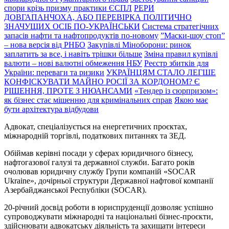
спори крізь призму практики ЄСПЛ
PEPИ
ДОВГАПАНЧОХА, АБО ПЕРЕВІРКА ПОЛІТИЧНО
ЗНАЧУЩИХ ОСІБ ПО-УКРАЇНСЬКИ
Система стратегічних
запасів нафти та нафтопродуктів по-новому
”Маски-шоу стоп”
– нова версія від РНБО
Закупівлі Міноборони: ринок
заплатить за все, і навіть трішки більше
Зміна правил купівлі
валюти – нові валютні обмеження НБУ
Реєстр збитків для
України: переваги та ризики
УКРАЇНЦЯМ СТАЛО ЛЕГШЕ
КОНФІСКУВАТИ МАЙНО РОСІЇ ЗА КОРДОНОМ? Є
РІШЕННЯ, ПРОТЕ З НЮАНСАМИ
«Тендер із сюрпризом»:
як бізнес стає мішенню для кримінальних справ
Якою має
бути архітектура відбудови
Адвокат, спеціалізується на енергетичних проєктах,
міжнародній торгівлі, податкових питаннях та ЗЕД.
Обіймав керівні посади у сферах юридичного бізнесу,
нафтогазової галузі та державної служби. Багато років
очолював юридичну службу Групи компаній «SOCAR
Ukraine», дочірньої структури Державної нафтової компанії
Азербайджанської Республіки (SOCAR).
20-річний досвід роботи в юриспруденції дозволяє успішно
супроводжувати міжнародні та національні бізнес-проєкти,
здійснювати адвокатську діяльність та захищати інтереси