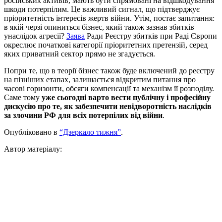
російських активів, мають бути спрямовані на відшкодування
шкоди потерпілим. Це важливий сигнал, що підтверджує
пріоритетність інтересів жертв війни. Утім, постає запитання:
в якій черзі опиниться бізнес, який також зазнав збитків
унаслідок агресії?
Заява
Ради Реєстру збитків при Раді Європи
окреслює початкові категорії пріоритетних претензій, серед
яких приватний сектор прямо не згадується.
Попри те, що в теорії бізнес також буде включений до реєстру
на пізніших етапах, залишається відкритим питання про
часові горизонти, обсяги компенсації та механізм її розподілу.
Саме тому
уже сьогодні варто вести публічну і професійну
дискусію про те, як забезпечити невідворотність наслідків
за злочини РФ для всіх потерпілих від війни
.
Опубліковано в
“Дзеркало тижня”
.
Автор матеріалу: