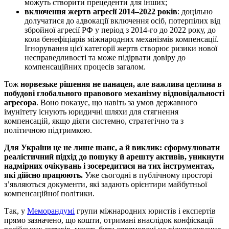
можуть створити прецеденти для інших;
включення жертв агресії 2014–2022 років
: доцільно
долучатися до адвокації включення осіб, потерпілих від
збройної агресії РФ у період з 2014-го до 2022 року, до
кола бенефіціарів міжнародних механізмів компенсації.
Ігнорування цієї категорії жертв створює ризики нової
несправедливості та може підірвати довіру до
компенсаційних процесів загалом.
Тож
норвезьке рішення не панацея, але важлива цеглина в
побудові глобального правового механізму відповідальності
агресора
. Воно показує, що навіть за умов державного
імунітету існують юридичні шляхи для стягнення
компенсацій, якщо діяти системно, стратегічно та з
політичною підтримкою.
Для України це не лише шанс, а й виклик: сформулювати
реалістичний підхід до пошуку й арешту активів, уникнути
надмірних очікувань і зосередитися на тих інструментах,
які дійсно працюють.
Уже сьогодні в публічному просторі
з’являються документи, які задають орієнтири майбутньої
компенсаційної політики.
Так, у
Меморандумі
групи міжнародних юристів і експертів
прямо зазначено, що кошти, отримані внаслідок конфіскації