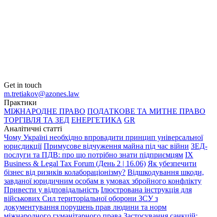
Get in touch
m.tretiakov@azones.law
Практики
МІЖНАРОДНЕ ПРАВО
ПОДАТКОВЕ ТА МИТНЕ ПРАВО
ТОРГІВЛЯ ТА ЗЕД
ЕНЕРГЕТИКА
GR
Аналітичні статті
Чому Україні необхідно впровадити принцип універсальної
юрисдикції
Примусове відчуження майна під час війни
ЗЕД-
послуги та ПДВ: про що потрібно знати підприємцям
IX
Business & Legal Tax Forum (День 2 | 16.06)
Як убезпечити
бізнес від ризиків колабораціонізму?
Відшкодування шкоди,
завданої юридичним особам в умовах збройного конфлікту
Привести у відповідальність
Ілюстрована інструкція для
військових Сил територіальної оборони ЗСУ з
документування порушень прав людини та норм
міжнародного гуманітарного права
Застосування санкцій: