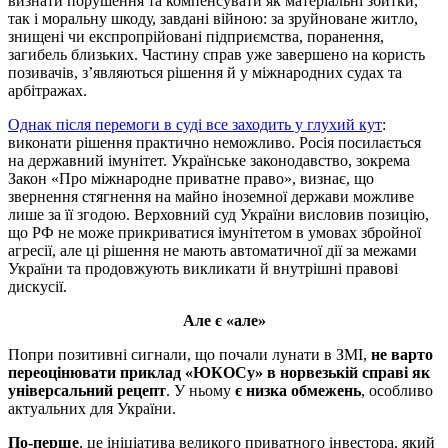
визнати порушення та компенсувати як матеріальні збитки,
так і моральну шкоду, завдані війною: за зруйноване житло,
знищені чи експропрійовані підприємства, поранення,
загибель близьких. Частину справ уже завершено на користь
позивачів, з’являються рішення й у міжнародних судах та
арбітражах.
Однак після перемоги в суді все заходить у глухий кут
:
виконати рішення практично неможливо. Росія посилається
на державний імунітет. Українське законодавство, зокрема
Закон «Про міжнародне приватне право», визнає, що
звернення стягнення на майно іноземної держави можливе
лише за її згодою. Верховний суд України висловив позицію,
що РФ не може прикриватися імунітетом в умовах збройної
агресії, але ці рішення не мають автоматичної дії за межами
України та продовжують викликати й внутрішні правові
дискусії.
Але є «але»
Попри позитивні сигнали, що почали лунати в ЗМІ,
не варто
переоцінювати приклад «ЮКОСу» в норвезькій справі як
універсальний рецепт
. У ньому
є низка обмежень
, особливо
актуальних для України.
По-перше
, це ініціатива великого приватного інвестора, який