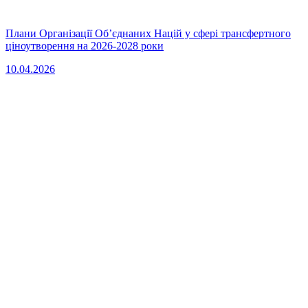
Плани Організації Об’єднаних Націй у сфері трансфертного
ціноутворення на 2026-2028 роки
10.04.2026