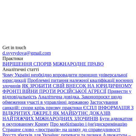
Get in touch
d.svyrydova@gmail.com
Практики
ВИРІШЕННЯ СПОРІВ
МІЖНАРОДНЕ ПРАВО
Аналітичні статті
Чому Україні необхідно впровадити принцип універсальної
юрисдикції
Проблемні питання належної кваліфікації воєнних
злочинів
ЯК ЗРОБИТИ СВІЙ ВНЕСОК НА ЮРИДИЧНОМУ
ФРОНТІ ВІЙНИ ПРОТИ РОСІЙСЬКОЇ АГРЕСІЇ
Привести у
відповідальність
Аналітична довідка. Законопроєкт щодо
обмеження участі в управлінні державою
Застосування
санкцій: спори крізь призму практики ЄСПЛ
ІНФОРМАЦІЯ З
ВІДКРИТИХ ДЖЕРЕЛ ЯК МАЙБУТНЄ ДОКАЗІВ
НАЙТЯЖЧИХ МІЖНАРОДНИХ ЗЛОЧИНІВ
Бути адвокатом
в окупованому Криму
Про мобілізацію і (не)дискримінацію
Страшне слово «люстрація» на шляху до справедливості
Реєстр збитків для України: переваги та ризики
Адвокатура –