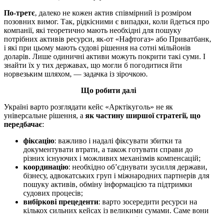
По-третє
, далеко не кожен актив співмірний із розміром
позовних вимог. Так, рідкісними є випадки, коли йдеться про
компанії, які теоретично мають необхідні для пошуку
потрібних активів ресурси, як-от «Нафтогаз» або Приватбанк,
і які при цьому мають судові рішення на сотні мільйонів
доларів. Лише одиничні активи можуть покрити такі суми. І
знайти їх у тих державах, що могли б погодитися йти
норвезьким шляхом, — задачка із зірочкою.
Що робити далі
Україні варто розглядати кейс «Арктікуголь» не як
універсальне рішення, а
як частину ширшої стратегії, що
передбачає
:
фіксацію
: важливо і надалі фіксувати збитки та
документувати втрати, а також готувати справи до
різних існуючих і можливих механізмів компенсацій;
координацію
: необхідно об’єднувати зусилля держави,
бізнесу, адвокатських груп і міжнародних партнерів для
пошуку активів, обміну інформацією та підтримки
судових процесів;
вибіркові прецеденти
: варто зосередити ресурси на
кількох сильних кейсах із великими сумами. Саме вони