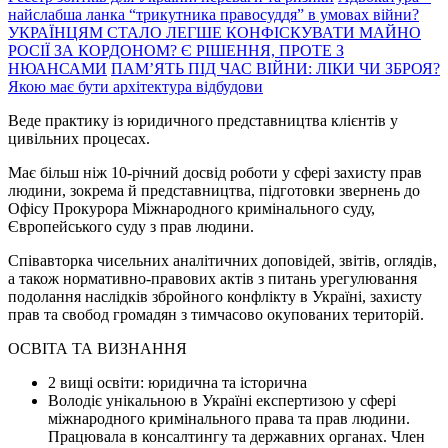
найслабша ланка “трикутника правосуддя” в умовах війни?
УКРАЇНЦЯМ СТАЛО ЛЕГШЕ КОНФІСКУВАТИ МАЙНО
РОСІЇ ЗА КОРДОНОМ? Є РІШЕННЯ, ПРОТЕ З
НЮАНСАМИ
ПАМ’ЯТЬ ПІД ЧАС ВІЙНИ: ЛІКИ ЧИ ЗБРОЯ?
Якою має бути архітектура відбудови
Веде практику із юридичного представництва клієнтів у
цивільних процесах.
Має більш ніж 10-річний досвід роботи у сфері захисту прав
людини, зокрема й представництва, підготовки звернень до
Офісу Прокурора Міжнародного кримінального суду,
Європейського суду з прав людини.
Співавторка чисельних аналітичних доповідей, звітів, оглядів,
а також нормативно-правових актів з питань урегулювання
подолання наслідків збройного конфлікту в Україні, захисту
прав та свобод громадян з тимчасово окупованих територій.
ОСВІТА ТА ВИЗНАННЯ
2 вищі освіти: юридична та історична
Володіє унікальною в Україні експертизою у сфері
міжнародного кримінального права та прав людини.
Працювала в консалтингу та державних органах. Член