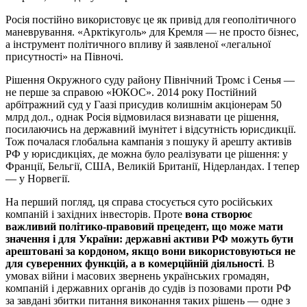
Росія постійно використовує це як привід для геополітичного
маневрування. «Арктікуголь» для Кремля — не просто бізнес,
а інструмент політичного впливу й заявленої «легальної
присутності» на Півночі.
Рішення Окружного суду району Північний Тромс і Сенья —
не перше за справою «ЮКОС». 2014 року Постійний
арбітражний суд у Гаазі присудив колишнім акціонерам 50
млрд дол., однак Росія відмовилася визнавати це рішення,
посилаючись на державний імунітет і відсутність юрисдикції.
Тож почалася глобальна кампанія з пошуку й арешту активів
РФ у юрисдикціях, де можна було реалізувати це рішення: у
Франції, Бельгії, США, Великій Британії, Нідерландах. І тепер
— у Норвегії.
На перший погляд, ця справа стосується суто російських
компаній і західних інвесторів. Проте
вона створює
важливий політико-правовий прецедент, що може мати
значення і для України: державні активи РФ можуть бути
арештовані за кордоном, якщо вони використовуються не
для суверенних функцій, а в комерційній діяльності
. В
умовах війни і масових звернень українських громадян,
компаній і державних органів до судів із позовами проти РФ
за завдані збитки питання виконання таких рішень — одне з