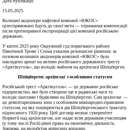
Дата публікації:
15.05.2025
Колишні акціонери нафтової компанії «ЮКОС»
цілеспрямовано йдуть до своєї мети — отримання компенсації
після протиправної експропріації цієї компанії російською
державою.
У квітні 2025 року Окружний суд норвезького району
Північний Тромс і Сенья ухвалив резонансне рішення: за
позовом колишніх акціонерів компанії «ЮКОС» було
накладено арешт на активи російського державного тресту
«Арктікуголь», що володіє майном на архіпелазі Шпіцберген.
Шпіцберген: архіпелаг з особливим статусом
Російський трест «Арктікуголь» — це державне російське
підприємство, яке було створене ще в радянські часи та
володіє шахтами і будівлями на Шпіцбергені. Сам архіпелаг —
це демілітаризована зона з особливим міжнародно-правовим
статусом, на яку поширюється дія Шпіцбергенського трактату,
підписаного 1920 року. Цей договір визнає суверенітет
Норвегії над архіпелагом, але надає всім державам-учасницям
(у тому числі Росії) рівні права на економічну діяльність.
Зокрема, на видобуток корисних копалин.