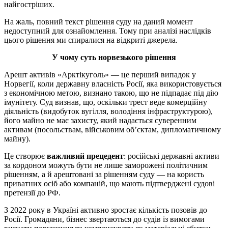
найгостріших.
На жаль, повний текст рішення суду на даний момент
недоступний для ознайомлення. Тому при аналізі наслідків
цього рішення ми спиралися на відкриті джерела.
У чому суть норвезького рішення
Арешт активів «Арктікуголь» — це перший випадок у
Норвегії, коли державну власність Росії, яка використовується
з економічною метою, визнано такою, що не підпадає під дію
імунітету. Суд визнав, що, оскільки трест веде комерційну
діяльність (видобуток вугілля, володіння інфраструктурою),
його майно не має захисту, який надається суверенним
активам (посольствам, військовим об’єктам, дипломатичному
майну).
Це створює
важливий прецедент
: російські державні активи
за кордоном можуть бути не лише заморожені політичним
рішенням, а й арештовані за рішенням суду — на користь
приватних осіб або компаній, що мають підтверджені судові
претензії до РФ.
З 2022 року в Україні активно зростає кількість позовів до
Росії. Громадяни, бізнес звертаються до судів із вимогами