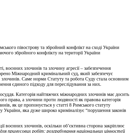
имського півострову та збройний конфлікт на сході України
ваючого збройного конфлікту на території України
, воєнних злочинів та злочину агресії – забезпечення
творено Міжнародний кримінальний суд, який забезпечує
х злочинів. Саме норми Статуту та робота Суду стала основним
чення єдиного підходу для переслідування за них.
суддя. Категорія найтяжчих міжнародних злочинів має досить
го права, а злочини проти людяності як правова категорія
инів, як це пропонується у статті 8 Римського статуту
су України, яка дуже широко криміналізує “порушення законів
ції воєнних злочинів, оскільки об’єктивна сторона закріплює
для примусових робіт; розграбування національних цінностей