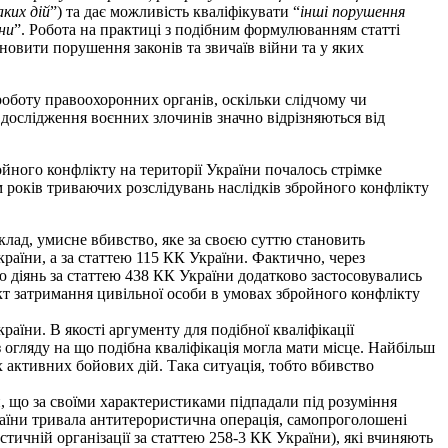
ких дій
”) та дає можливість кваліфікувати “
інші порушення
ни
”. Робота на практиці з подібним формулюванням статті
ановити порушення законів та звичаїв війни та у яких
оботу правоохоронних органів, оскільки слідчому чи
 дослідження воєнних злочинів значно відрізняються від
йного конфлікту на території України почалось стрімке
 років триваючих розслідувань наслідків збройного конфлікту
лад, умисне вбивство, яке за своєю суттю становить
країни, а за статтею 115 КК України. Фактично, через
єю діянь за статтею 438 КК України додатково застосовувались
акт затримання цивільної особи в умовах збройного конфлікту
раїни. В якості аргументу для подібної кваліфікації
з огляду на що подібна кваліфікація могла мати місце. Найбільш
 активних бойових дій. Така ситуація, тобто вбивство
, що за своїми характеристиками підпадали під розуміння
країни тривала антитерористична операція, самопроголошені
тичній організації за статтею 258-3 КК України), які вчиняють