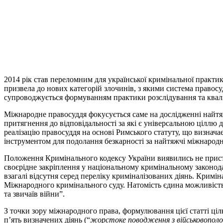
2014 рік став переломним для української кримінальної практик
призвела до нових категорій злочинів, з якими система правосу
супроводжується формуванням практики розслідування та квалі
Міжнародне правосуддя фокусується саме на дослідженні найтяж
притягнення до відповідальності за які є універсальною ціллю 
реалізацію правосуддя на основі Римського статуту, що визна
інструментом для подолання безкарності за найтяжчі міжнародні
Положення Кримінального кодексу України виявились не прист
своєрідне закріплення у національному кримінальному законода
взагалі відсутня серед переліку криміналізованих діянь. Кримі
Міжнародного кримінального суду. Натомість єдина можливість 
та звичаїв війни”.
З точки зору міжнародного права, формулювання цієї статті ці
п’ять визначених діянь (“
жорстоке поводження з військовополон