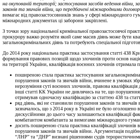
на окупованій території; застосування засобів ведення війни, 
законів та звичаїв війни, що передбачені міжнародними догово
вимагає від правозастосовників знань у сфері міжнародного гума
міжнародних документах ці заборони закріплені.
З точки зору національної кримінальної правозастосовчої пра
прокурору важко розуміти який саме масив діянь може бути ква
загальнокримінальних діянь та потребують спеціальної підгото
До 2014 року національна практика застосування статті 438 Кр
формування правових позицій щодо злочинів проти основ націон
на території України, кваліфікація воєнних злочинів отримала п
поширеною стала практика застосування загальнокримінал
порушення законів та звичаїв війни, вчинене в умовах збр
нерозуміння суті воєнних злочинів, правова кваліфікація 
інші статті КК України не дивлячись на те, що порушення
отримував одночасну кваліфікацію за статтею 438 та стат
ряд діянь, які не становили порушення законів та звичаїв
зазначалось, що з 2014 року в Україні не було оголошено 
дискусійними до цього часу залишаються кваліфікації фа
комбатантом комбатанта за вимогами міжнародного гуман
досить поширеною стала практика кваліфікації злочинів в
порушення законів та звичаїв війни. Аргументація подібн
“ЛНР” та “ДНР” визнані рішеннями судів терористичними о