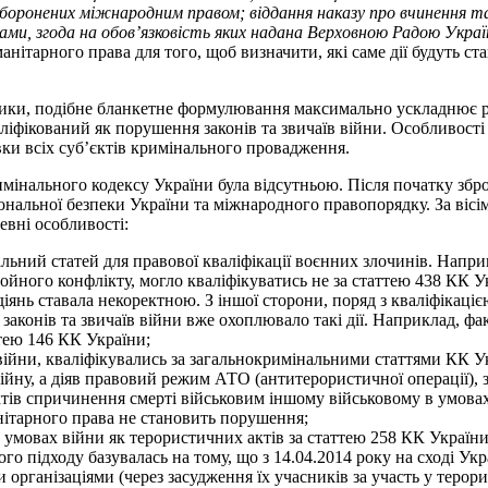
заборонених міжнародним правом; віддання наказу про вчинення та
рами, згода на обов’язковість яких надана Верховною Радою Украї
нітарного права для того, щоб визначити, які саме дії будуть ст
ктики, подібне бланкетне формулювання максимально ускладнює р
ліфікований як порушення законів та звичаїв війни. Особливості
вки всіх суб’єктів кримінального провадження.
имінального кодексу України була відсутньою. Після початку збро
альної безпеки України та міжнародного правопорядку. За вісім
евні особливості:
ьний статей для правової кваліфікації воєнних злочинів. Наприк
ойного конфлікту, могло кваліфікуватись не за статтею 438 КК У
діянь ставала некоректною. З іншої сторони, поряд з кваліфікаці
 законів та звичаїв війни вже охоплювало такі дії. Наприклад, ф
тею 146 КК України;
 війни, кваліфікувались за загальнокримінальними статтями КК Ук
війну, а діяв правовий режим АТО (антитерористичної операції), 
ктів спричинення смерті військовим іншому військовому в умовах
ітарного права не становить порушення;
 умовах війни як терористичних актів за статтею 258 КК України
ого підходу базувалась на тому, що з 14.04.2014 року на сході У
рганізаціями (через засудження їх учасників за участь у терорис