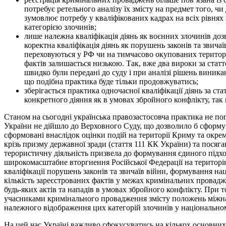
потребує ретельного аналізу їх змісту на предмет того, ч
зумовлює потребу у кваліфікованих кадрах на всіх рівнях
категорією злочинів;
лише належна кваліфікація діянь як воєнних злочинів доз
коректна кваліфікація діянь як порушень законів та звичаї
переховуються у РФ чи на тимчасово окупованих територія
фактів залишається низькою. Так, вже два вироки за стат
швидко були передані до суду і при аналізі рішень виника
що подібна практика буде тільки продовжуватись;
зберігається практика одночасної кваліфікації діянь за 
конкретного діяння як в умовах збройного конфлікту, так
Станом на сьогодні українська правозастосовча практика не пог
України не дійшло до Верховного Суду, що дозволило б сформуват
сформовані внаслідок оцінки подій на території Криму та окре
крізь призму державної зради (стаття 111 КК України) та посяг
терористичну діяльність призвела до формування єдиного підхо
широкомасштабне вторгнення Російської Федерації на територію У
кваліфікації порушень законів та звичаїв війни, формування на
кількість зареєстрованих фактів у межах кримінальних провад
будь-яких актів та нападів в умовах збройного конфлікту. При 
учасниками кримінального провадження змісту положень міжнар
належного відображення цих категорій злочинів у національно
На цей час Україні важливо сфокусуватись на кількох основни