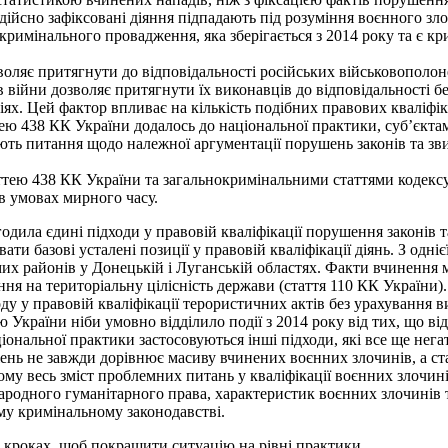
и дійсно зафіксовані діяння підпадають під розуміння воєнного з
 кримінального провадження, яка зберігається з 2014 року та є к
воляє притягнути до відповідальності російських військовополон
в війни дозволяє притягнути їх виконавців до відповідальності без
х. Цей фактор впливає на кількість подібних правових кваліфік
тею 438 КК України додалось до національної практики, суб’єкта
ють питання щодо належної аргументації порушень законів та звич
статтею 438 КК України та загальнокримінальними статтями кодек
 в умовах мирного часу.
одила єдині підходи у правовій кваліфікації порушення законів т
и базові усталені позиції у правовій кваліфікації діянь. З одні
мих районів у Донецькій і Луганській областях. Факти вчинення 
ання на територіальну цілісність держави (стаття 110 КК України)
ду у правовій кваліфікації терористичних актів без урахування 
країни ніби умовно відділило події з 2014 року від тих, що відб
ціональної практики застосовуються інші підходи, які все ще нег
жень не завжди дорівнює масиву вчинених воєнних злочинів, а с
тому весь зміст проблемних питань у кваліфікації воєнних злочин
одного гуманітарного права, характеристик воєнних злочинів та
му кримінальному законодавстві.
х кроках, щоб покращити ситуацію на рівні практики.