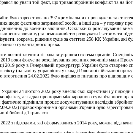
е брався до уваги той факт, що триває збройний конфлікт та на 
ни було зареєстровано 397 кримінальних проваджень за статтею 4
их щодо фактично затриманої особи, а інші два – у порядку прова
ідношенню до воєнних злочинів. Оскільки їх розслідування вима
ця вчинення злочину) та неможливістю розшукати і затримати під
увати, зокрема, рішення судів за статтею 258 КК України, які бул
родного гуманітарного права.
ти воєнні злочини зіграла внутрішня система органів. Спеціаліза
о 2019 роки фокус на розслідування воєнних злочинів мали Прок
нці 2019 року в Генеральній прокуратурі України було створено 
ікту (на заміну управління у складі Головної військової прокур
 вторгнення 24.02.2022 було вирішено питання про відповідну с
країни 24 лютого 2022 року внесло свої корективи і у підходи д
конфлікту, а згадки про норми міжнародного гуманітарного права
 фактично підмінили процес документування наслідків збройного
 12.09.2022) правоохоронними органами України було зареєстров
ивні бойові дії тривають.
2022 з підходами, які сформувались з 2014 року, можна відзначит
статистикою вчинених нападів, ніж з фіксацією фактів порушення 