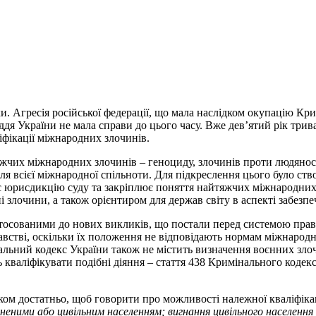
и. Агресія російської федерації, що мала наслідком окупацію Кр
ддя України не мала справи до цього часу. Вже дев’ятий рік три
фікації міжнародних злочинів.
чих міжнародних злочинів – геноциду, злочинів проти людяності
для всієї міжнародної спільноти. Для підкреслення цього було с
чає юрисдикцію суду та закріплює поняття найтяжчих міжнародни
 злочини, а також орієнтиром для держав світу в аспекті забезпе
осованими до нових викликів, що постали перед системою право
встві, оскільки їх положення не відповідають нормам міжнародно
нальний кодекс України також не містить визначення воєнних злоч
кваліфікувати подібні діяння – стаття 438 Кримінального кодек
лком достатньо, щоб говорити про можливості належної кваліфіка
еними або цивільним населенням; вигнання цивільного населення 