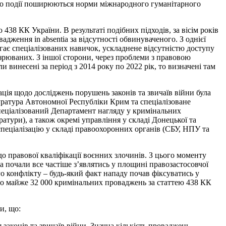
його події поширюються норми міжнародного гуманітарного
38 КК України. В результаті подібних підходів, за вісім років
дження in absentia за відсутності обвинуваченого. З однієї
гає спеціалізованих навичок, ускладнене відсутністю доступу
озрюваних. З іншої сторони, через проблеми з правовою
и винесені за період з 2014 року по 2022 рік, то визначені там
ція щодо досліджень порушень законів та звичаїв війни була
уратура Автономної Республіки Крим та спеціалізоване
спеціалізований Департамент нагляду у кримінальних
атури), а також окремі управління у складі Донецької та
пеціалізацію у складі правоохоронних органів (СБУ, НПУ та
о правової кваліфікації воєнних злочинів. З цього моменту
 почали все частіше з’являтись у площині правозастосовчої
 конфлікту – будь-який факт нападу почав фіксуватись у
ано майже 32 000 кримінальних проваджень за статтею 438 КК
и, що:
законів та звичаїв війни. Значна кількість проваджень