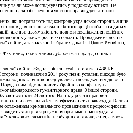
лочину та чи може досліджуватись у подібному аспекті. Це
ритичною для забезпечення якісного правосуддя за такою
ених, які потрапляють під контроль української сторони. Лише
 строків давності незалежно від того, де ці особи знаходяться:
ацій, але при цьому якість та повнота дослідження подібних
ми злочинів у яких є російські солдати. Провадження досить
аїв війни, а також якості зібраних доказів. Цілком ймовірно,
су. Фактично, таким чином дублюється підхід до оцінки
а звичаїв війни. Жодне з рішень судів за статтею 438 КК
єї сторони, починаючи з 2014 року певні усталені підходи було
міжнародних злочинів поєднувались з дослідженням дій осіб
. Поряд з цим підміна понять збройного конфлікту на
вимог міжнародного гуманітарного права. З іншої сторони,
уваються після 24 лютого. Навіть у розрізі правової
ативно впливають на якість та ефективність правосуддя. Велика
тає обтяженням кримінального провадження процесом фіксації
ів зводиться до рівня розуміння органами правосуддя та
 їх ключових елементів, необхідних для доведення, а також