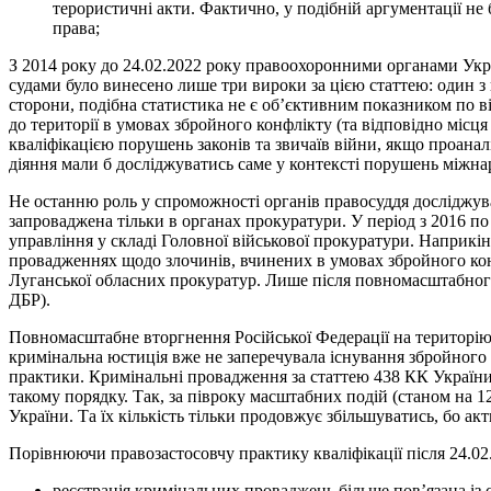
терористичні акти. Фактично, у подібній аргументації н
права;
З 2014 року до 24.02.2022 року правоохоронними органами Украї
судами було винесено лише три вироки за цією статтею: один з н
сторони, подібна статистика не є об’єктивним показником по в
до території в умовах збройного конфлікту (та відповідно міс
кваліфікацією порушень законів та звичаїв війни, якщо проаналіз
діяння мали б досліджуватись саме у контексті порушень міжна
Не останню роль у спроможності органів правосуддя досліджува
запроваджена тільки в органах прокуратури. У період з 2016 п
управління у складі Головної військової прокуратури. Наприкі
провадженнях щодо злочинів, вчинених в умовах збройного конфл
Луганської обласних прокуратур. Лише після повномасштабного
ДБР).
Повномасштабне вторгнення Російської Федерації на територію У
кримінальна юстиція вже не заперечувала існування збройного 
практики. Кримінальні провадження за статтею 438 КК України
такому порядку. Так, за півроку масштабних подій (станом на
України. Та їх кількість тільки продовжує збільшуватись, бо акт
Порівнюючи правозастосовчу практику кваліфікації після 24.02.
реєстрація кримінальних проваджень більше пов’язана із 