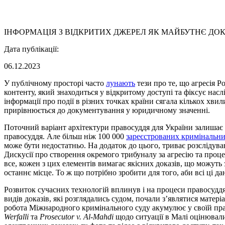
ІНФОРМАЦІЯ З ВІДКРИТИХ ДЖЕРЕЛ ЯК МАЙБУТНЄ ДО
Дата публікації:
06.12.2023
У публічному просторі часто
лунають
тези про те, що агресія Р
контенту, який знаходиться у відкритому доступі та фіксує на
інформації про події в різних точках країни сягала кількох хви
прирівнюється до документування у юридичному значенні.
Поточний варіант архітектури правосуддя для України залишає 
правосуддя. Але більш ніж 100 000
зареєстрованих кримінальн
може бути недостатньо. На додаток до цього, триває розслідув
Дискусії про створення окремого трибуналу за агресію та проц
все, кожен з цих елементів вимагає якісних доказів, що можуть 
останнє місце. То ж що потрібно зробити для того, аби всі ці д
Розвиток сучасних технологій вплинув і на процеси правосудд
видів доказів, які розглядались судом, почали з’являтися матер
робота Міжнародного кримінального суду акумулює у своїй прак
Werfalli
та
Prosecutor v. Al-Mahdi
щодо ситуації в Малі оцінювали