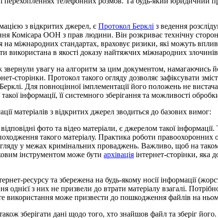
так і перехопленнях телефонних розмов. Та будь-який юридичний 
мацією з відкритих джерел, є
Протокол Берклі
з ведення розслід
я Комісара ООН з прав людини. Він розкриває технічну сторону 
ся на міжнародних стандартах, враховує ризики, які можуть впли
бути використана в якості доказу найтяжчих міжнародних злочині
ож звернули увагу на алгоритм за цим документом, намагаючись
рнет-сторінки. Протокол такого огляду дозволяє зафіксувати зміст 
 Берклі. Для повноцінної імплементації його положень не вистач
 такої інформації, її системного зберігання та можливості обробк
ації матеріалів з відкритих джерел зводиться до базових вимог:
ідповідні фото та відео матеріали, є джерелом такої інформації. Т
походження такого матеріалу. Практика роботи правоохоронних 
огляду у межах кримінальних проваджень. Важливо, щоб на такому
атковим інструментом може бути
архівація
інтернет-сторінки, яка д
нтернет-ресурсу та збережена на будь-якому носії інформації (жо
я однієї з них не призвели до втрати матеріалу взагалі. Потрібно
сте використання може призвести до пошкодження файлів на ньом
кож зберігати дані щодо того, хто знайшов файл та зберіг його.