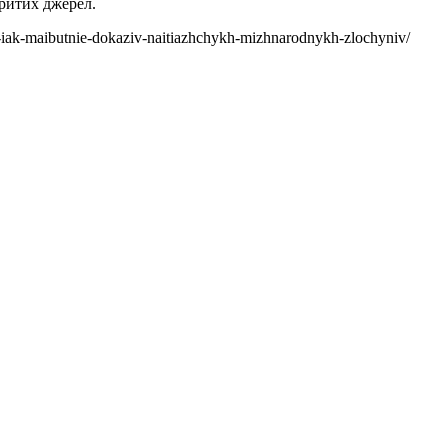
критих джерел.
l-iak-maibutnie-dokaziv-naitiazhchykh-mizhnarodnykh-zlochyniv/