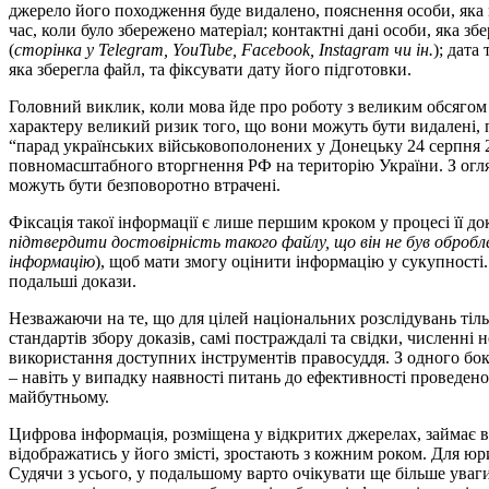
джерело його походження буде видалено, пояснення особи, яка 
час, коли було збережено матеріал; контактні дані особи, яка зб
(
сторінка у Telegram, YouTube, Facebook, Instagram чи ін.
); дата
яка зберегла файл, та фіксувати дату його підготовки.
Головний виклик, коли мова йде про роботу з великим обсягом 
характеру великий ризик того, що вони можуть бути видалені, п
“парад українських військовополонених у Донецьку 24 серпня 20
повномасштабного вторгнення РФ на територію України. З огляд
можуть бути безповоротно втрачені.
Фіксація такої інформації є лише першим кроком у процесі її д
підтвердити достовірність такого файлу, що він не був обробл
інформацію
), щоб мати змогу оцінити інформацію у сукупності.
подальші докази.
Незважаючи на те, що для цілей національних розслідувань тіл
стандартів збору доказів, самі постраждалі та свідки, численн
використання доступних інструментів правосуддя. З одного боку
– навіть у випадку наявності питань до ефективності проведено
майбутньому.
Цифрова інформація, розміщена у відкритих джерелах, займає в
відображатись у його змісті, зростають з кожним роком. Для ю
Судячи з усього, у подальшому варто очікувати ще більше уваги 