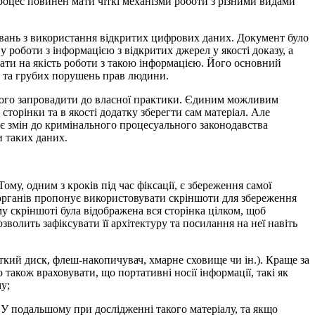
процес повинен мати чіткі механізми роботи з різними видами
увань з використання відкритих цифрових даних. Документ було
роботи з інформацією з відкритих джерел у якості доказу, а
вати на якість роботи з такою інформацією. Його основний
в та грубих порушень прав людини.
 його запровадити до власної практики. Єдиним можливим
сторінки та в якості додатку зберегти сам матеріал. Але
ає змін до кримінального процесуального законодавства
и таких даних.
ому, одним з кроків під час фіксації, є збереження самої
органів пропонує використовувати скріншоти для збереження
 скріншоті була відображена вся сторінка цілком, щоб
озволить зафіксувати її архітектуру та посилання на неї навіть
рсткий диск, флеш-накопичувач, хмарне сховище чи ін.). Краще за
 також враховувати, що портативні носії інформації, такі як
у;
 У подальшому при дослідженні такого матеріалу, та якщо