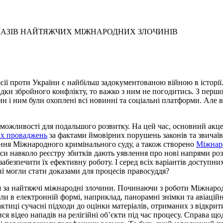
КАЗІВ НАЙТЯЖЧИХ МІЖНАРОДНИХ ЗЛОЧИНІВ
осії проти України є найбільш задокументованою війною в історії
слідки збройного конфлікту, то важко з ним не погодитись. З пе
лин і ним були охоплені всі новинні та соціальні платформи. Але 
можливості для подальшого розвитку. На цей час, основний акце
их проваджень
за фактами ймовірних порушень законів та звичаїв 
ання Міжнародного кримінального суду, а також створено
Міжнаро
еси навколо реєстру збитків дають уявлення про нові напрями ро
забезпечити їх ефективну роботу. І серед всіх варіантів доступни
ані могли стати доказами для процесів правосуддя?
я за найтяжчі міжнародні злочини. Починаючи з роботи Міжнаро
іали в електронній формі, наприклад, панорамні знімки та авіаці
тиці сучасні підходи до оцінки матеріалів, отриманих з відкри
ся відео нападів на релігійні об’єкти під час процесу. Справа що