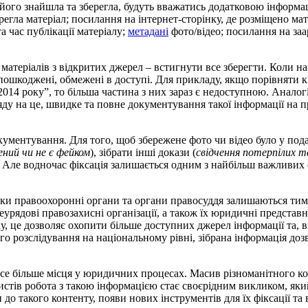
його знайшла та зберегла, будуть вважатись додатковою інформаці
ерегла матеріал; посилання на інтернет-сторінку, де розміщено ма
 та час публікації матеріалу;
метадані
фото/відео; посилання на за
матеріалів з відкритих джерел – встигнути все зберегти. Коли на
ошкоджені, обмежені в доступі. Для прикладу, якщо порівняти кіл
14 року”, то більша частина з них зараз є недоступною. Аналогіч
у на це, швидке та повне документування такої інформації на пра
окументування. Для того, щоб збережене фото чи відео було у под
ений чи не є фейком
), зібрати інші докази (
свідчення потерпілих т
 Але водночас фіксація залишається одним з найбільш важливих е
ьки правоохоронні органи та органи правосуддя залишаються тим
і неурядові правозахисні організації, а також їх юридичні предс
, це дозволяє охопити більше доступних джерел інформації та, в
го розслідування на національному рівні, зібрана інформація дозв
се більше місця у юридичних процесах. Масив різноманітного ко
ристів робота з такою інформацією стає своєрідним викликом, як
до такого контенту, появи нових інструментів для їх фіксації та 