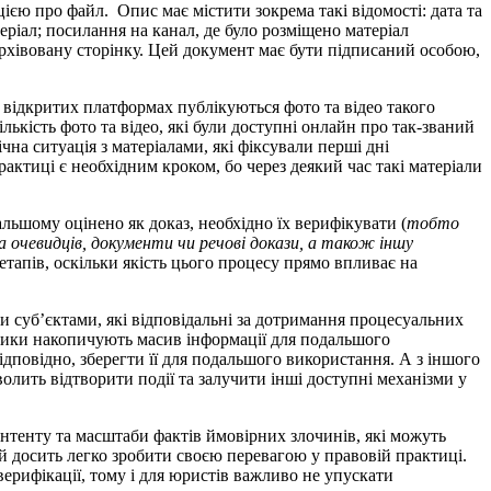
єю про файл. Опис має містити зокрема такі відомості: дата та
теріал; посилання на канал, де було розміщено матеріал
архівовану сторінку. Цей документ має бути підписаний особою,
 відкритих платформах публікуються фото та відео такого
ькість фото та відео, які були доступні онлайн про так-званий
на ситуація з матеріалами, які фіксували перші дні
ктиці є необхідним кроком, бо через деякий час такі матеріали
альшому оцінено як доказ, необхідно їх верифікувати (
тобто
а очевидців, документи чи речові докази, а також іншу
тапів, оскільки якість цього процесу прямо впливає на
и суб’єктами, які відповідальні за дотримання процесуальних
тавники накопичують масив інформації для подальшого
ідповідно, зберегти її для подальшого використання. А з іншого
олить відтворити події та залучити інші доступні механізми у
нтенту та масштаби фактів ймовірних злочинів, які можуть
ий досить легко зробити своєю перевагою у правовій практиці.
верифікації, тому і для юристів важливо не упускати