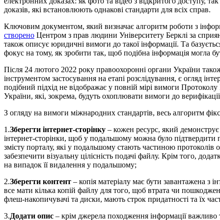
електронних доказах: як фото та відео з відкритого доступу, 
доказів, які встановлюють однакові стандарти для всіх справ.
Ключовим документом, який визначає алгоритм роботи з інфор
створено
Центром з прав людини Університету Берклі за сприянн
також описує юридичні вимоги до такої інформації. Та базуєть
фокус на тому, як зробити так, щоб подібна інформація могла 
Після 24 лютого 2022 року правоохоронні органи України так
інструментом застосування на етапі розслідування, є огляд інте
подібний підхід не відображає у повній мірі вимоги Протоколу
України, які, зокрема, будуть охоплювати вимоги до верифікації
З огляду на вимоги міжнародних стандартів, весь алгоритм фікс
1.
Зберегти інтернет-сторінку
– кожен ресурс, який демонструє в
інтернет-сторінки, щоб у подальшому можна було підтвердити 
змісту порталу, які у подальшому стають частиною протоколів 
забезпечити візуальну цілісність подачі файлу. Крім того, дод
на випадок її видалення у подальшому;
2.
Зберегти контент
– копія матеріалу має бути завантажена з і
все мати кілька копій файлу для того, щоб втрата чи пошкодженн
флеш-накопичувачі та диски, мають строк придатності та їх ча
3.
Додати опис
– крім джерела походження інформації важливо та