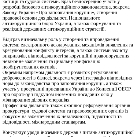
юстиції та судової системи. Брав безпосередню участь у
розробці базового антикорупційного законодавства, зокрема
Закону України «Про запобігання корупції», створенні
правової основи для діяльності Національного
антикорупційного бюро України, а також формуванні та
реалізації державних антикорупційних стратегій.
Відіграв визначальну роль у створенні та впровадженні
системи електронного декларування, механізмів виявлення та
врегулювання конфлікту інтересів, а також системи захисту
викривачів, відповідальності за корупційні правопорушення,
незаконне збагачення та цивільну конфіскацію
необґрунтованих активів.
Окремим напрямом діяльності є розвиток регулювання
доброчесності в бізнесі, зокрема через інтеграцію відповідних
норм до законодавства про запобігання корупції, а також
участь у просуванні приєднання України до Конвенції ОЕСР
про боротьбу з підкупом іноземних посадових осіб у
міжнародних ділових операціях.
Професійна діяльність також охоплює реформування органів
прокуратури, судової системи та правоохоронних органів із
фокусом на забезпечення їх незалежності, підзвітності та
відповідності міжнародним стандартам.
Консультує уряди іноземних держав з питань антикорупційної