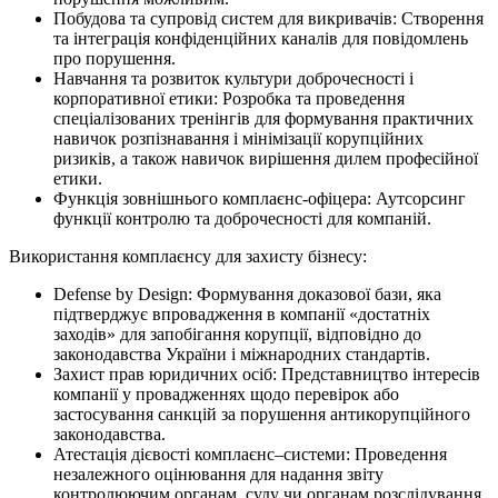
Побудова та супровід систем для викривачів:
Створення
та інтеграція конфіденційних каналів для повідомлень
про порушення.
Навчання та розвиток культури доброчесності
і
корпоративної етики
:
Розробка та проведення
спеціалізованих тренінгів
для формування
практичн
их
навич
ок
розпізнавання і мінімізації
корупційних
ризиків
, а також
навичок вирішення дилем професійної
ети
ки
.
Функція зовнішнього комплаєнс-офіцера:
А
утсорсинг
функції контролю та доброчесності для компаній.
Використання к
омплаєнс
у
для
захисту
бізнесу:
Defense by Design:
Формування доказової бази, яка
підтверджує впровадження
в компанії
«достатніх
заходів» для запобігання корупції
,
відповідно до
законодавства
України
і міжнародних стандартів
.
Захист
прав
юридичних осіб:
Представництво інтересів
компанії у провадженнях
щодо
перевірок або
застосування санкцій за порушення антикорупційного
законодавства
.
Атестація дієвості
комплаєнс
–
системи:
Проведення
незалежного оцінювання для надання
звіту
контролюючим органам,
суду чи органам
розслідування