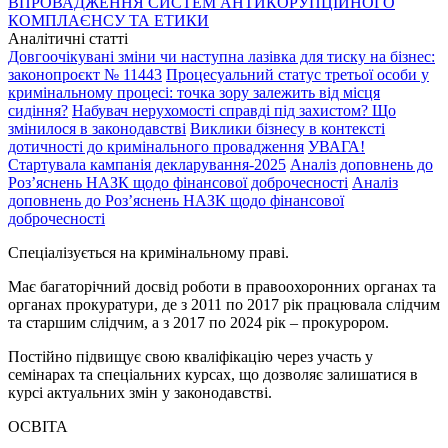
ВПРОВАДЖЕННЯ СИСТЕМ АНТИКОРУПЦІЙНОГО
КОМПЛАЄНСУ ТА ЕТИКИ
Аналітичні статті
Довгоочікувані зміни чи наступна лазівка для тиску на бізнес:
законопроєкт № 11443
Процесуальний статус третьої особи у
кримінальному процесі: точка зору залежить від місця
сидіння?
Набувач нерухомості справді під захистом? Що
змінилося в законодавстві
Виклики бізнесу в контексті
дотичності до кримінального провадження
УВАГА!
Стартувала кампанія декларування-2025
Аналіз доповнень до
Розʼяснень НАЗК щодо фінансової доброчесності
Аналіз
доповнень до Розʼяснень НАЗК щодо фінансової
доброчесності
Спеціалізується на кримінальному праві.
Має багаторічний досвід роботи в правоохоронних органах та
органах прокуратури, де з 2011 по 2017 рік працювала слідчим
та старшим слідчим, а з 2017 по 2024 рік – прокурором.
Постійно підвищує свою кваліфікацію через участь у
семінарах та спеціальних курсах, що дозволяє залишатися в
курсі актуальних змін у законодавстві.
ОСВІТА