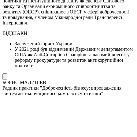
політики та інституційного дизайну як експерт Світового
банку та Організації економічного співробітництва та
розвитку (ОЕСР), співпрацює з ОЕСР у сфері доброчесності
та врядування, є членом Міжнародної ради Трансперенсі
Інтернешнл.
ВІДЗНАКИ
Заслужений юрист України.
У 2021 році був відзначений Державним департаментом
США як Anti-Corruption Champion за вагомий внесок у
реформу прокуратури та розвиток антикорупційної
політики.
БОРИС МАЛИШЕВ
Радник практики "Доброчесність бізнесу: впровадження
систем антикорупційного комплаєнсу та етики"