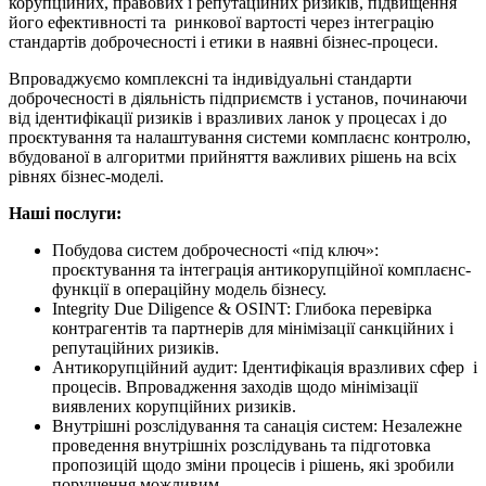
корупційних, правових і репутаційних ризиків, підвищення
його ефективності та ринкової вартості через інтеграцію
стандартів доброчесності і етики в наявні бізнес-процеси.
Впроваджуємо комплексні та індивідуальні стандарти
доброчесності в діяльність підприємств і установ, починаючи
від ідентифікації ризиків і вразливих ланок у процесах і до
проєктування та налаштування системи комплаєнс контролю,
вбудованої в алгоритми прийняття важливих рішень на всіх
рівнях бізнес-моделі.
Наші послуги:
Побудова систем доброчесності
«під ключ»:
п
роєктування та інтеграція
антикорупційної
комплаєнс-
функції в операційну модель бізнесу.
Integrity Due Diligence & OSINT:
Глибока перевірка
контрагентів та партнерів для мінімізації санкційних
і
репутаційних ризиків.
Антикорупційний аудит:
Ідентифікація вразливих
сфер і
процесів. Впровадження заходів щодо мінімізації
виявлених корупційних ризиків.
Внутрішні розслідування та санація систем:
Незалежне
проведення внутрішніх розслідувань
та підготовка
пропозицій
щодо зміни процесів
і рішень
, які зробили
порушення можливим.