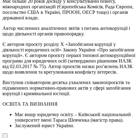
Має більше 20 років досвіду у консультуванні бізнесу,
міжнародних організацій (Європейська Комісія, Рада Європи,
посольство США в Україні, ПРООН, ОЕСР тощо) і органів
державної влади.
Автор численних аналітичних звітів з питань антикорупції і
щодо діяльності органів правопорядку.
Є автором проєкту розділу X «Запобігання корупції у
діяльності юридичних осіб» Закону України «Про запобігання
корупції». Є автором проєкту першої типової антикорупційної
програми для юридичних осіб (затверджено рішенням НАЗК
від 02.03.2017 № 75). Автор проєктів низки роз’яснень НАЗК
щодо виявлення та врегулювання конфлікту інтересів.
Виступив співавтором десятка ухвалених законопроєктів та
підзаконних нормативно-правових актів у сфері запобігання
корупції і кримінальної юстиції.
ОСВІТА ТА ВИЗНАННЯ
Має вищу юридичну освіту – Київський національний
університет імені Тараса Шевченка (магістр права).
Заслужений юрист України.