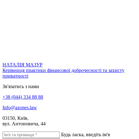
НАТАЛІЯ МАЗУР
Керівниця практики фінансової доброчесності та захисту
приватності
Зв'язатись
з нами
+38 (044) 334 88 88
Info@azones.law
03150, Київ,
вул. Антоновича, 44
Будь ласка, введіть ім'я