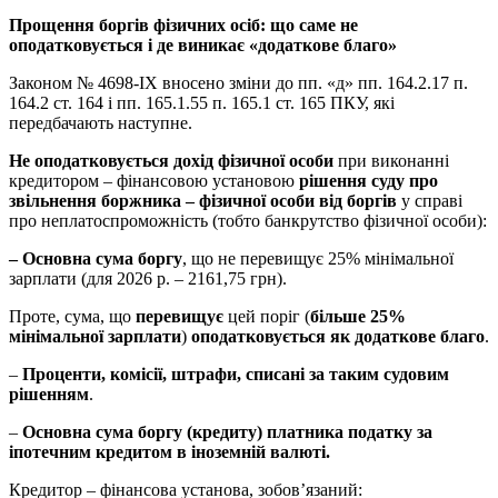
Прощення боргів фізичних осіб: що саме не
оподатковується і де виникає «додаткове благо»
Законом № 4698-IX вносено зміни до пп. «д» пп. 164.2.17 п.
164.2 ст. 164 і пп. 165.1.55 п. 165.1 ст. 165 ПКУ, які
передбачають наступне.
Не оподатковується дохід фізичної особи
при виконанні
кредитором – фінансовою установою
рішення суду про
звільнення боржника – фізичної особи від боргів
у справі
про неплатоспроможність (тобто банкрутство фізичної особи):
– Основна сума боргу
, що не перевищує 25% мінімальної
зарплати (для 2026 р. – 2161,75 грн).
Проте, сума, що
перевищує
цей поріг (
більше 25%
мінімальної зарплати
)
оподатковується як додаткове благо
.
–
Проценти, комісії, штрафи, списані за таким судовим
рішенням
.
–
Основна сума боргу (кредиту) платника податку за
іпотечним кредитом в іноземній валюті.
Кредитор – фінансова установа, зобов’язаний: