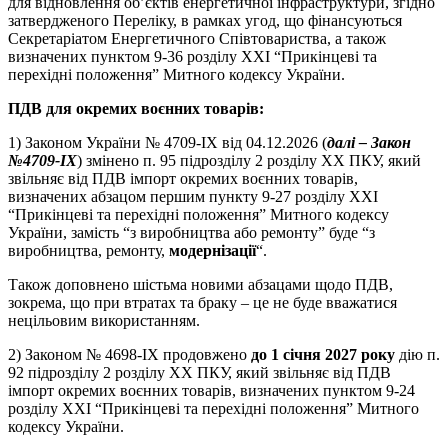
для відновлення об’єктів енергетичної інфраструктури, згідно
затвердженого Переліку, в рамках угод, що фінансуються
Секретаріатом Енергетичного Співтовариства, а також
визначених пунктом 9-36 розділу XXI “Прикінцеві та
перехідні положення” Митного кодексу України.
ПДВ для окремих воєнних товарів:
1) Законом України № 4709-IX від 04.12.2026 (
далі – Закон
№
4709-IX
) змінено п. 95 підрозділу 2 розділу ХХ ПКУ, який
звільняє від ПДВ імпорт окремих воєнних товарів,
визначених абзацом першим пункту 9-27 розділу XXI
“Прикінцеві та перехідні положення” Митного кодексу
України, замість “з виробництва або ремонту” буде “з
виробництва, ремонту,
модернізації
“.
Також доповнено шістьма новими абзацами щодо ПДВ,
зокрема, що при втратах та браку – це не буде вважатися
нецільовим використанням.
2) Законом № 4698-IX продовжено
до 1 січня 2027 року
дію п.
92 підрозділу 2 розділу ХХ ПКУ, який звільняє від ПДВ
імпорт окремих воєнних товарів, визначених пунктом 9-24
розділу XXI “Прикінцеві та перехідні положення” Митного
кодексу України.