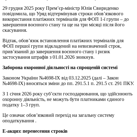
29 грудня 2025 року Премʼєр-міністр Юлія Свириденко
повідомила, що Уряд відтермінував строки обов’язкового
використання платіжних терміналів для ФОП 1-ї групи – до
завершення воєнного стану та ще на три місяці після його
скасування.
Відтак, обов’язок встановлення платіжних терміналів для
ФОП першої групи відкладений на невизначений строк,
прив’язаний до завершення воєнного стану і ризик
застосування штрафів з 01.01.2026 зникнув.
Заборона охоронної діяльності на спрощеній системі
Законом України №4698-IX від 03.12.2025 (далі – Закон
№4698-IX) вносяться зміни до пп. 291.5.1 п. 291.5 ст. 291 ПКУ.
З 1 січня 2026 року суб’єкти господарювання, що здійснюють
охоронну діяльність, не можуть бути платниками єдиного
податку 1–3 груп.
Це означає обов’язковий перехід на загальну систему
оподаткування .
Е-акциз: перенесення строків