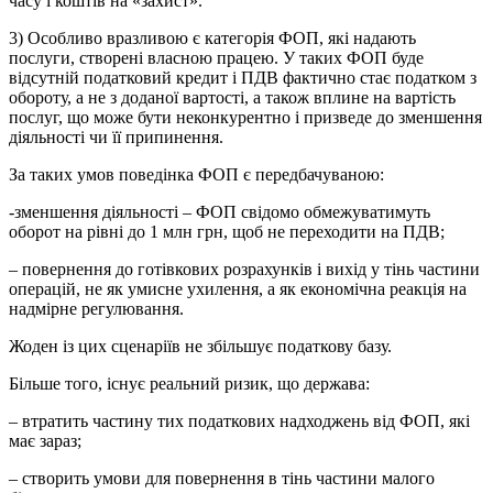
часу і коштів на «захист».
3) Особливо вразливою є категорія ФОП, які надають
послуги, створені власною працею. У таких ФОП буде
відсутній податковий кредит і ПДВ фактично стає податком з
обороту, а не з доданої вартості, а також вплине на вартість
послуг, що може бути неконкурентно і призведе до зменшення
діяльності чи її припинення.
За таких умов поведінка ФОП є передбачуваною:
-зменшення діяльності – ФОП свідомо обмежуватимуть
оборот на рівні до 1 млн грн, щоб не переходити на ПДВ;
– повернення до готівкових розрахунків і вихід у тінь частини
операцій, не як умисне ухилення, а як економічна реакція на
надмірне регулювання.
Жоден із цих сценаріїв не збільшує податкову базу.
Більше того, існує реальний ризик, що держава:
– втратить частину тих податкових надходжень від ФОП, які
має зараз;
– створить умови для повернення в тінь частини малого