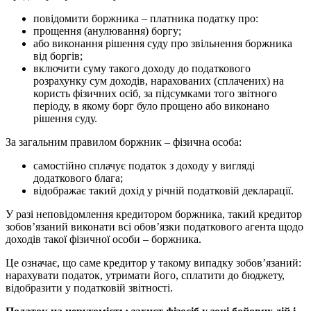
повідомити боржника – платника податку про:
прощення (анулювання) боргу;
або виконання рішення суду про звільнення боржника
від боргів;
включити суму такого доходу до податкового
розрахунку сум доходів, нарахованих (сплачених) на
користь фізичних осіб, за підсумками того звітного
періоду, в якому борг було прощено або виконано
рішення суду.
За загальним правилом боржник – фізична особа:
самостійно сплачує податок з доходу у вигляді
додаткового блага;
відображає такий дохід у річній податковій декларації.
У разі неповідомлення кредитором боржника, такий кредитор
зобов’язаний виконати всі обов’язки податкового агента щодо
доходів такої фізичної особи – боржника.
Це означає, що саме кредитор у такому випадку зобов’язаний:
нарахувати податок, утримати його, сплатити до бюджету,
відобразити у податковій звітності.