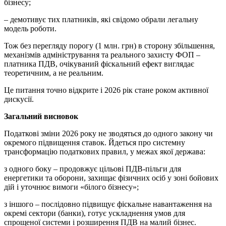
бізнесу;
– демотивує тих платників, які свідомо обрали легальну
модель роботи.
Тож без перегляду порогу (1 млн. грн) в сторону збільшення,
механізмів адміністрування та реального захисту ФОП –
платника ПДВ, очікуваний фіскальний ефект виглядає
теоретичним, а не реальним.
Це питання точно відкрите і 2026 рік стане роком активної
дискусії.
Загальний висновок
Податкові зміни 2026 року не зводяться до одного закону чи
окремого підвищення ставок. Йдеться про системну
трансформацію податкових правил, у межах якої держава:
з одного боку – продовжує цільові ПДВ-пільги для
енергетики та оборони, захищає фізичних осіб у зоні бойових
дій і уточнює вимоги «білого бізнесу»;
з іншого – послідовно підвищує фіскальне навантаження на
окремі сектори (банки), готує ускладнення умов для
спрощеної системи і розширення ПДВ на малий бізнес.