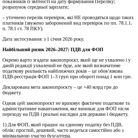
показників із звітності на дату формування Переліку;
розрахунок середньої зарплати;
– уточнено перелік перевірок, які НЕ проводяться щодо таких
платників (звужено заборонений вид перевірок по пп. 78.1.1.
п. 78.1 ст. 78 ПКУ).
Дата застосування: з 1 січня 2026 року.
Найбільший ризик 2026–2027: ПДВ для ФОП
Окремо варто згадати законопроєкт, який ще не ухвалено і у
даній редакції ухвалений не буде, але який визначатиме
податкову реальність найближчих років – це обов’язкова
ПДВ-реєстрація ФОП 1–3 груп при обороті понад 1 млн грн.
Декларована мета законопроєкту – це +40 млрд грн до
бюджету.
Однак цей законопроєкт не враховує фактичне податкове та
адміністративне навантаження, яке виникає для ФОП після
переходу на ПДВ і реальні наслідки для держави і бюджету.
1) Для ФОП, який працює на єдиному податку без ПДВ,
облік: простий, дешевий, часто ведеться самостійно або з
мінімальною участю бухгалтера.