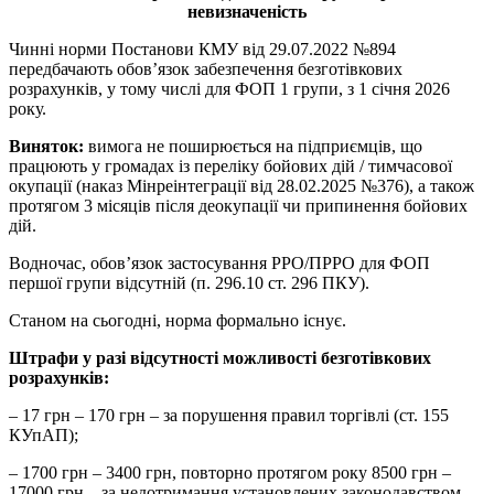
невизначеність
Чинні норми Постанови КМУ від 29.07.2022 №894
передбачають обов’язок забезпечення безготівкових
розрахунків, у тому числі для ФОП 1 групи, з 1 січня 2026
року.
Виняток:
вимога не поширюється на підприємців, що
працюють у громадах із переліку бойових дій / тимчасової
окупації (наказ Мінреінтеграції від 28.02.2025 №376), а також
протягом 3 місяців після деокупації чи припинення бойових
дій.
Водночас, обов’язок застосування РРО/ПРРО для ФОП
першої групи відсутній (п. 296.10 ст. 296 ПКУ).
Станом на сьогодні, норма формально існує.
Штрафи у разі відсутності можливості безготівкових
розрахунків:
– 17 грн – 170 грн – за порушення правил торгівлі (ст. 155
КУпАП);
– 1700 грн – 3400 грн, повторно протягом року 8500 грн –
17000 грн – за недотримання установлених законодавством