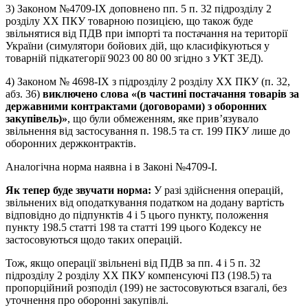
3) Законом №4709-IX доповнено пп. 5 п. 32 підрозділу 2
розділу ХХ ПКУ товарною позицією, що також буде
звільнятися від ПДВ при імпорті та постачання на території
України (симулятори бойових дій, що класифікуються у
товарній підкатегорії 9023 00 80 00 згідно з УКТ ЗЕД).
4) Законом № 4698-IX з підрозділу 2 розділу ХХ ПКУ (п. 32,
абз. 36)
виключено слова «(в частині постачання товарів за
державними контрактами (договорами) з оборонних
закупівель)»
, що були обмеженням, яке прив’язувало
звільнення від застосування п. 198.5 та ст. 199 ПКУ лише до
оборонних держконтрактів.
Аналогічна норма наявна і в Законі №4709-I.
Як тепер буде звучати норма:
У разі здійснення операцій,
звільнених від оподаткування податком на додану вартість
відповідно до підпунктів 4 і 5 цього пункту, положення
пункту 198.5 статті 198 та статті 199 цього Кодексу не
застосовуються щодо таких операцій.
Тож, якщо операції звільнені від ПДВ за пп. 4 і 5 п. 32
підрозділу 2 розділу ХХ ПКУ компенсуючі ПЗ (198.5) та
пропорційний розподіл (199) не застосовуються взагалі, без
уточнення про оборонні закупівлі.