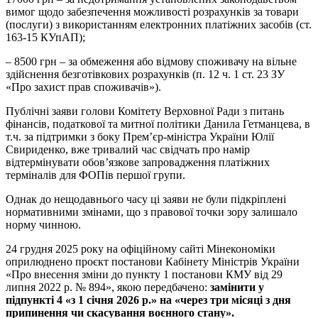
вимог щодо забезпечення можливості розрахунків за товари
(послуги) з використанням електронних платіжних засобів (ст.
163-15 КУпАП);
– 8500 грн – за обмеження або відмову споживачу на вільне
здійснення безготівкових розрахунків (п. 12 ч. 1 ст. 23 ЗУ
«Про захист прав споживачів»).
Публічні заяви голови Комітету Верховної Ради з питань
фінансів, податкової та митної політики Данила Гетманцева, в
т.ч. за підтримки з боку Прем’єр-міністра України Юлії
Свириденко, вже тривалий час свідчать про намір
відтермінувати обов’язкове запровадження платіжних
терміналів для ФОПів першої групи.
Однак до нещодавнього часу ці заяви не були підкріплені
нормативними змінами, що з правової точки зору залишало
норму чинною.
24 грудня 2025 року на офіційному сайті Мінекономіки
оприлюднено проєкт постанови Кабінету Міністрів України
«Про внесення зміни до пункту 1 постанови КМУ від 29
липня 2022 р. № 894», якою передбачено:
замінити у
підпункті 4 «з 1 січня 2026 р.» на «через три місяці з дня
припинення чи скасування воєнного стану».