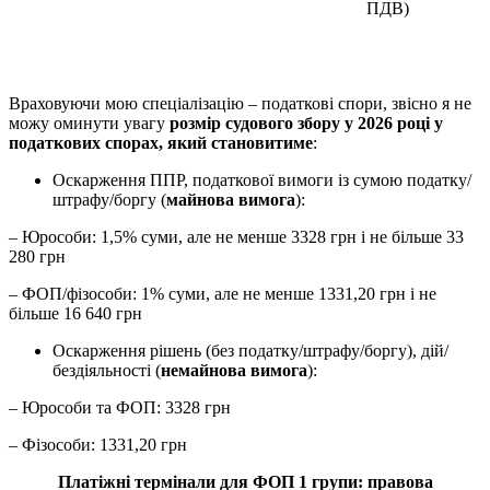
ПДВ)
Враховуючи мою спеціалізацію – податкові спори, звісно я не
можу оминути увагу
розмір судового збору у 2026 році у
податкових спорах, який становитиме
:
Оскарження ППР, податкової вимоги із сумою податку/
штрафу/боргу (
майнова вимога
):
– Юрособи: 1,5% суми, але не менше 3328 грн і не більше 33
280 грн
– ФОП/фізособи: 1% суми, але не менше 1331,20 грн і не
більше 16 640 грн
Оскарження рішень (без податку/штрафу/боргу), дій/
бездіяльності (
немайнова вимога
):
– Юрособи та ФОП: 3328 грн
– Фізособи: 1331,20 грн
Платіжні термінали для ФОП 1 групи: правова