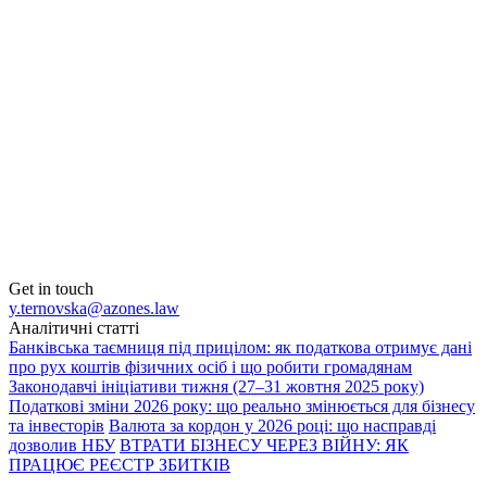
Get in touch
y.ternovska@azones.law
Аналітичні статті
Банківська таємниця під прицілом: як податкова отримує дані
про рух коштів фізичних осіб і що робити громадянам
Законодавчі ініціативи тижня (27–31 жовтня 2025 року)
Податкові зміни 2026 року: що реально змінюється для бізнесу
та інвесторів
Валюта за кордон у 2026 році: що насправді
дозволив НБУ
ВТРАТИ БІЗНЕСУ ЧЕРЕЗ ВІЙНУ: ЯК
ПРАЦЮЄ РЕЄСТР ЗБИТКІВ