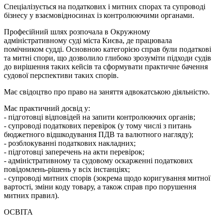
Спеціалізується на податкових і митних спорах та супроводі
бізнесу у взаємовідносинах із контролюючими органами.
Професійний шлях розпочала в Окружному
адміністративному суді міста Києва, де працювала
помічником судді. Основною категорією справ були податкові
та митні спори, що дозволило глибоко зрозуміти підходи судів
до вирішення таких кейсів та сформувати практичне бачення
судової перспективи таких спорів.
Має свідоцтво про право на заняття адвокатською діяльністю.
Має практичний досвід у:
- підготовці відповідей на запити контролюючих органів;
- супроводі податкових перевірок (у тому числі з питань
бюджетного відшкодування ПДВ та валютного нагляду);
- розблокуванні податкових накладних;
- підготовці заперечень на акти перевірок;
- адміністративному та судовому оскарженні податкових
повідомлень-рішень у всіх інстанціях;
- супроводі митних спорів (зокрема щодо коригування митної
вартості, зміни коду товару, а також справ про порушення
митних правил).
ОСВІТА