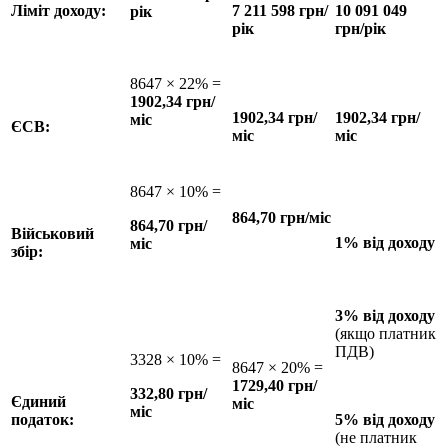
Ліміт доходу:
7 211 598 грн/
10 091 049
рік
рік
грн/рік
8647 × 22% =
1902,34 грн/
1902,34 грн/
1902,34 грн/
міс
ЄСВ:
міс
міс
8647 × 10% =
864,70 грн/міс
864,70 грн/
Військовий
1% від доходу
міс
збір:
3% від доходу
(якщо платник
ПДВ)
3328 × 10% =
8647 × 20% =
1729,40 грн/
332,80 грн/
Єдиний
міс
міс
податок:
5% від доходу
(не платник