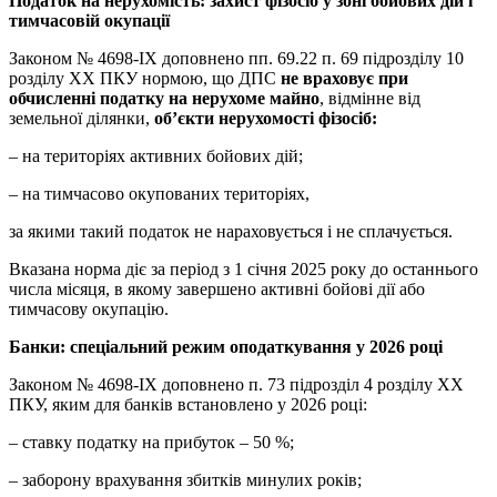
Податок на нерухомість: захист фізосіб у зоні бойових дій і
тимчасовій окупації
Законом № 4698-IX доповнено пп. 69.22 п. 69 підрозділу 10
розділу ХХ ПКУ нормою, що ДПС
не враховує при
обчисленні податку на нерухоме майно
, відмінне від
земельної ділянки,
об’єкти нерухомості фізосіб:
– на територіях активних бойових дій;
– на тимчасово окупованих територіях,
за якими такий податок не нараховується і не сплачується.
Вказана норма діє за період з 1 січня 2025 року до останнього
числа місяця, в якому завершено активні бойові дії або
тимчасову окупацію.
Банки: спеціальний режим оподаткування у 2026 році
Законом № 4698-IX доповнено п. 73 підрозділ 4 розділу ХХ
ПКУ, яким для банків встановлено у 2026 році:
– ставку податку на прибуток – 50 %;
– заборону врахування збитків минулих років;