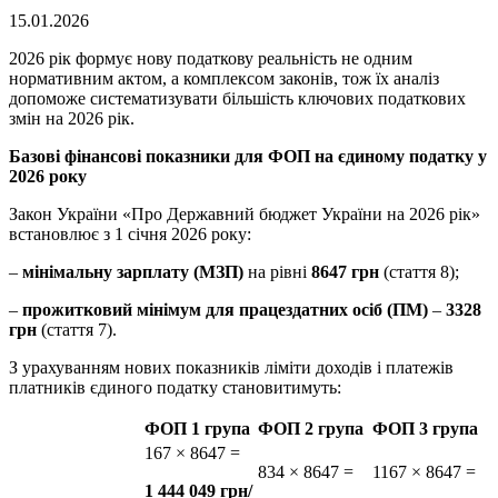
15.01.2026
2026 рік формує нову податкову реальність не одним
нормативним актом, а комплексом законів, тож їх аналіз
допоможе систематизувати більшість ключових податкових
змін на 2026 рік.
Базові фінансові показники для ФОП на єдиному податку у
2026 року
Закон України «Про Державний бюджет України на 2026 рік»
встановлює з 1 січня 2026 року:
–
мінімальну зарплату (МЗП)
на рівні
8647 грн
(стаття 8);
–
прожитковий мінімум для працездатних осіб (ПМ)
–
3328
грн
(стаття 7).
З урахуванням нових показників ліміти доходів і платежів
платників єдиного податку становитимуть:
ФОП 1 група
ФОП 2 група
ФОП 3 група
167 × 8647 =
834 × 8647 =
1167 × 8647 =
1 444 049 грн/