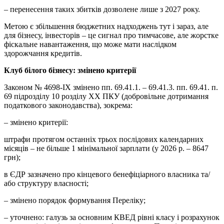
– перенесення таких збитків дозволене лише з 2027 року.
Метою є збільшення бюджетних надходжень тут і зараз, але
для бізнесу, інвесторів – це сигнал про тимчасове, але жорстке
фіскальне навантаження, що може мати наслідком
здорожчання кредитів.
Клуб білого бізнесу: змінено критерії
Законом № 4698-IX змінено пп. 69.41.1. – 69.41.3. пп. 69.41. п.
69 підрозділу 10 розділу ХХ ПКУ (добровільне дотримання
податкового законодавства), зокрема:
– змінено критерії:
штрафи протягом останніх трьох послідових календарних
місяців – не більше 1 мінімальної зарплати (у 2026 р. – 8647
грн);
в ЄДР зазначено про кінцевого бенефіціарного власника та/
або структуру власності;
– змінено порядок формування Переліку;
– уточнено: галузь за основним КВЕД рівні класу і розрахунок