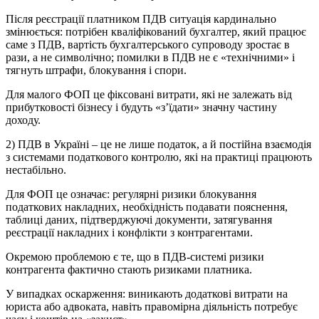
Після реєстрації платником ПДВ ситуація кардинально
змінюється: потрібен кваліфікований бухгалтер, який працює
саме з ПДВ, вартість бухгалтерського супроводу зростає в
рази, а не символічно; помилки в ПДВ не є «технічними» і
тягнуть штрафи, блокування і спори.
Для малого ФОП це фіксовані витрати, які не залежать від
прибутковості бізнесу і будуть «з’їдати» значну частину
доходу.
2) ПДВ в Україні – це не лише податок, а й постійна взаємодія
з системами податкового контролю, які на практиці працюють
нестабільно.
Для ФОП це означає: регулярні ризики блокування
податкових накладних, необхідність подавати пояснення,
таблиці даних, підтверджуючі документи, затягування
реєстрації накладних і конфлікти з контрагентами.
Окремою проблемою є те, що в ПДВ-системі ризики
контрагента фактично стають ризиками платника.
У випадках оскарження: виникають додаткові витрати на
юриста або адвоката, навіть правомірна діяльність потребує