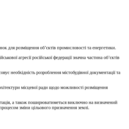
нок для розміщення об’єктів промисловості та енергетики.
ькової агресії російської федерації значна частина об’єктів
вує необхідність розроблення містобудівної документації та
рхітектури місцевої ради щодо можливості розміщення
ентація, а також поширюватиметься виключно на визначений
 процесом зміни цільового призначення землі.