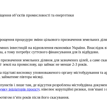
іщення об’єктів промисловості та енергетики
спрощення процедури зміни цільового призначення земельних діля
них інвестицій на відновлення економіки України. Внаслідок війс
 а тому потребує суттєвого фінансування для їх відбудови.
ризначення земельних ділянок для зазначених цілей, а саме скасо
г землі на промислову, що займає не менше 2-3 років.
на підставі висновку уповноваженого органу містобудування та а
, займатиме півтора місяці.
унктів і лише там, де відсутня розроблена містобудівна докум
умку ініціаторів проєкту
, нівелює корупційні ризики, пов’язані з
отягом п’яти років після його скасування.