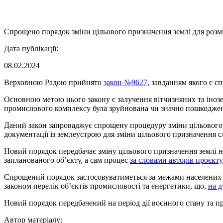
Спрощено порядок зміни цільового призначення землі для розм
Дата публікації:
08.02.2024
Верховною Радою прийнято
закон №9627
, завданням якого є 
Основною метою цього закону є залучення вітчизняних та інозем
промислового комплексу була зруйнована чи значно пошкоджена,
Даний закон запроваджує спрощену процедуру зміни цільового п
документації із землеустрою для зміни цільового призначення с/
Новий порядок передбачає зміну цільового призначення землі 
запланованого об’єкту, а сам процес
за словами авторів проєкту
Спрощений порядок застосовуватиметься за межами населених п
законом перелік обʼєктів промисловості та енергетики, що,
на д
Новий порядок передбачений на період дії воєнного стану та пр
Автор матеріалу: