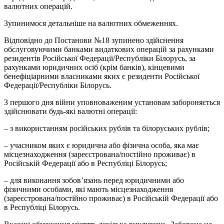
валютних операцій.
Зупинимося детальніше на валютних обмеженнях.
Відповідно до Постанови №18 зупинено здійснення
обслуговуючими банками видаткових операцій за рахунками
резидентів Російської Федерації/Республіки Білорусь, за
рахунками юридичних осіб (крім банків), кінцевими
бенефіціарними власниками яких є резиденти Російської
Федерації/Республіки Білорусь.
З першого дня війни уповноваженим установам забороняється
здійснювати будь-які валютні операції:
– з використанням російських рублів та білоруських рублів;
– учасником яких є юридична або фізична особа, яка має
місцезнаходження (зареєстрована/постійно проживає) в
Російській Федерації або в Республіці Білорусь;
– для виконання зобов’язань перед юридичними або
фізичними особами, які мають місцезнаходження
(зареєстрована/постійно проживає) в Російській Федерації або
в Республіці Білорусь.