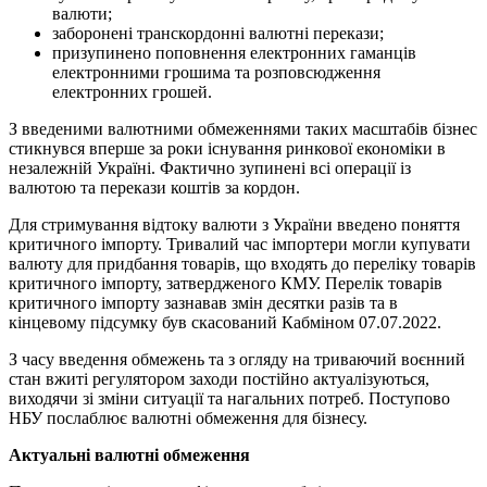
валюти;
заборонені транскордонні валютні перекази;
призупинено поповнення електронних гаманців
електронними грошима та розповсюдження
електронних грошей.
З введеними валютними обмеженнями таких масштабів бізнес
стикнувся вперше за роки існування ринкової економіки в
незалежній Україні. Фактично зупинені всі операції із
валютою та перекази коштів за кордон.
Для стримування відтоку валюти з України введено поняття
критичного імпорту. Тривалий час імпортери могли купувати
валюту для придбання товарів, що входять до переліку товарів
критичного імпорту, затвердженого КМУ. Перелік товарів
критичного імпорту зазнавав змін десятки разів та в
кінцевому підсумку був скасований Кабміном 07.07.2022.
З часу введення обмежень та з огляду на триваючий воєнний
стан вжиті регулятором заходи постійно актуалізуються,
виходячи зі зміни ситуації та нагальних потреб. Поступово
НБУ послаблює валютні обмеження для бізнесу.
Актуальні валютні обмеження