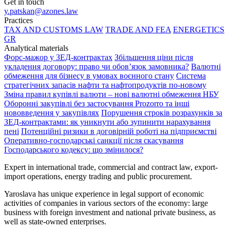
Get in touch
y.patskan@azones.law
Practices
TAX AND CUSTOMS LAW
TRADE AND FEA
ENERGETICS
GR
Analytical materials
Форс-мажор у ЗЕД-контрактах
Збільшення ціни після
укладення договору: право чи обов’язок замовника?
Валютні
обмеження для бізнесу в умовах воєнного стану
Система
стратегічних запасів нафти та нафтопродуктів по-новому
Зміна правил купівлі валюти – нові валютні обмеження НБУ
Оборонні закупівлі без застосування Prozorro та інші
нововведення у закупівлях
Порушення строків розрахунків за
ЗЕД-контрактами: як уникнути або зупинити нарахування
пені
Потенційні ризики в договірній роботі на підприємстві
Оперативно-господарські санкції після скасування
Господарського кодексу: що змінилося?
Expert in international trade, commercial and contract law, export-
import operations, energy trading and public procurement.
Yaroslava has unique experience in legal support of economic
activities of companies in various sectors of the economy: large
business with foreign investment and national private business, as
well as state-owned enterprises.