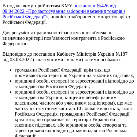
В подальшому, прийняттям КМУ
постанови №426 від
09.04.2022 «Про застосування заборони ввезення товарів з
Російської Федерації»
, повністю заборонено імпорт товарів з
Російської Федерації.
Для розуміння правильності застосування обмежень
визначимо критерії пов’язаності контрагента з Російською
Федерацією.
Відповідно до постанови Кабінету Міністрів України №187
від 03.03.2022 (з наступними змінами) такими особами є:
громадяни Російської Федерації, крім тих, що
проживають на території України на законних підставах;
юридичні особи, створені та зареєстровані відповідно до
законодавства Російської Федерації;
юридичні особи, створені та зареєстровані відповідно до
законодавства України, кінцевим бенефіціарним
власником, членом або учасником (акціонером), що має
частку в статутному капіталі 10 і більше відсотків, якої є
Російська Федерація, громадянин Російської Федерації,
крім того, що проживає на території України на
законних підставах, або юридична особа, створена та
зареєстрована відповідно до законодавства Російської
Федерації;