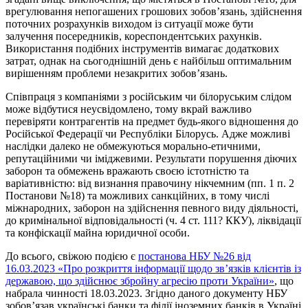
врегулювання непогашених грошових зобов’язань, здійснення
поточних розрахунків виходом із ситуації може бути
залучення посередників, кореспондентських рахунків.
Використання подібних інструментів вимагає додаткових
затрат, однак на сьогоднішній день є найбільш оптимальним
вирішенням проблеми незакритих зобов’язань.
Співпраця з компаніями з російським чи білоруським слідом
може відбутися неусвідомлено, тому вкрай важливо
перевіряти контрагентів на предмет будь-якого відношення до
Російської Федерації чи Республіки Білорусь. Адже можливі
наслідки далеко не обмежуються морально-етичними,
репутаційними чи іміджевими. Результати порушення діючих
заборон та обмежень вражають своєю істотністю та
варіативністю: від визнання правочину нікчемним (пп. 1 п. 2
Постанови №18) та можливих санкційних, в тому числі
міжнародних, заборон на здійснення певного виду діяльності,
до кримінальної відповідальності (ч. 4 ст. 111? ККУ), ліквідації
та конфіскації майна юридичної особи.
До всього, свіжою подією є
постанова НБУ №26 від
16.03.2023 «Про розкриття інформації щодо зв’язків клієнтів із
державою, що здійснює збройну агресію проти України»
, що
набрала чинності 18.03.2023. Згідно даного документу НБУ
зобов’язав українські банки та філії іноземних банків в Україні