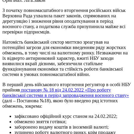
Оригінал: Ліга.Закон
З початку повномасштабного вторгнення російських військ
Верховна Рада ухвалила пакет законів, спрямованих на
дерегуляцію і зниження рівня оподаткування в період
воєнного стану, а податкова служба призупинила майже всі
перевірки підприємців.
Натомість банківський сектор миттєво зреагував на
потенційні загрози для економіки введенням ряду жорстких
обмежень, в тому числі на валютному ринку. Незважаючи на
їх відверто антиринковий характер, вжиті НБУ заходи
виявилися вкрай дієвими, забезпечили стабільне
функціонування економіки та стійкість роботи банківської
системи в умовах повномасштабної війни.
В перший день військового вторгнення регулятор в особі НБУ
прийняв
постанову № 18 від 24.02.2022 «Про роботу
банківської системи в період запровадження воєнного стану»
(далі – Постанова №18), якою було введено ряд істотних
обмежень, зокрема:
зафіксовано офіційний курс станом на 24.02.2022;
обмежено зняття готівки;
заборонено видачу коштів в іноземній валюті;
зупинено роботу валютного ринку, крім продажу