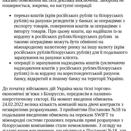
Вказані обмеження містять декілька виключень. Заборона не
поширюється, зокрема, на наступні операції:
переказ коштів (крім російських рублів та білоруських
рублів) на рахунки резидентів у банках за операціями з
експорту товарів, повернення коштів за операціями з
імпорту товарів. При цьому кошти, що надійшли із-за
кордону в російських рублях/білоруських рублях за
такими операціями можуть бути обмінені на
міжнародному валютному ринку на іншу валюту (крім
російських рублів/білоруських рублів) для її подальшого
зарахування на рахунки клієнта.
операції із зарахування надходжень коштів (уключаючи
надходження коштів у російських рублях/білоруських
рублях) із-за кордону на кореспондентський рахунок
банку, відкритий в іншому банку на території України.
До початку військових дій Україна мала тісні торгово-
економічні зв’язки з Білоруссю, передовсім в паливно-
енергетичному секторі. На момент введення обмежень
24.02.2022 велика кількість компаній мала діючі контракти з
незакритими розрахунками. З прийняттям Постанови №18 та
подальшим введенням обмежень на перекази SWIFT та
міжнародні системи грошових переказів прямі розрахунки з
білоруськими компаніями стали неможливими. З огляду на
згадані вище виключення, що містяться в Постанові №18, для