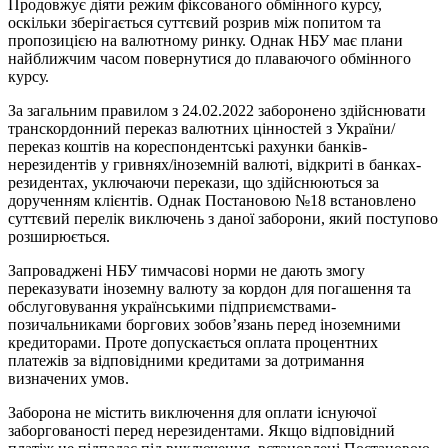
Продовжує діяти режим фіксованого обмінного курсу,
оскільки зберігається суттєвий розрив між попитом та
пропозицією на валютному ринку. Однак НБУ має плани
найближчим часом повернутися до плаваючого обмінного
курсу.
За загальним правилом з 24.02.2022 заборонено здійснювати
транскордонний переказ валютних цінностей з України/
переказ коштів на кореспондентські рахунки банків-
нерезидентів у гривнях/іноземній валюті, відкриті в банках-
резидентах, уключаючи перекази, що здійснюються за
дорученням клієнтів. Однак Постановою №18 встановлено
суттєвий перелік виключень з даної заборони, який поступово
розширюється.
Запроваджені НБУ тимчасові норми не дають змогу
переказувати іноземну валюту за кордон для погашення та
обслуговування українськими підприємствами-
позичальниками боргових зобов’язань перед іноземними
кредиторами. Проте допускається оплата процентних
платежів за відповідними кредитами за дотримання
визначених умов.
Заборона не містить виключення для оплати існуючої
заборгованості перед нерезидентами. Якщо відповідний