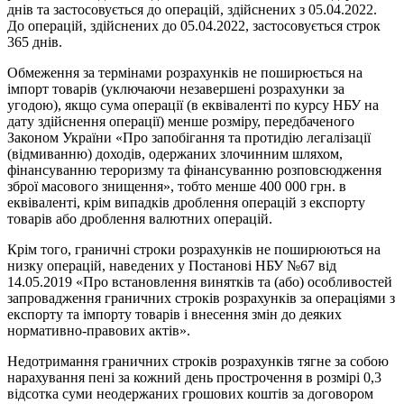
днів та застосовується до операцій, здійснених з 05.04.2022.
До операцій, здійснених до 05.04.2022, застосовується строк
365 днів.
Обмеження за термінами розрахунків не поширюється на
імпорт товарів (уключаючи незавершені розрахунки за
угодою), якщо сума операції (в еквіваленті по курсу НБУ на
дату здійснення операції) менше розміру, передбаченого
Законом України «Про запобігання та протидію легалізації
(відмиванню) доходів, одержаних злочинним шляхом,
фінансуванню тероризму та фінансуванню розповсюдження
зброї масового знищення», тобто менше 400 000 грн. в
еквіваленті, крім випадків дроблення операцій з експорту
товарів або дроблення валютних операцій.
Крім того, граничні строки розрахунків не поширюються на
низку операцій, наведених у Постанові НБУ №67 від
14.05.2019 «Про встановлення винятків та (або) особливостей
запровадження граничних строків розрахунків за операціями з
експорту та імпорту товарів і внесення змін до деяких
нормативно-правових актів».
Недотримання граничних строків розрахунків тягне за собою
нарахування пені за кожний день прострочення в розмірі 0,3
відсотка суми неодержаних грошових коштів за договором