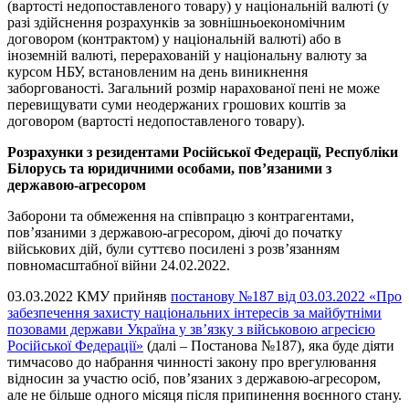
(вартості недопоставленого товару) у національній валюті (у
разі здійснення розрахунків за зовнішньоекономічним
договором (контрактом) у національній валюті) або в
іноземній валюті, перерахованій у національну валюту за
курсом НБУ, встановленим на день виникнення
заборгованості. Загальний розмір нарахованої пені не може
перевищувати суми неодержаних грошових коштів за
договором (вартості недопоставленого товару).
Розрахунки з резидентами Російської Федерації, Республіки
Білорусь та юридичними особами, пов’язаними з
державою-агресором
Заборони та обмеження на співпрацю з контрагентами,
пов’язаними з державою-агресором, діючі до початку
військових дій, були суттєво посилені з розв’язанням
повномасштабної війни 24.02.2022.
03.03.2022 КМУ прийняв
постанову №187 від 03.03.2022 «Про
забезпечення захисту національних інтересів за майбутніми
позовами держави Україна у зв’язку з військовою агресією
Російської Федерації»
(далі – Постанова №187), яка буде діяти
тимчасово до набрання чинності закону про врегулювання
відносин за участю осіб, пов’язаних з державою-агресором,
але не більше одного місяця після припинення воєнного стану.