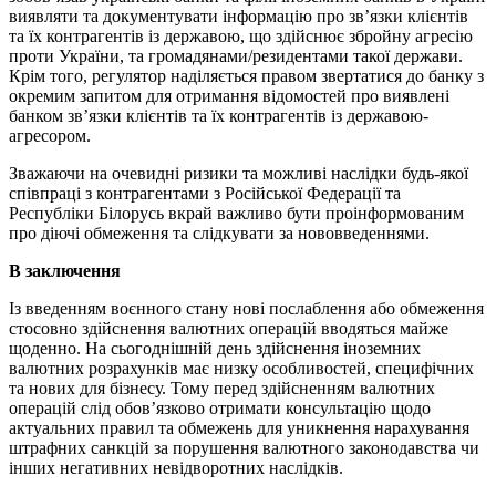
виявляти та документувати інформацію про зв’язки клієнтів
та їх контрагентів із державою, що здійснює збройну агресію
проти України, та громадянами/резидентами такої держави.
Крім того, регулятор наділяється правом звертатися до банку з
окремим запитом для отримання відомостей про виявлені
банком зв’язки клієнтів та їх контрагентів із державою-
агресором.
Зважаючи на очевидні ризики та можливі наслідки будь-якої
співпраці з контрагентами з Російської Федерації та
Республіки Білорусь вкрай важливо бути проінформованим
про діючі обмеження та слідкувати за нововведеннями.
В заключення
Із введенням воєнного стану нові послаблення або обмеження
стосовно здійснення валютних операцій вводяться майже
щоденно. На сьогоднішній день здійснення іноземних
валютних розрахунків має низку особливостей, специфічних
та нових для бізнесу. Тому перед здійсненням валютних
операцій слід обов’язково отримати консультацію щодо
актуальних правил та обмежень для уникнення нарахування
штрафних санкцій за порушення валютного законодавства чи
інших негативних невідворотних наслідків.