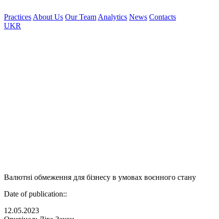
Practices
About Us
Our Team
Analytics
News
Contacts
UKR
Валютні обмеження для бізнесу в умовах воєнного стану
Date of publication::
12.05.2023