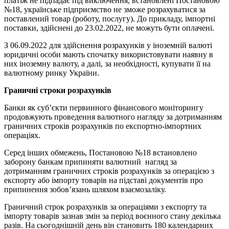
платіж не підпадає під виключення, встановлені Постановою
№18, українське підприємство не зможе розрахуватися за
поставлений товар (роботу, послугу). До прикладу, імпортні
поставки, здійснені до 23.02.2022, не можуть бути оплачені.
З 06.09.2022 для здійснення розрахунків у іноземній валюті
юридичні особи мають спочатку використовувати наявну в
них іноземну валюту, а далі, за необхідності, купувати її на
валютному ринку України.
Граничні строки розрахунків
Банки як суб’єкти первинного фінансового моніторингу
продовжують проведення валютного нагляду за дотриманням
граничних строків розрахунків по експортно-імпортних
операціях.
Серед інших обмежень, Постановою №18 встановлено
заборону банкам припиняти валютний нагляд за
дотриманням граничних строків розрахунків за операцією з
експорту або імпорту товарів на підставі документів про
припинення зобов’язань шляхом взаємозаліку.
Граничний строк розрахунків за операціями з експорту та
імпорту товарів зазнав змін за період воєнного стану декілька
разів. На сьогоднішній день він становить 180 календарних