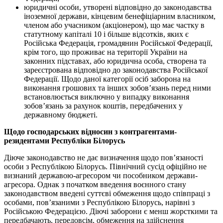
юридичні особи, утворені відповідно до законодавства
іноземної держави, кінцевим бенефіціарним власником,
членом або учасником (акціонером), що має частку в
статутному капіталі 10 і більше відсотків, яких є
Російська Федерація, громадянин Російської Федерації,
крім того, що проживає на території України на
законних підставах, або юридична особа, створена та
зареєстрована відповідно до законодавства Російської
Федерації. Щодо даної категорії осіб заборона на
виконання грошових та інших зобов’язань перед ними
встановлюється виключно у випадку виконання
зобов’язань за рахунок коштів, передбачених у
державному бюджеті.
Щодо господарських відносин з контрагентами-
резидентами Республіки Білорусь
Діюче законодавство не дає визначення щодо пов’язаності
особи з Республікою Білорусь. Північний сусід офіційно не
визнаний державою-агресором чи пособником держави-
агресора. Однак з початком введення воєнного стану
законодавством введені суттєві обмеження щодо співпраці з
особами, пов’язаними з Республікою Білорусь, нарівні з
Російською Федерацією. Діючі заборони є менш жорсткими та
передбачають, передовсім, обмеження на здійснення