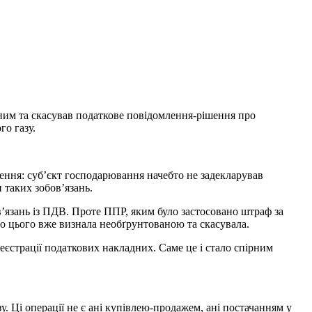
ним та скасував податкове повідомлення-рішення про
го газу.
ення: суб’єкт господарювання начебто не задекларував
 таких зобов’язань.
’язань із ПДВ. Проте ППР, яким було застосовано штраф за
до цього вже визнала необґрунтованою та скасувала.
реєстрації податкових накладних. Саме це і стало спірним
у. Ці операції не є ані купівлею-продажем, ані постачанням у