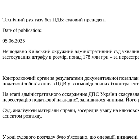
Технічний рух газу без ПДВ: судовий прецедент
Date of publication::
05.06.2025
Нещодавно Київський окружний адміністративний суд ухвалив 
застосування штрафу в розмірі понад 178 млн грн – за нереєстр
Контролюючий орган за результатами документальної позапланов
податкові зобов’язання з ПДВ у взаємовідносинах із контрагенто
На етапі адміністративного оскарження ДПС України скасувала
нереєстрацію податкової накладної, залишилося чинним. Його р
Суд, аналізуючи матеріали справи, зосередив увагу на ключовом
аспектом розгляду.
У ході судового розгляду було з’ясовано, що операції, визначен