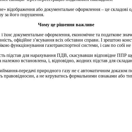
льне» відображення або документальне оформлення – це складові 
фу за його порушення.
Чому це рішення важливе
ак і їхнє документальне оформлення, економічне та податкове зн
вність, офіційне з’ясування всіх обставин справи. І зрештою кон
ікою функціонування газотранспортної системи, і сам по собі не
сть підстав для нарахування ПДВ, скасувавши відповідне ППР ще 
а належно встановлена, і, відповідно, жодних підстав для склад
ймання-передачі природного газу не є автоматичним доказом пос
ть правовідносин, а не керуватись формальними ознаками або т