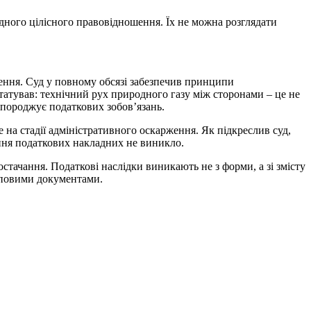
одного цілісного правовідношення. Їх не можна розглядати
ачення. Суд у повному обсязі забезпечив принципи
статував: технічний рух природного газу між сторонами – це не
 породжує податкових зобов’язань.
на стадії адміністративного оскарження. Як підкреслив суд,
ання податкових накладних не виникло.
тачання. Податкові наслідки виникають не з форми, а зі змісту
иповими документами.