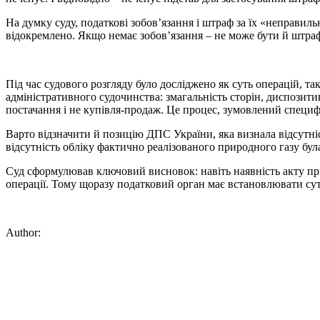
На думку суду, податкові зобов’язання і штраф за їх «неправи
відокремлено. Якщо немає зобов’язання – не може бути й штра
Під час судового розгляду було досліджено як суть операцій, т
адміністративного судочинства: змагальність сторін, диспозити
постачання і не купівля-продаж. Це процес, зумовлений специф
Варто відзначити й позицію ДПС України, яка визнала відсутні
відсутність обліку фактично реалізованого природного газу бул
Суд сформулював ключовий висновок: навіть наявність акту при
операції. Тому щоразу податковий орган має встановлювати су
Author: