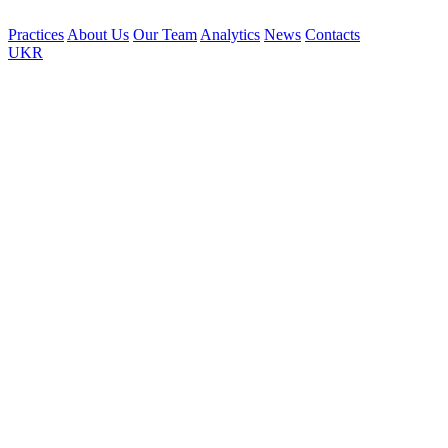
Practices
About Us
Our Team
Analytics
News
Contacts
UKR