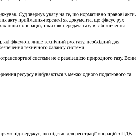
рджував. Суд звернув увагу на те, що нормативно-правові акти,
ня акту приймання-передачі як документа, що фіксує рух
ках інших операцій, таких як передача газу в забезпечення
 які фіксують лише технічний рух газу, необхідний для
забезпечення технічного балансу системи.
зотранспортної системи не є реалізацією природного газу. Вони
вернення ресурсу відбуваються в межах одного податкового та
рямо підтверджує, що підстав для реєстрації операцій з ПДВ