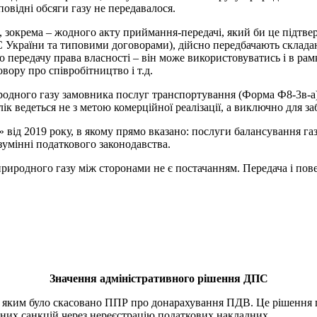
повідні обсяги газу не передавалося.
, зокрема – жодного акту приймання-передачі, який би це підтве
 України та типовими договорами), дійсно передбачають складан
о передачу права власності – він може використовуватись і в рам
овору про співробітництво і т.д.
иродного газу замовника послуг транспортування (Форма Ф8-3в-а),
блік ведеться не з метою комерційної реалізації, а виключно для 
 від 2019 року, в якому прямо вказано: послуги балансування га
умінні податкового законодавства.
 природного газу між сторонами не є постачанням. Передача і по
Значення адміністративного рішення ДПС
 яким було скасовано ППР про донарахування ПДВ. Це рішення п
афних санкцій через нереєстрацію податкових накладних.