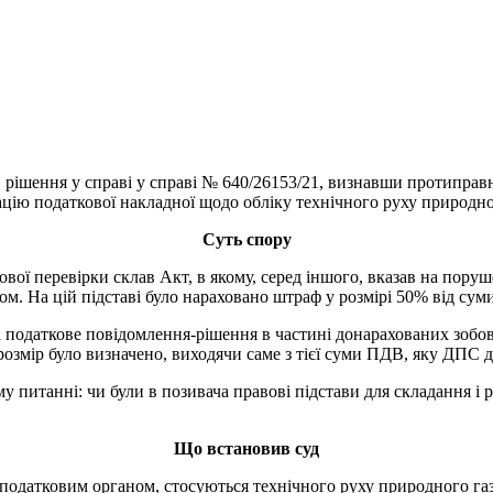
рішення у справі у справі № 640/26153/21, визнавши протиправ
ацію податкової накладної щодо обліку технічного руху природно
Суть спору
ої перевірки склав Акт, в якому, серед іншого, вказав на поруш
м. На цій підставі було нараховано штраф у розмірі 50% від суми
 податкове повідомлення-рішення в частині донарахованих зобов
озмір було визначено, виходячи саме з тієї суми ПДВ, яку ДПС 
у питанні: чи були в позивача правові підстави для складання і 
Що встановив суд
і податковим органом, стосуються технічного руху природного газ