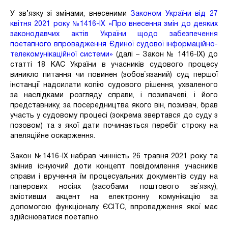
У зв’язку зі змінами, внесеними
Законом України від 27
квітня 2021 року №1416-ІХ «Про внесення змін до деяких
законодавчих актів України щодо забезпечення
поетапного впровадження Єдиної судової інформаційно-
телекомунікаційної системи»
(далі – Закон № 1416-ІХ) до
статті 18 КАС України в учасників судового процесу
виникло питання чи повинен (зобов`язаний) суд першої
інстанції надсилати копію судового рішення, ухваленого
за наслідками розгляду справи, і позивачеві, і його
представнику, за посередництва якого він, позивач, брав
участь у судовому процесі (зокрема звертався до суду з
позовом) та з якої дати починається перебіг строку на
апеляційне оскарження.
Закон №1416-ІХ набрав чинність 26 травня 2021 року та
змінив існуючий доти концепт повідомлення учасників
справи і вручення їм процесуальних документів суду на
паперових носіях (засобами поштового зв`язку),
змістивши акцент на електронну комунікацію за
допомогою функціоналу ЄСІТС, впровадження якої має
здійснюватися поетапно.