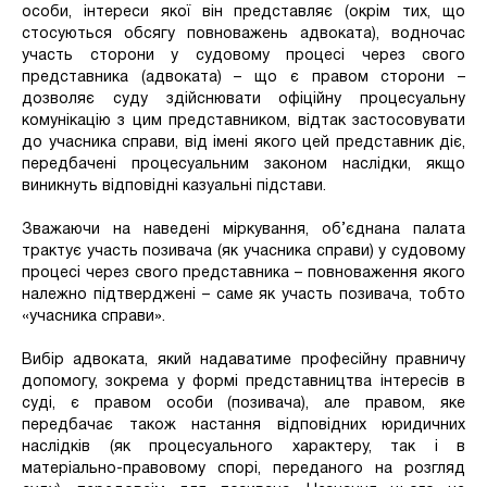
особи, інтереси якої він представляє (окрім тих, що
стосуються обсягу повноважень адвоката), водночас
участь сторони у судовому процесі через свого
представника (адвоката) – що є правом сторони –
дозволяє суду здійснювати офіційну процесуальну
комунікацію з цим представником, відтак застосовувати
до учасника справи, від імені якого цей представник діє,
передбачені процесуальним законом наслідки, якщо
виникнуть відповідні казуальні підстави.
Зважаючи на наведені міркування, об’єднана палата
трактує участь позивача (як учасника справи) у судовому
процесі через свого представника – повноваження якого
належно підтверджені – саме як участь позивача, тобто
«учасника справи».
Вибір адвоката, який надаватиме професійну правничу
допомогу, зокрема у формі представництва інтересів в
суді, є правом особи (позивача), але правом, яке
передбачає також настання відповідних юридичних
наслідків (як процесуального характеру, так і в
матеріально-правовому спорі, переданого на розгляд