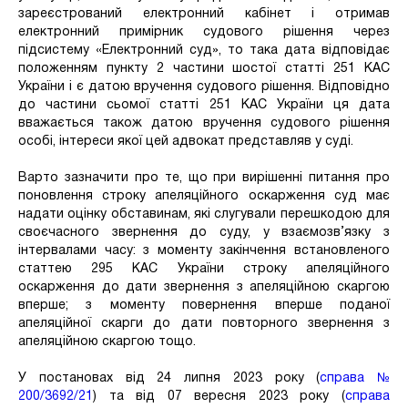
зареєстрований електронний кабінет і отримав
електронний примірник судового рішення через
підсистему «Електронний суд», то така дата відповідає
положенням пункту 2 частини шостої статті 251 КАС
України і є датою вручення судового рішення. Відповідно
до частини сьомої статті 251 КАС України ця дата
вважається також датою вручення судового рішення
особі, інтереси якої цей адвокат представляв у суді.
Варто зазначити про те, що при вирішенні питання про
поновлення строку апеляційного оскарження суд має
надати оцінку обставинам, які слугували перешкодою для
своєчасного звернення до суду, у взаємозв’язку з
інтервалами часу: з моменту закінчення встановленого
статтею 295 КАС України строку апеляційного
оскарження до дати звернення з апеляційною скаргою
вперше; з моменту повернення вперше поданої
апеляційної скарги до дати повторного звернення з
апеляційною скаргою тощо.
У постановах від 24 липня 2023 року (
справа №
200/3692/21
) та від 07 вересня 2023 року (
справа