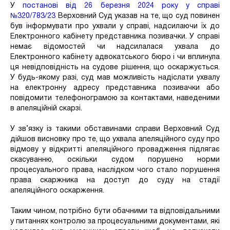
У
постанові від 26 березня 2024 року у справі
№320/783/23
Верховний Суд указав на те, що суд повинен
був інформувати про ухвали у справі, надсилаючи їх до
Електронного кабінету представника позивачки. У справі
немає відомостей чи надсилалася ухвала до
Електронного кабінету адвокатського бюро і чи вплинула
ця невідповідність на судове рішення, що оскаржується.
У будь-якому разі, суд мав можливість надіслати ухвалу
на електронну адресу представника позивачки або
повідомити телефонограмою за контактами, наведеними
в апеляційній скарзі.
У зв’язку із такими обставинами справи Верховний Суд
дійшов висновку про те, що ухвала апеляційного суду про
відмову у відкритті апеляційного провадження підлягає
скасуванню, оскільки судом порушено норми
процесуального права, наслідком чого стало порушення
права скаржника на доступ до суду на стадії
апеляційного оскарження.
Таким чином, потрібно бути обачними та відповідальними
у питаннях контролю за процесуальними документами, які