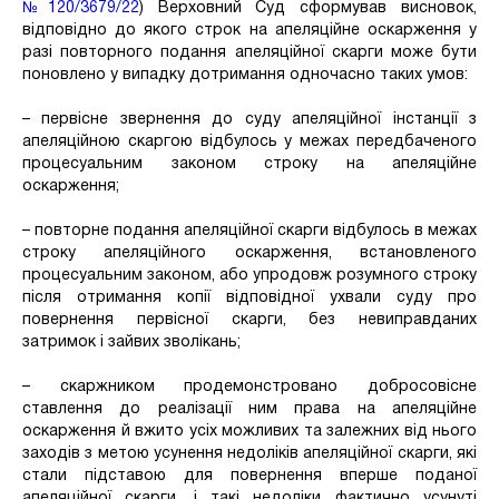
№120/3679/22
) Верховний Суд сформував висновок,
відповідно до якого строк на апеляційне оскарження у
разі повторного подання апеляційної скарги може бути
поновлено у випадку дотримання одночасно таких умов:
– первісне звернення до суду апеляційної інстанції з
апеляційною скаргою відбулось у межах передбаченого
процесуальним законом строку на апеляційне
оскарження;
– повторне подання апеляційної скарги відбулось в межах
строку апеляційного оскарження, встановленого
процесуальним законом, або упродовж розумного строку
після отримання копії відповідної ухвали суду про
повернення первісної скарги, без невиправданих
затримок і зайвих зволікань;
– скаржником продемонстровано добросовісне
ставлення до реалізації ним права на апеляційне
оскарження й вжито усіх можливих та залежних від нього
заходів з метою усунення недоліків апеляційної скарги, які
стали підставою для повернення вперше поданої
апеляційної скарги, і такі недоліки фактично усунуті