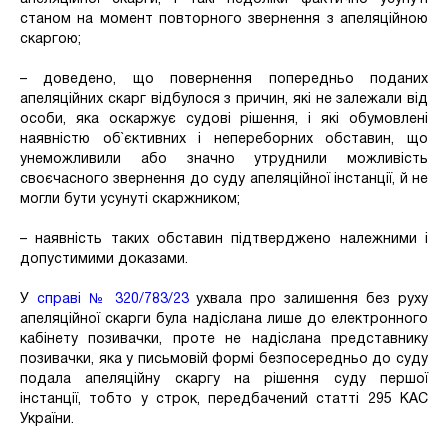
станом на момент повторного звернення з апеляційною
скаргою;
– доведено, що повернення попередньо поданих
апеляційних скарг відбулося з причин, які не залежали від
особи, яка оскаржує судові рішення, і які обумовлені
наявністю об`єктивних і непереборних обставин, що
унеможливили або значно утруднили можливість
своєчасного звернення до суду апеляційної інстанції, й не
могли бути усунуті скаржником;
– наявність таких обставин підтверджено належними і
допустимими доказами.
У
справі № 320/783/23
ухвала про залишення без руху
апеляційної скарги була надіслана лише до електронного
кабінету позивачки, проте не надіслана представнику
позивачки, яка у письмовій формі безпосередньо до суду
подала апеляційну скаргу на рішення суду першої
інстанції, тобто у строк, передбачений статті 295 КАС
України.