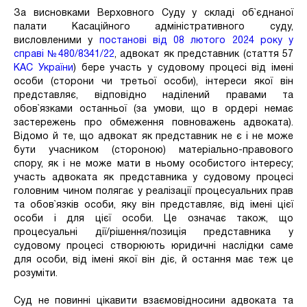
За висновками Верховного Суду у складі об`єднаної
палати Касаційного адміністративного суду,
висловленими у
постанові від 08 лютого 2024 року у
справі №480/8341/22
, адвокат як представник (стаття 57
КАС України
) бере участь у судовому процесі від імені
особи (сторони чи третьої особи), інтереси якої він
представляє, відповідно наділений правами та
обов`язками останньої (за умови, що в ордері немає
застережень про обмеження повноважень адвоката).
Відомо й те, що адвокат як представник не є і не може
бути учасником (стороною) матеріально-правового
спору, як і не може мати в ньому особистого інтересу;
участь адвоката як представника у судовому процесі
головним чином полягає у реалізації процесуальних прав
та обов`язків особи, яку він представляє, від імені цієї
особи і для цієї особи. Це означає також, що
процесуальні дії/рішення/позиція представника у
судовому процесі створюють юридичні наслідки саме
для особи, від імені якої він діє, й остання має теж це
розуміти.
Суд не повинні цікавити взаємовідносини адвоката та