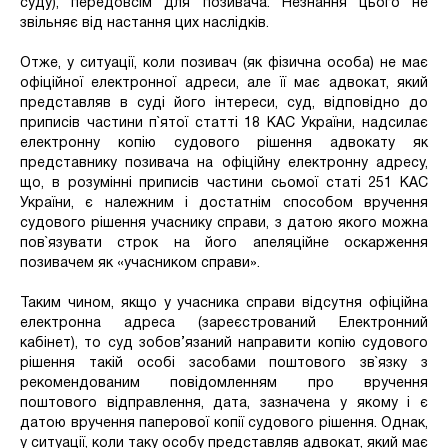
суду), передовсім для позивача. Незнання цього не
звільняє від настання цих наслідків.
Отже, у ситуації, коли позивач (як фізична особа) не має
офіційної електронної адреси, але її має адвокат, який
представляв в суді його інтереси, суд, відповідно до
приписів частини п`ятої статті 18 КАС України, надсилає
електронну копію судового рішення адвокату як
представнику позивача на офіційну електронну адресу,
що, в розумінні приписів частини сьомої статі 251 КАС
України, є належним і достатнім способом вручення
судового рішення учаснику справи, з датою якого можна
пов`язувати строк на його апеляційне оскарження
позивачем як «учасником справи».
Таким чином, якщо у учасника справи відсутня офіційна
електронна адреса (зареєстрований Електронний
кабінет), то суд зобов’язаний направити копію судового
рішення такій особі засобами поштового зв`язку з
рекомендованим повідомленням про вручення
поштового відправлення, дата, зазначена у якому і є
датою вручення паперової копії судового рішення. Однак,
у ситуації, коли таку особу представляв адвокат, який має