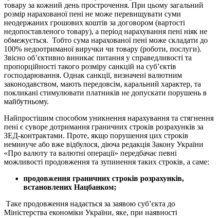
товару за кожний день прострочення. При цьому загальний
розмір нарахованої пені не може перевищувати суми
неодержаних грошових коштів за договором (вартості
недопоставленого товару), а період нарахування пені ніяк не
обмежується. Тобто сума нарахованої пені може складати до
100% недоотриманої виручки чи товару (роботи, послуги).
Звісно об’єктивно виникає питання у справедливості та
пропорційності такого розміру санкцій на суб’єктів
господарювання. Однак санкції, визначені валютним
законодавством, мають передовсім, каральний характер, та
покликані стимулювати платників не допускати порушень в
майбутньому.
Найпростішим способом уникнення нарахування та стягнення
пені є суворе дотримання граничних строків розрахунків за
ЗЕД-контрактами. Проте, якщо порушення цих строків
неминуче або вже відбулося, діюча редакція Закону України
«Про валюту та валютні операції» передбачає певні
можливості продовження та зупинення таких строків, а саме:
продовження граничних строків розрахунків,
встановлених Нацбанком;
Таке продовження надається за заявою суб’єкта до
Міністерства економіки України, яке, при наявності