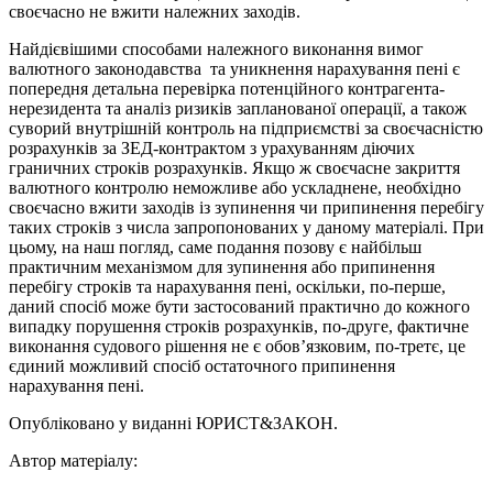
своєчасно не вжити належних заходів.
Найдієвішими способами належного виконання вимог
валютного законодавства та уникнення нарахування пені є
попередня детальна перевірка потенційного контрагента-
нерезидента та аналіз ризиків запланованої операції, а також
суворий внутрішній контроль на підприємстві за своєчасністю
розрахунків за ЗЕД-контрактом з урахуванням діючих
граничних строків розрахунків. Якщо ж своєчасне закриття
валютного контролю неможливе або ускладнене, необхідно
своєчасно вжити заходів із зупинення чи припинення перебігу
таких строків з числа запропонованих у даному матеріалі. При
цьому, на наш погляд, саме подання позову є найбільш
практичним механізмом для зупинення або припинення
перебігу строків та нарахування пені, оскільки, по-перше,
даний спосіб може бути застосований практично до кожного
випадку порушення строків розрахунків, по-друге, фактичне
виконання судового рішення не є обов’язковим, по-третє, це
єдиний можливий спосіб остаточного припинення
нарахування пені.
Опубліковано у виданні ЮРИСТ&ЗАКОН.
Автор матеріалу: