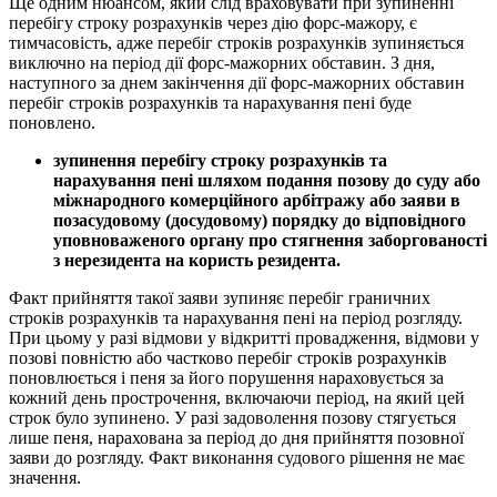
Ще одним нюансом, який слід враховувати при зупиненні
перебігу строку розрахунків через дію форс-мажору, є
тимчасовість, адже перебіг строків розрахунків зупиняється
виключно на період дії форс-мажорних обставин. З дня,
наступного за днем закінчення дії форс-мажорних обставин
перебіг строків розрахунків та нарахування пені буде
поновлено.
зупинення перебігу строку розрахунків та
нарахування пені шляхом подання позову до суду або
міжнародного комерційного арбітражу або заяви в
позасудовому (досудовому) порядку до відповідного
уповноваженого органу про стягнення заборгованості
з нерезидента на користь резидента.
Факт прийняття такої заяви зупиняє перебіг граничних
строків розрахунків та нарахування пені на період розгляду.
При цьому у разі відмови у відкритті провадження, відмови у
позові повністю або частково перебіг строків розрахунків
поновлюється і пеня за його порушення нараховується за
кожний день прострочення, включаючи період, на який цей
строк було зупинено. У разі задоволення позову стягується
лише пеня, нарахована за період до дня прийняття позовної
заяви до розгляду. Факт виконання судового рішення не має
значення.