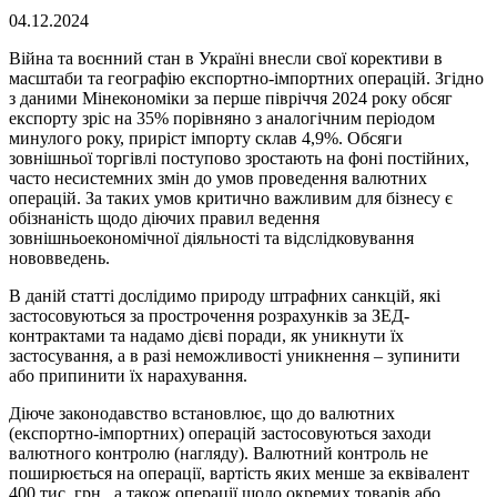
04.12.2024
Війна та воєнний стан в Україні внесли свої корективи в
масштаби та географію експортно-імпортних операцій. Згідно
з даними Мінекономіки за перше півріччя 2024 року обсяг
експорту зріс на 35% порівняно з аналогічним періодом
минулого року, приріст імпорту склав 4,9%. Обсяги
зовнішньої торгівлі поступово зростають на фоні постійних,
часто несистемних змін до умов проведення валютних
операцій. За таких умов критично важливим для бізнесу є
обізнаність щодо діючих правил ведення
зовнішньоекономічної діяльності та відслідковування
нововведень.
В даній статті дослідимо природу штрафних санкцій, які
застосовуються за прострочення розрахунків за ЗЕД-
контрактами та надамо дієві поради, як уникнути їх
застосування, а в разі неможливості уникнення – зупинити
або припинити їх нарахування.
Діюче законодавство встановлює, що до валютних
(експортно-імпортних) операцій застосовуються заходи
валютного контролю (нагляду). Валютний контроль не
поширюється на операції, вартість яких менше за еквівалент
400 тис. грн., а також операції щодо окремих товарів або