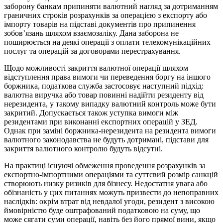
заборону банкам припиняти валютний нагляд за дотриманням
граничних строків розрахунків за операцією з експорту або
імпорту товарів на підставі документів про припинення
зобов’язань шляхом взаємозаліку. Дана заборона не
поширюється на деякі операції з оплати телекомунікаційних
послуг та операцій за договорами перестрахування.
Щодо можливості закриття валютної операції шляхом
відступлення права вимоги чи переведення боргу на іншого
боржника, податкова служба застосовує наступний підхід:
валютна виручка або товар повинні надійти резиденту від
нерезидента, у такому випадку валютний контроль може бути
закритий. Допускається також уступка вимоги між
резидентами при виконанні експортних операцій у ЗЕД.
Однак при заміні боржника-нерезидента на резидента вимоги
валютного законодавства не будуть дотримані, підстави для
закриття валютного контролю будуть відсутні.
На практиці існуючі обмеження проведення розрахунків за
експортно-імпортними операціями та суттєвий розмір санкцій
створюють низку ризиків для бізнесу. Недостатня увага або
обізнаність у цих питаннях можуть призвести до непоправних
наслідків: окрім втрат від невдалої угоди, резидент з високою
ймовірністю буде оштрафований податковою на суму, що
може сягати суми операції, навіть без його прямої вини, якщо