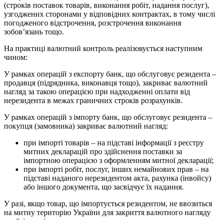
(строків поставок товарів, виконання робіт, надання послуг),
узгоджених сторонами у відповідних контрактах, в тому числі
погодженого відстрочення, розстрочення виконання
зобов’язань тощо.
На практиці валютний контроль реалізовується наступним
чином:
У рамках операцій з експорту банк, що обслуговує резидента –
продавця (підрядника, виконавця тощо), закриває валютний
нагляд за такою операцією при надходженні оплати від
нерезидента в межах граничних строків розрахунків.
У рамках операцій з імпорту банк, що обслуговує резидента –
покупця (замовника) закриває валютний нагляд:
при імпорті товарів – на підставі інформації з реєстру
митних декларацій про здійснення поставки за
імпортною операцією з оформленням митної декларації;
при імпорті робіт, послуг, інших немайнових прав – на
підставі наданого нерезидентом акта, рахунка (інвойсу)
або іншого документа, що засвідчує їх надання.
У разі, якщо товар, що імпортується резидентом, не ввозиться
на митну територію України для закриття валютного нагляду