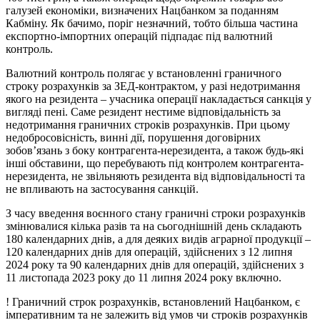
галузей економіки, визначених Нацбанком за поданням
Кабміну. Як бачимо, поріг незначний, тобто більша частина
експортно-імпортних операцій підпадає під валютний
контроль.
Валютний контроль полягає у встановленні граничного
строку розрахунків за ЗЕД-контрактом, у разі недотримання
якого на резидента – учасника операції накладається санкція у
вигляді пені. Саме резидент нестиме відповідальність за
недотримання граничних строків розрахунків. При цьому
недобросовісність, винні дії, порушення договірних
зобов’язань з боку контрагента-нерезидента, а також будь-які
інші обставини, що перебувають під контролем контрагента-
нерезидента, не звільняють резидента від відповідальності та
не впливають на застосування санкцій.
З часу введення воєнного стану граничні строки розрахунків
змінювалися кілька разів та на сьогоднішній день складають
180 календарних днів, а для деяких видів аграрної продукції –
120 календарних днів для операцій, здійснених з 12 липня
2024 року та 90 календарних днів для операцій, здійснених з
11 листопада 2023 року до 11 липня 2024 року включно.
! Граничний строк розрахунків, встановлений Нацбанком, є
імперативним та не залежить від умов чи строків розрахунків