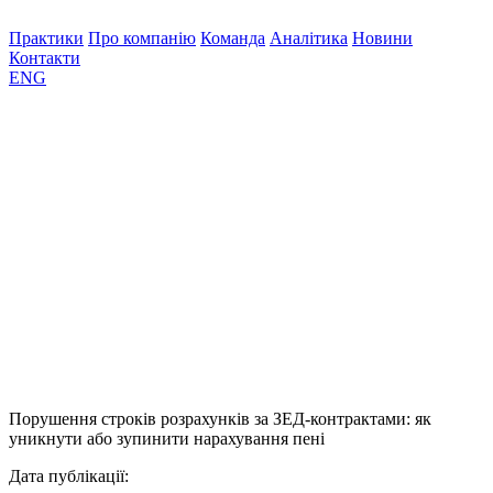
Практики
Про компанію
Команда
Аналітика
Новини
Контакти
ENG
Порушення строків розрахунків за ЗЕД-контрактами: як
уникнути або зупинити нарахування пені
Дата публікації: