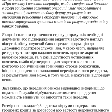
«Про валюту і валютні операції», який є спеціальним Законом
в сфері здійснення валютних операцій і має прерогативу в
застосуванні, визначено єдину форму розрахунків за
операціями резидентів з експорту товарів і це виключно
шляхом зарахування грошових коштів на рахунки резидентів у
банках України.
Якщо зі спливом граничного строку розрахунків необхідні
документи або підтвердження закриття валютного нагляду
відсутні, обслуговуючий банк передає інформацію до
Державної податкової служби, яка, у свою чергу, направляє
резиденту запит про надання пояснень щодо незакритої
валютної операції, та, у разі відсутності мотивованих
пояснень та/або підтверджень для закриття валютного
контролю або зупинення граничних строків розрахунків,
ініціює проведення позапланової перевірки такого резидента,
за результатами якої може, в тому числі, нарахувати відповідну
пеню.
Зауважимо, що передання банком відповідної інформації до
податкової служби відбувається автоматично, відсутня
можливість вплинути чи запобігти такій передачі.
Розмір пені складає 0,3 відсотка від суми неодержаних
грошових коштів за договором або вартості недопоставленого