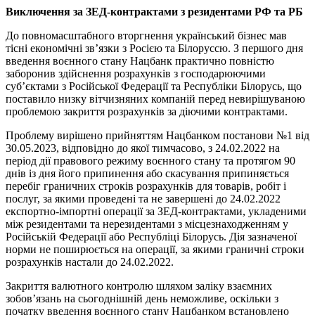
Виключення за ЗЕД-контрактами з резидентами РФ та РБ
До повномасштабного вторгнення український бізнес мав
тісні економічні зв’язки з Росією та Білоруссю. З першого дня
введення воєнного стану Нацбанк практично повністю
заборонив здійснення розрахунків з господарюючими
суб’єктами з Російської Федерації та Республіки Білорусь, що
поставило низку вітчизняних компаній перед невирішуваною
проблемою закриття розрахунків за діючими контрактами.
Проблему вирішено прийняттям Нацбанком постанови №1 від
30.05.2023, відповідно до якої тимчасово, з 24.02.2022 на
період дії правового режиму воєнного стану та протягом 90
днів із дня його припинення або скасування припиняється
перебіг граничних строків розрахунків для товарів, робіт і
послуг, за якими проведені та не завершені до 24.02.2022
експортно-імпортні операції за ЗЕД-контрактами, укладеними
між резидентами та нерезидентами з місцезнаходженням у
Російській Федерації або Республіці Білорусь. Дія зазначеної
норми не поширюється на операції, за якими граничні строки
розрахунків настали до 24.02.2022.
Закриття валютного контролю шляхом заліку взаємних
зобов’язань на сьогоднішній день неможливе, оскільки з
початку введення воєнного стану Нацбанком встановлено