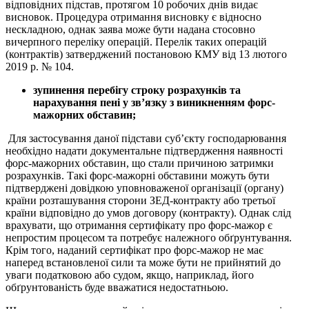
відповідних підстав, протягом 10 робочих днів видає
висновок. Процедура отримання висновку є відносно
нескладною, однак заява може бути надана стосовно
вичерпного переліку операцій. Перелік таких операцій
(контрактів) затверджений постановою КМУ від 13 лютого
2019 р. № 104.
зупинення перебігу строку розрахунків та
нарахування пені у зв’язку з виникненням форс-
мажорних обставин;
Для застосування даної підстави суб’єкту господарювання
необхідно надати документальне підтвердження наявності
форс-мажорних обставин, що стали причиною затримки
розрахунків. Такі форс-мажорні обставини можуть бути
підтверджені довідкою уповноваженої організації (органу)
країни розташування сторони ЗЕД-контракту або третьої
країни відповідно до умов договору (контракту). Однак слід
врахувати, що отримання сертифікату про форс-мажор є
непростим процесом та потребує належного обґрунтування.
Крім того, наданий сертифікат про форс-мажор не має
наперед встановленої сили та може бути не прийнятий до
уваги податковою або судом, якщо, наприклад, його
обґрунтованість буде вважатися недостатньою.