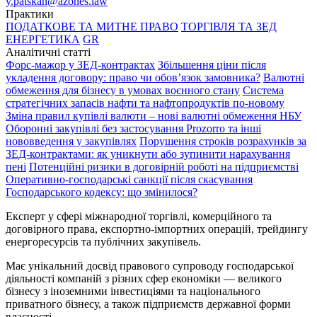
y.patskan@azones.law
Практики
ПОДАТКОВЕ ТА МИТНЕ ПРАВО
ТОРГІВЛЯ ТА ЗЕД
ЕНЕРГЕТИКА
GR
Аналітичні статті
Форс-мажор у ЗЕД-контрактах
Збільшення ціни після
укладення договору: право чи обов’язок замовника?
Валютні
обмеження для бізнесу в умовах воєнного стану
Система
стратегічних запасів нафти та нафтопродуктів по-новому
Зміна правил купівлі валюти – нові валютні обмеження НБУ
Оборонні закупівлі без застосування Prozorro та інші
нововведення у закупівлях
Порушення строків розрахунків за
ЗЕД-контрактами: як уникнути або зупинити нарахування
пені
Потенційні ризики в договірній роботі на підприємстві
Оперативно-господарські санкції після скасування
Господарського кодексу: що змінилося?
Експерт у сфері міжнародної торгівлі, комерційного та
договірного права, експортно-імпортних операцій, трейдингу
енергоресурсів та публічних закупівель.
Має унікальний досвід правового супроводу господарської
діяльності компаній з різних сфер економіки — великого
бізнесу з іноземними інвестиціями та національного
приватного бізнесу, а також підприємств державної форми
власності.