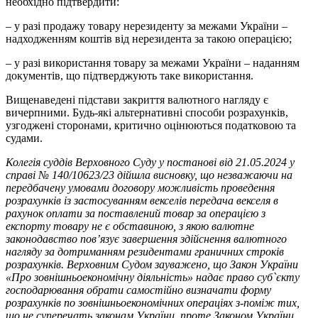
необхідно підтвердити:
– у разі продажу товару нерезиденту за межами України –
надходженням коштів від нерезидента за такою операцією;
– у разі використання товару за межами України – наданням
документів, що підтверджують таке використання.
Вищенаведені підстави закриття валютного нагляду є
вичерпними. Будь-які альтернативні способи розрахунків,
узгоджені сторонами, критично оцінюються податковою та
судами.
Колегія суддів Верховного Суду у постанові від 21.05.2024 у
справі № 140/10623/23 дійшла висновку, що незважаючи на
передбачену умовами договору
можливість проведення
розрахунків із застосуванням векселів передача векселя в
рахунок оплати за поставлений товар за операцією з
експорту товару не є обставиною, з якою валютне
законодавство пов’язує завершення здійснення валютного
нагляду за дотриманням резидентами граничних строків
розрахунків.
Верховним Судом зауважено, що Закон України
«Про зовнішньоекономічну діяльність» надає право суб`єкту
господарювання обрати самостійно визначати форму
розрахунків по зовнішньоекономічних операціях з-поміж тих,
що не суперечать законам України, проте Законом України