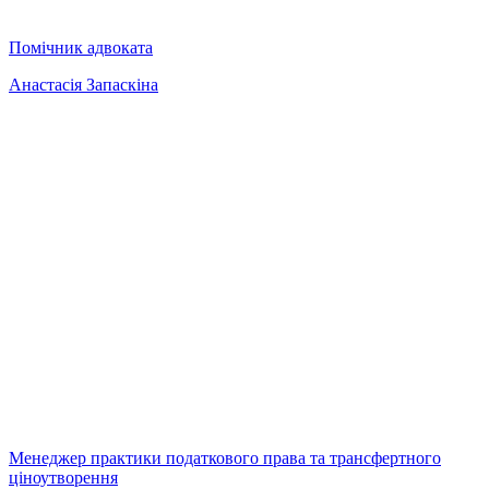
Помічник адвоката
Анастасія Запаскіна
Менеджер практики податкового права та трансфертного
ціноутворення