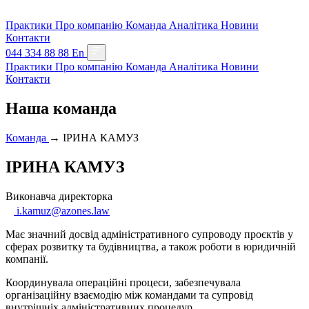
Практики
Про компанію
Команда
Аналітика
Новини
Контакти
044 334 88 88
En
Практики
Про компанію
Команда
Аналітика
Новини
Контакти
Наша команда
Команда
→
ІРИНА КАМУЗ
ІРИНА КАМУЗ
Виконавча директорка
i.kamuz@azones.law
Має значний досвід адміністративного супроводу проєктів у
сферах розвитку та будівництва, а також роботи в юридичній
компанії.
Координувала операційні процеси, забезпечувала
організаційну взаємодію між командами та супровід
внутрішніх адміністративних процедур.